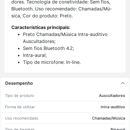
dores. Tec­no­logia de co­ne­ti­vi­dade: Sem fios,
Blu­e­tooth. Uso re­co­men­dado: Cha­madas/Mú­
sica, Cor do pro­duto: Preto.
Ca­rac­te­rís­ticas prin­ci­pais:
Preto Cha­madas/Mú­sica Intra-au­di­tivo
Aus­cul­ta­dores;
Sem fios Blu­e­tooth 4.2;
Intra-aural;
Tipo de mi­cro­fone: In-line.
Desempenho
Tipo de pro­duto
Aus­cul­ta­dores
Forma de uti­lizar
Intra-au­di­tivo
Uso re­co­men­dado
Cha­madas/Mú­sica
Tipo de he­adset
Bi­naural