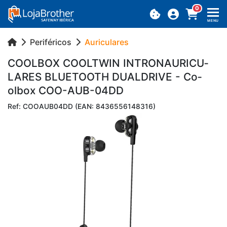
0
MENU
Periféricos
Auriculares
CO­OLBOX CO­OLTWIN IN­TRO­NAU­RI­CU­
LARES BLU­E­TOOTH DU­AL­DRIVE - Co­
olbox COO-AUB-04DD
Ref: COOAUB04DD (EAN: 8436556148316)
Previous
Next