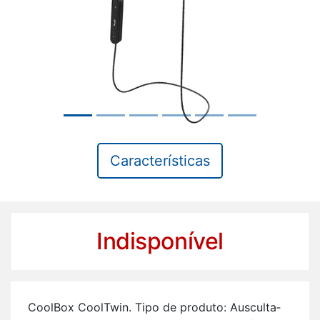
Características
Indisponível
Co­olBox Co­olTwin. Tipo de pro­duto: Aus­cul­ta­