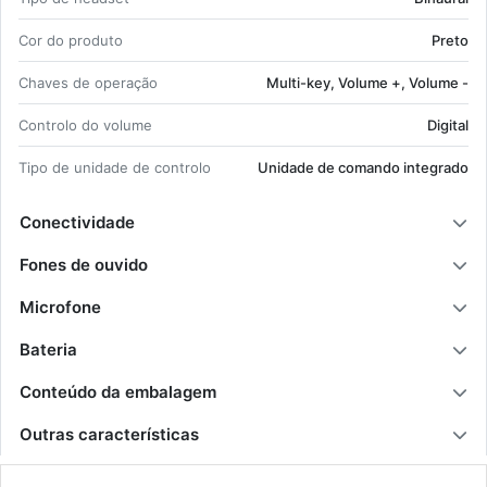
Cor do pro­duto
Preto
Chaves de ope­ração
Multi-key, Vo­lume +, Vo­lume -
Con­trolo do vo­lume
Di­gital
Tipo de uni­dade de con­trolo
Uni­dade de co­mando in­te­grado
Conectividade
Fones de ouvido
Microfone
Bateria
Conteúdo da embalagem
Outras características