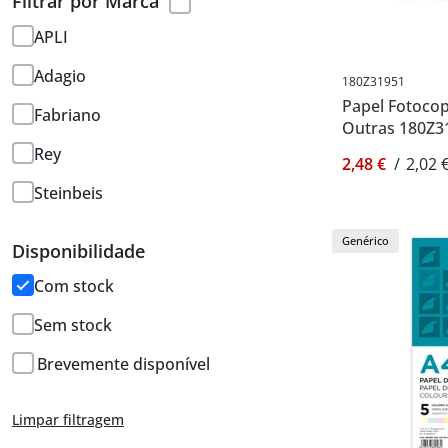
Filtrar por Marca
APLI
Adagio
180Z31951
Papel Fotocopi
Fabriano
Outras 180Z3
Rey
2,48 €
/
2,02 
Steinbeis
Genérico
Disponibilidade
Com stock
Sem stock
Brevemente disponível
Limpar filtragem