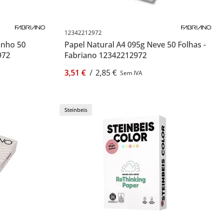
12342212972
anho 50
Papel Natural A4 095g Neve 50 Folhas -
972
Fabriano 12342212972
3,51 €
/
2,85 €
Sem IVA
Steinbeis