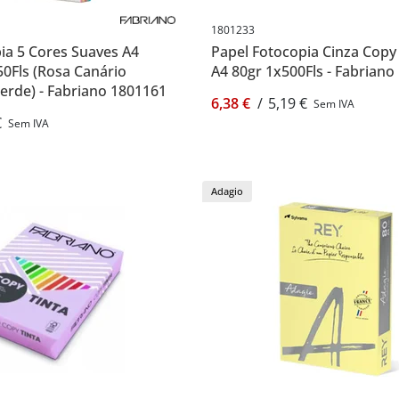
1801233
ia 5 Cores Suaves A4
Papel Fotocopia Cinza Copy
0Fls (Rosa Canário
A4 80gr 1x500Fls - Fabriano
erde) - Fabriano 1801161
6,38 €
/
5,19 €
Sem IVA
€
Sem IVA
Adagio