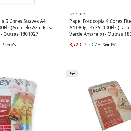
180Z31961
ia 5 Cores Suaves A4
Papel Fotocopia 4 Cores Fl
0Fls (Amarelo Azul Rosa
A4 080gr 4x25=100Fls (Lara
 - Outras 1801027
Verde Amarelo) - Outras 1
€
3,72 €
/
3,02 €
Sem IVA
Sem IVA
Rey