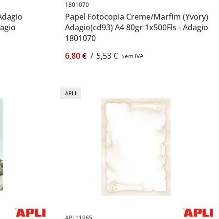
1801070
Adagio
Papel Fotocopia Creme/Marfim (Yvory)
dagio
Adagio(cd93) A4 80gr 1x500Fls - Adagio
1801070
6,80 €
/
5,53 €
Sem IVA
APLI
APL11965