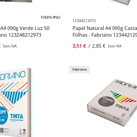
12344212972
 A4 090g Verde Luz 50
Papel Natural A4 095g Cast
iano 123Z48212973
Folhas - Fabriano 12344212
€
3,51 €
/
2,85 €
Sem IVA
Sem IVA
Fabriano