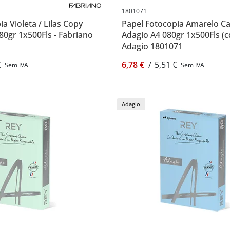
1801071
a Violeta / Lilas Copy
Papel Fotocopia Amarelo C
80gr 1x500Fls - Fabriano
Adagio A4 080gr 1x500Fls (c
Adagio 1801071
€
6,78 €
/
5,51 €
Sem IVA
Sem IVA
Adagio