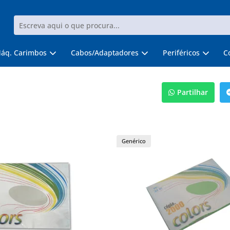
áq. Carimbos
Cabos/Adaptadores
Periféricos
C
Partilhar
Genérico