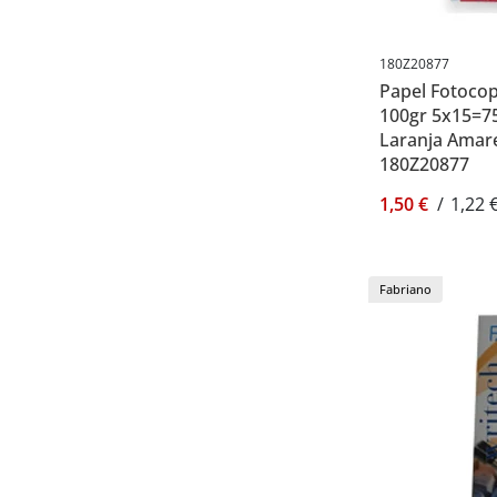
180Z20877
Papel Fotocop
100gr 5x15=75
Laranja Amare
180Z20877
1,50 €
/
1,22 
Fabriano