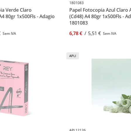
1801083
ia Verde Claro
Papel Fotocopia Azul Claro 
A4 80gr 1x500Fls - Adagio
(Cd48) A4 80gr 1x500Fls - A
1801083
€
6,78 €
/
5,51 €
Sem IVA
Sem IVA
APLI
APL12126