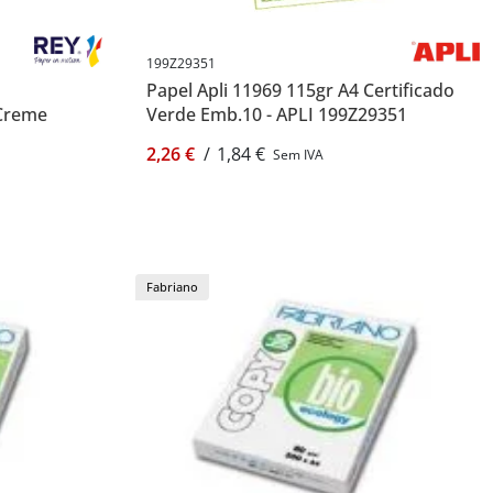
199Z29351
Papel Apli 11969 115gr A4 Certificado
Creme
Verde Emb.10 - APLI 199Z29351
2,26 €
/
1,84 €
Sem IVA
Fabriano