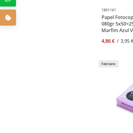
1801161
Papel Fotocop
080gr 5x50=25
Marfim Azul V
4,86 €
/
3,95 
Fabriano