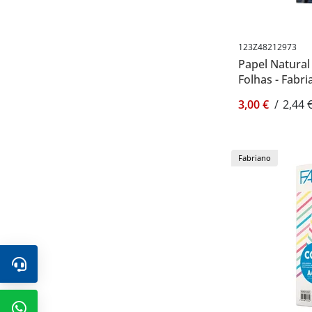
123Z48212973
Papel Natural
Folhas - Fabr
3,00 €
/
2,44 
Fabriano