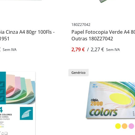
180Z27042
a Cinza A4 80gr 100Fls -
Papel Fotocopia Verde A4 80
1951
Outras 180Z27042
€
2,79 €
/
2,27 €
Sem IVA
Sem IVA
Genérico