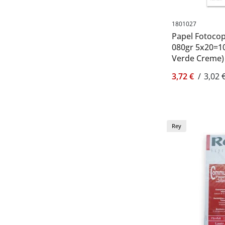
1801027
Papel Fotocop
080gr 5x20=10
Verde Creme)
3,72 €
/
3,02 
Rey