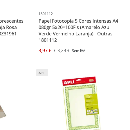
1801112
uorescentes
Papel Fotocopia 5 Cores Intensas A4
nja Rosa
080gr 5x20=100Fls (Amarelo Azul
80Z31961
Verde Vermelho Laranja) - Outras
1801112
3,97 €
/
3,23 €
Sem IVA
APLI