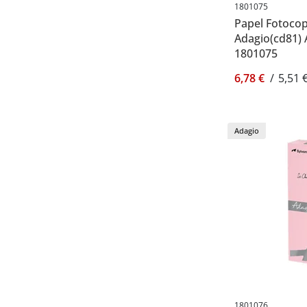
1801075
Papel Fotocop
Adagio(cd81) 
1801075
6,78 €
/
5,51 
Adagio
1801076