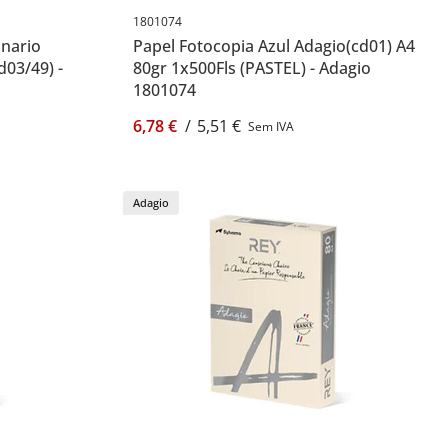
1801074
anario
Papel Fotocopia Azul Adagio(cd01) A4
d03/49) -
80gr 1x500Fls (PASTEL) - Adagio
1801074
6,78 €
/
5,51 €
Sem IVA
Adagio