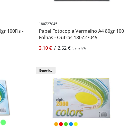
180Z27045
gr 100Fls -
Papel Fotocopia Vermelho A4 80gr 100
Folhas - Outras 180Z27045
3,10 €
/
2,52 €
Sem IVA
Genérico