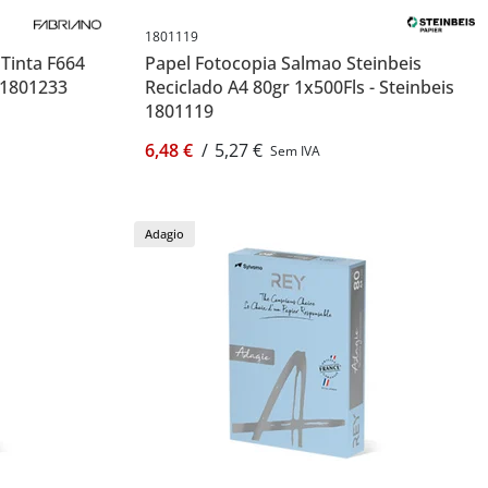
1801119
 Tinta F664
Papel Fotocopia Salmao Steinbeis
 1801233
Reciclado A4 80gr 1x500Fls - Steinbeis
1801119
6,48 €
/
5,27 €
Sem IVA
Adagio