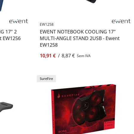
EW1258
 17" 2
EWENT NOTEBOOK COOLING 17"
nt EW1256
MULTI-ANGLE STAND 2USB - Ewent
EW1258
10,91 €
/
8,87 €
Sem IVA
SureFire