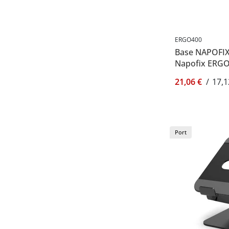
ERGO400
Base NAPOFIX
Napofix ERG
21,06 €
/
17,1
Port