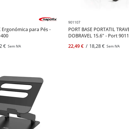
901107
 Ergonómica para Pés -
PORT BASE PORTATIL TRAV
O400
DOBRAVEL 15.6" - Port 901
2 €
22,49 €
/
18,28 €
Sem IVA
Sem IVA