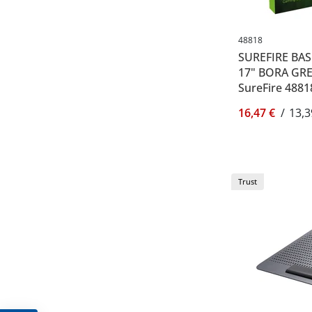
48818
SUREFIRE BA
17" BORA GRE
SureFire 4881
16,47 €
/
13,3
Trust