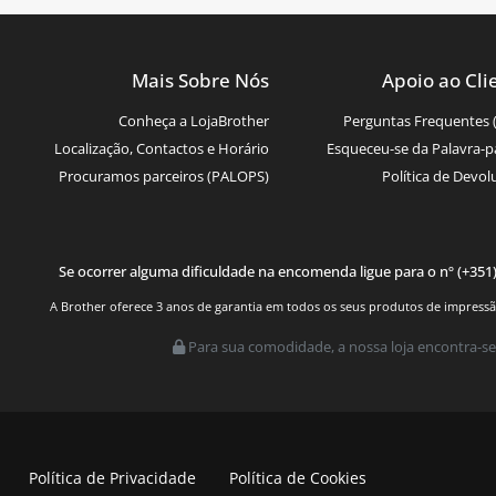
Mais Sobre Nós
Apoio ao Cli
Conheça a LojaBrother
Perguntas Frequentes 
Localização, Contactos e Horário
Esqueceu-se da Palavra-p
Procuramos parceiros (PALOPS)
Política de Devol
Se ocorrer alguma dificuldade na encomenda ligue para o nº (+351
A Brother oferece 3 anos de garantia em todos os seus produtos de impressão.
Para sua comodidade, a nossa loja encontra-se
Política de Privacidade
Política de Cookies