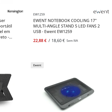
EW1259
ser
EWENT NOTEBOOK COOLING 17"
rtátil
MULTI-ANGLE STAND 5 LED FANS 2
vel em
USB - Ewent EW1259
reto -
22,88 €
/
18,60 €
Sem IVA
Ewent