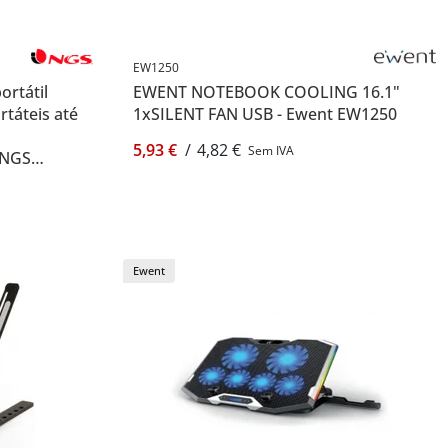
EW1250
rtátil
EWENT NOTEBOOK COOLING 16.1"
táteis até
1xSILENT FAN USB - Ewent EW1250
5,93 €
/
4,82 €
Sem IVA
- NGS
Ewent