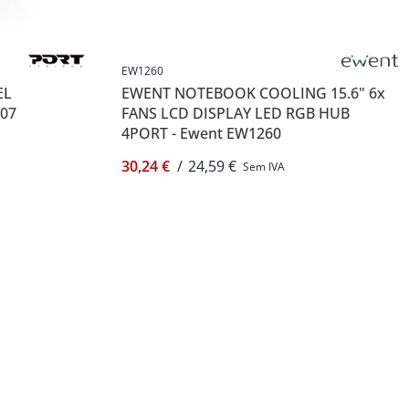
EW1260
EL
EWENT NOTEBOOK COOLING 15.6" 6x
107
FANS LCD DISPLAY LED RGB HUB
4PORT - Ewent EW1260
30,24 €
/
24,59 €
Sem IVA