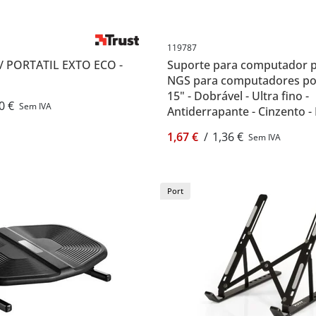
119787
/ PORTATIL EXTO ECO -
Suporte para computador po
NGS para computadores por
15" - Dobrável - Ultra fino -
0 €
Sem IVA
Antiderrapante - Cinzento 
119787
1,67 €
/
1,36 €
Sem IVA
Port