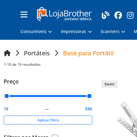
Consumíveis
Impressoras
Scanners
M
Portáteis
Base para Portátil
1-16 de 16 resultados
Preço
Ewent
1
€
—
58
€
Aplicar Filtro