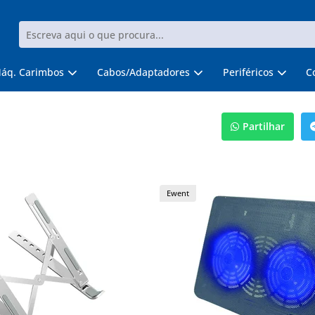
áq. Carimbos
Cabos/Adaptadores
Periféricos
C
Partilhar
Ewent