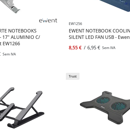
EW1256
RTE NOTEBOOKS
EWENT NOTEBOOK COOLING
 17" ALUMINIO C/
SILENT LED FAN USB - Ewe
t EW1266
8,55 €
/
6,95 €
Sem IVA
€
Sem IVA
Trust