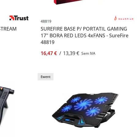
48819
XSTREAM
SUREFIRE BASE P/ PORTATIL GAMING
17" BORA RED LEDS 4xFANS - SureFire
48819
16,47 €
/
13,39 €
Sem IVA
Ewent