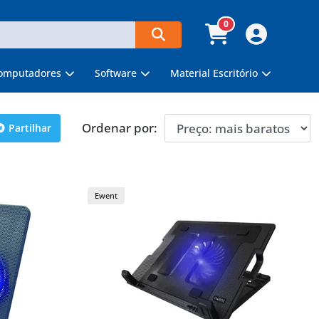
0
omputadores
Software
Material Escritório
Ordenar por:
Partilhar
Ewent