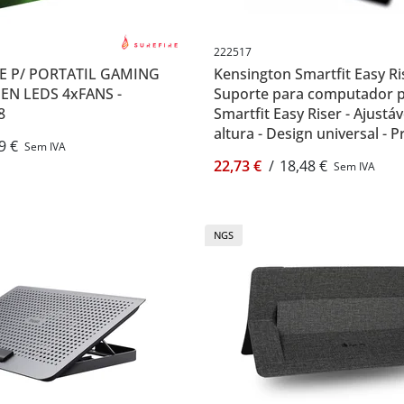
222517
SE P/ PORTATIL GAMING
Kensington Smartfit Easy Ri
EN LEDS 4xFANS -
Suporte para computador po
8
Smartfit Easy Riser - Ajustá
altura - Design universal - P
9 €
Sem IVA
Kensington 222517
22,73 €
/
18,48 €
Sem IVA
NGS