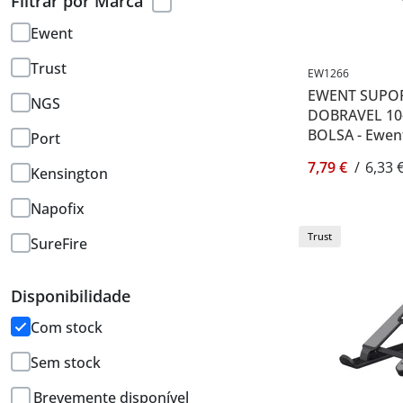
Filtrar por Marca
Ewent
Trust
EW1266
EWENT SUPO
NGS
DOBRAVEL 10-
BOLSA - Ewen
Port
7,79 €
/
6,33 
Kensington
Napofix
Trust
SureFire
Disponibilidade
Com stock
Sem stock
Brevemente disponível