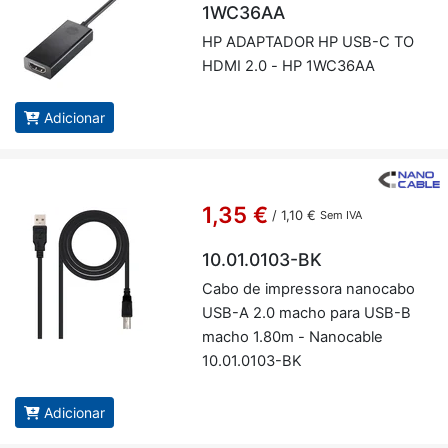
1WC36AA
HP ADAP­TADOR HP USB-C TO
HDMI 2.0 - HP 1WC36AA
Adicionar
1,35 €
/
1,10 €
Sem IVA
10.01.0103-BK
Cabo de im­pres­sora na­no­cabo
USB-A 2.0 macho para USB-B
macho 1.80m - Na­no­cable
10.01.0103-BK
Adicionar