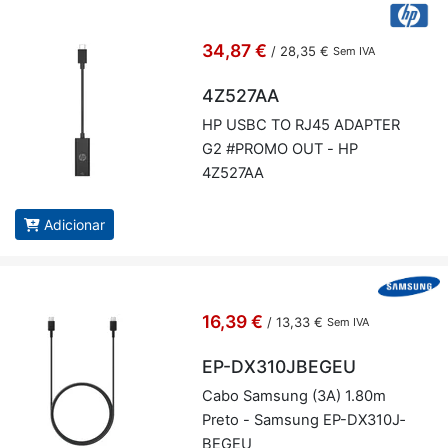
34,87 €
/
28,35 €
Sem IVA
4Z527AA
HP USBC TO RJ45 ADAPTER
G2 #PROMO OUT - HP
4Z527AA
Adicionar
16,39 €
/
13,33 €
Sem IVA
EP-DX310JBEGEU
Cabo Sam­sung (3A) 1.80m
Preto - Sam­sung EP-DX310J­
BEGEU