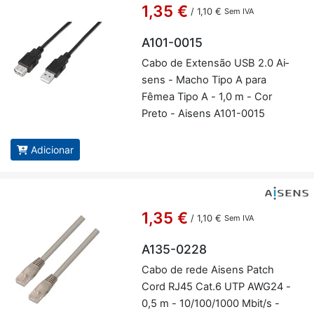
1,35 €
/
1,10 €
Sem IVA
A101-0015
Cabo de Ex­tensão USB 2.0 Ai­
sens - Macho Tipo A para
Fêmea Tipo A - 1,0 m - Cor
Preto - Ai­sens A101-0015
Adicionar
1,35 €
/
1,10 €
Sem IVA
A135-0228
Cabo de rede Ai­sens Patch
Cord RJ45 Cat.6 UTP AWG24 -
0,5 m - 10/100/1000 Mbit/s -