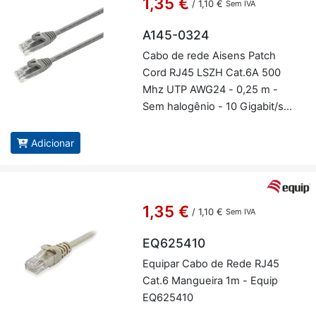
1,35 €
/
1,10 €
Sem IVA
A145-0324
Cabo de rede Ai­sens Patch
Cord RJ45 LSZH Cat.6A 500
Mhz UTP AWG24 - 0,25 m -
Sem ha­lo­gênio - 10 Gi­gabit/s -
Cor cinza - Ai­sens A145-0324
Adicionar
1,35 €
/
1,10 €
Sem IVA
EQ625410
Equipar Cabo de Rede RJ45
Cat.6 Man­gueira 1m - Equip
EQ625410