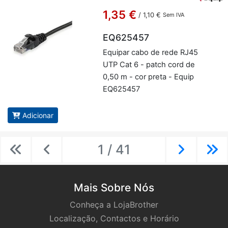
1,35 €
/
1,10 €
Sem IVA
EQ625457
Equipar cabo de rede RJ45
UTP Cat 6 - patch cord de
0,50 m - cor preta - Equip
EQ625457
Adicionar
1 / 41
Previous
Previous
Next
Ne
Mais Sobre Nós
Conheça a LojaBrother
Localização, Contactos e Horário