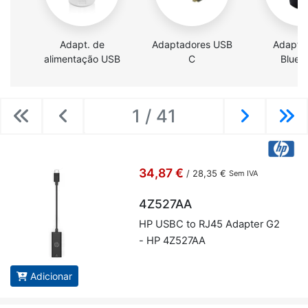
Adapt. de
Adaptadores USB
Adapta
alimentação USB
C
Bluet
1 / 41
Previous
Previous
Next
Ne
34,87 €
/
28,35 €
Sem IVA
4Z527AA
HP USBC to RJ45 Adapter G2
- HP 4Z527AA
Adicionar