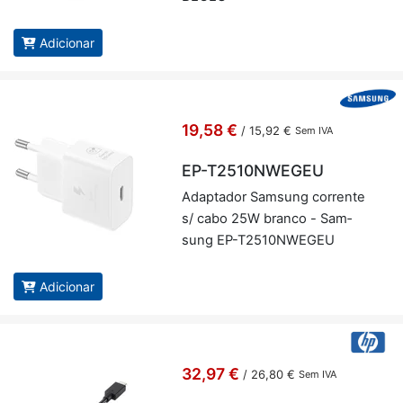
Adicionar
19,58 €
/
15,92 €
Sem IVA
EP-T2510NWEGEU
Adap­tador Sam­sung cor­rente
s/ cabo 25W branco - Sam­
sung EP-T2510NWEGEU
Adicionar
32,97 €
/
26,80 €
Sem IVA