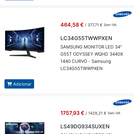
464,58 €
/
377,71 €
Sem IVA
LC34G55TWWPXEN
SAM­SUNG MO­NITOR LED 34"
G55T ODYSSEY WQHD 3440X
1440 CURVO - Sam­sung
LC34G55TWWPXEN
Adicionar
1757,93 €
/
1429,21 €
Sem IVA
LS49DG934SUXEN