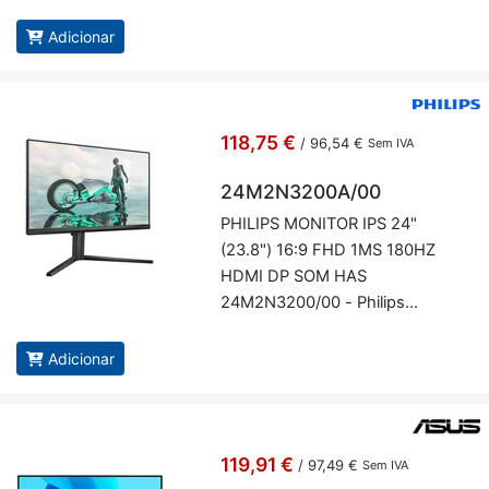
Adicionar
118,75 €
/
96,54 €
Sem IVA
24M2N3200A/00
PHI­LIPS MO­NITOR IPS 24"
(23.8") 16:9 FHD 1MS 180HZ
HDMI DP SOM HAS
24M2N3200/00 - Phi­lips
24M2N3200A/00
Adicionar
119,91 €
/
97,49 €
Sem IVA