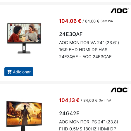
104,06 €
/
84,60 €
Sem IVA
24E3QAF
AOC MO­NITOR VA 24" (23.6")
16:9 FHD HDMI DP HAS
24E3QAF - AOC 24E3QAF
Adicionar
104,13 €
/
84,66 €
Sem IVA
24G42E
AOC MO­NITOR IPS 24" (23.8)
FHD 0.5MS 180HZ HDMI DP