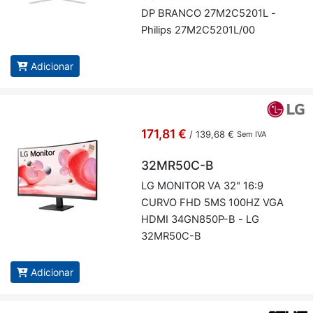
DP BRANCO 27M2C5201L -
Phi­lips 27M2C5201L/00
Adicionar
171,81 €
/
139,68 €
Sem IVA
32MR50C-B
LG MO­NITOR VA 32" 16:9
CURVO FHD 5MS 100HZ VGA
HDMI 34GN850P-B - LG
32MR50C-B
Adicionar