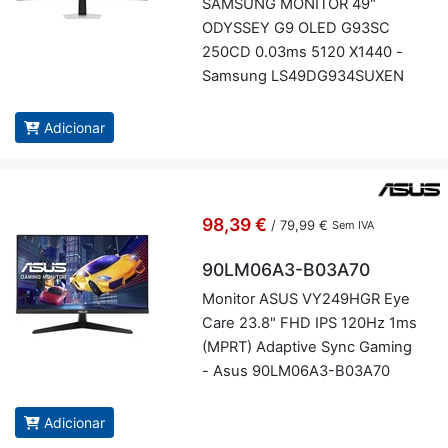
SAM­SUNG MO­NITOR 49"
ODYSSEY G9 OLED G93SC
250CD 0.03ms 5120 X1440 -
Sam­sung LS49DG934­SUXEN
Adicionar
98,39 €
/
79,99 €
Sem IVA
90LM06A3-B03A70
Mo­nitor ASUS VY249HGR Eye
Care 23.8" FHD IPS 120Hz 1ms
(MPRT) Adap­tive Sync Ga­ming
- Asus 90LM06A3-B03A70
Adicionar