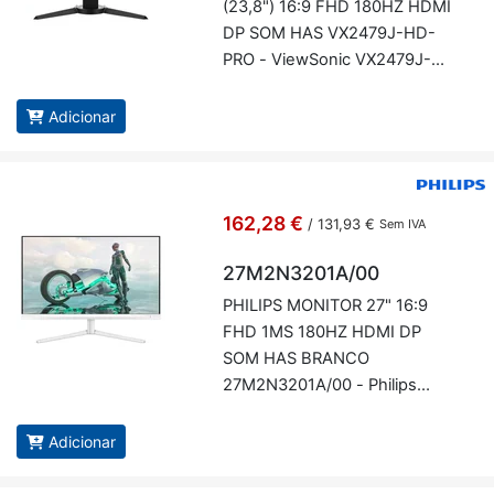
(23,8") 16:9 FHD 180HZ HDMI
DP SOM HAS VX2479J-HD-
PRO - Vi­ew­Sonic VX2479J-
HD-PRO
Adicionar
162,28 €
/
131,93 €
Sem IVA
27M2N3201A/00
PHI­LIPS MO­NITOR 27" 16:9
FHD 1MS 180HZ HDMI DP
SOM HAS BRANCO
27M2N3201A/00 - Phi­lips
27M2N3201A/00
Adicionar