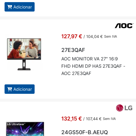
in­te­grados - Cor preta - Mars
Adicionar
Ga­ming MV24
127,97 €
/
104,04 €
Sem IVA
27E3QAF
AOC MO­NITOR VA 27" 16:9
FHD HDMI DP HAS 27E3QAF -
AOC 27E3QAF
Adicionar
132,15 €
/
107,44 €
Sem IVA
24GS50F-B.AEUQ