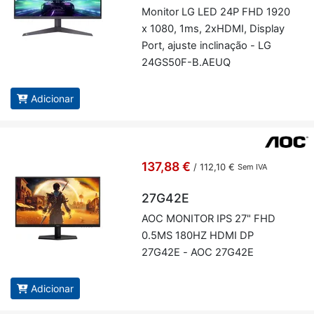
Mo­nitor LG LED 24P FHD 1920
x 1080, 1ms, 2xHDMI, Dis­play
Port, ajuste in­cli­nação - LG
24GS50F-B.AEUQ
Adicionar
137,88 €
/
112,10 €
Sem IVA
27G42E
AOC MO­NITOR IPS 27" FHD
0.5MS 180HZ HDMI DP
27G42E - AOC 27G42E
Adicionar