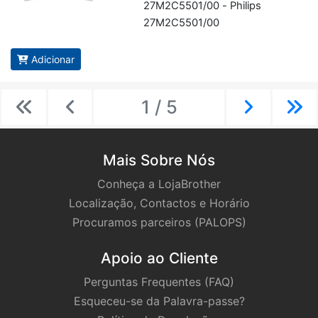
27M2C5501/00 - Phi­lips
27M2C5501/00
Adicionar
1 / 5
Previous
Previous
Next
Ne
Mais Sobre Nós
Conheça a LojaBrother
Localização, Contactos e Horário
Procuramos parceiros (PALOPS)
Apoio ao Cliente
Perguntas Frequentes (FAQ)
Esqueceu-se da Palavra-passe?