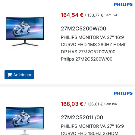
164,54 €
/
133,77 €
Sem IVA
27M2C5200W/00
PHI­LIPS MO­NITOR VA 27" 16:9
CURVO FHD 1MS 280HZ HDMI
DP HAS 27M2C5200W/00 -
Phi­lips 27M2C5200W/00
Adicionar
168,03 €
/
136,61 €
Sem IVA
27M2C5201L/00
PHI­LIPS MO­NITOR VA 27" 16:9
CURVO FHD 180HZ 2xHDMI