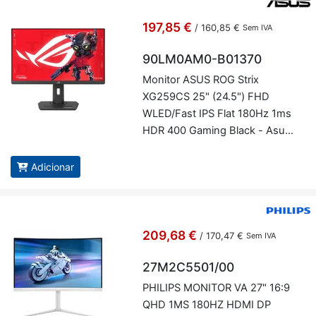
197,85 €
/
160,85 €
Sem IVA
90LM0AM0-B01370
Mo­nitor ASUS ROG Strix
XG259CS 25" (24.5") FHD
WLED/Fast IPS Flat 180Hz 1ms
HDR 400 Ga­ming Black - Asus
90LM0AM0-B01370
Adicionar
209,68 €
/
170,47 €
Sem IVA
27M2C5501/00
PHI­LIPS MO­NITOR VA 27" 16:9
QHD 1MS 180HZ HDMI DP