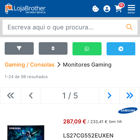
0
MENU
Gaming / Consolas
Monitores Gaming
1-24 de 98 resultados
1 / 5
Previous
Previous
Next
Ne
287,09 €
/
233,41 €
Sem IVA
LS27CG552EUXEN