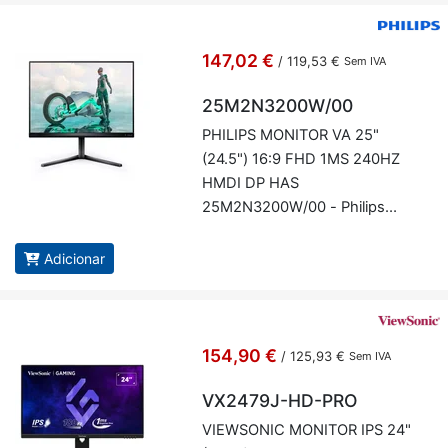
147,02 €
/
119,53 €
Sem IVA
25M2N3200W/00
PHI­LIPS MO­NITOR VA 25"
(24.5") 16:9 FHD 1MS 240HZ
HMDI DP HAS
25M2N3200W/00 - Phi­lips
25M2N3200W/00
Adicionar
154,90 €
/
125,93 €
Sem IVA
VX2479J-HD-PRO
VI­EW­SONIC MO­NITOR IPS 24"