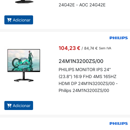
24G42E - AOC 24G42E
Adicionar
104,23 €
/
84,74 €
Sem IVA
24M1N3200ZS/00
PHI­LIPS MO­NITOR IPS 24"
(23.8") 16:9 FHD 4MS 165HZ
HDMI DP 24M1N3200ZS/00 -
Phi­lips 24M1N3200ZS/00
Adicionar