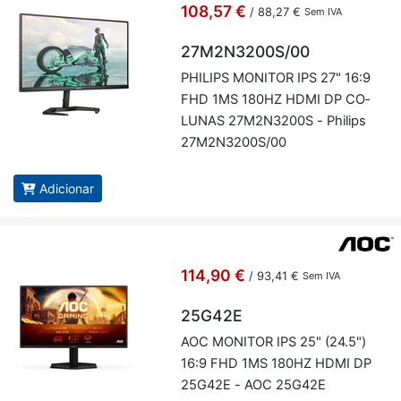
108,57 €
/
88,27 €
Sem IVA
27M2N3200S/00
PHI­LIPS MO­NITOR IPS 27" 16:9
FHD 1MS 180HZ HDMI DP CO­
LUNAS 27M2N3200S - Phi­lips
27M2N3200S/00
Adicionar
114,90 €
/
93,41 €
Sem IVA
25G42E
AOC MO­NITOR IPS 25" (24.5")
16:9 FHD 1MS 180HZ HDMI DP
25G42E - AOC 25G42E