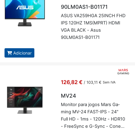
90LM0AS1-B01171
ASUS VA259HGA 25INCH FHD
IPS 120HZ 1MS(MPRT) HDMI
VGA BLACK - Asus
90LM0AS1-B01171
Adicionar
126,82 €
/
103,11 €
Sem IVA
MV24
Mo­nitor para jogos Mars Ga­
ming MV-24 FAST-IPS - 24"
Full HD - 1ms - 120Hz - HDR10
- Fre­eSync e G-Sync - Co­nec­
ti­vi­dade HDMI/DP - Al­ti­fa­lantes