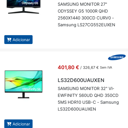
SAM­SUNG MO­NITOR 27"
ODYSSEY G5 1000R QHD
2560X1440 300CD CURV0 -
Sam­sung LS27CG552EUXEN
Adicionar
401,80 €
/
326,67 €
Sem IVA
LS32D600UAUXEN
SAM­SUNG MO­NITOR 32" VI­
EW­FI­NITY S60UD QHD 350CD
5MS HDR10 USB-C - Sam­sung
LS32D600U­AUXEN
Adicionar