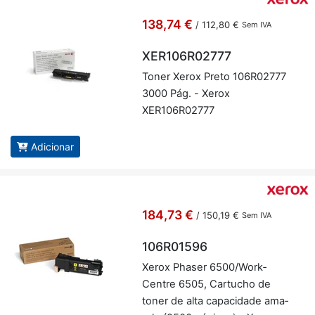
138,74 €
/
112,80 €
Sem IVA
XER106R02777
Toner Xerox Preto 106R02777
3000 Pág. - Xerox
XER106R02777
Adicionar
184,73 €
/
150,19 €
Sem IVA
106R01596
Xerox Phaser 6500/Work­
Centre 6505, Car­tucho de
toner de alta ca­pa­ci­dade ama­