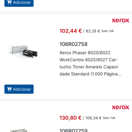
Adicionar
102,44 €
/
83,28 €
Sem IVA
106R02758
Xerox Phaser 6020/6022
Work­Centre 6025/6027 Car­
tucho Toner Ama­relo Ca­pa­ci­
dade Stan­dard (1.000 Pá­ginas)
- Xerox 106R02758
Adicionar
130,80 €
/
106,34 €
Sem IVA
106R02759