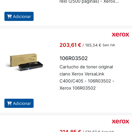
relo (2500 pá­ginas) - Xerox
106R01596
Adicionar
203,61 €
/
165,54 €
Sem IVA
106R03502
Car­tucho de toner ori­ginal
ciano Xerox Ver­sa­Link
C400/C405 - 106R03502 -
Xerox 106R03502
Adicionar
214,85 €