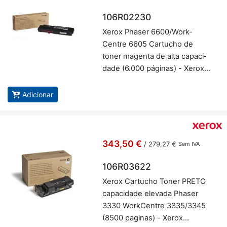
106R02230
Xerox Phaser 6600/Work­
Centre 6605 Car­tucho de
toner ma­genta de alta ca­pa­ci­
dade (6.000 pá­ginas) - Xerox
106R02230
Adicionar
343,50 €
/
279,27 €
Sem IVA
106R03622
Xerox Car­tucho Toner PRETO
ca­pa­ci­dade ele­vada Phaser
3330 Work­Centre 3335/3345
(8500 pa­ginas) - Xerox