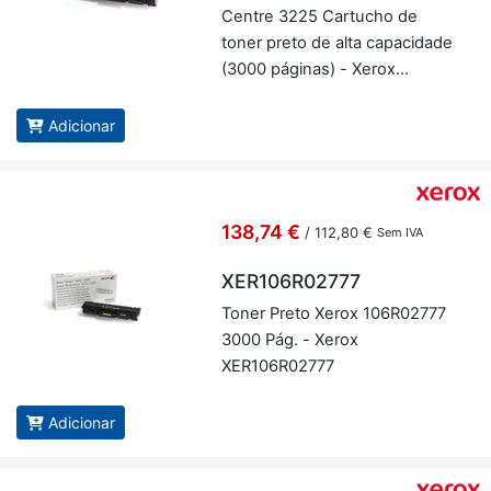
Centre 3225 Car­tucho de
toner preto de alta ca­pa­ci­dade
(3000 pá­ginas) - Xerox
106R02777
Adicionar
138,74 €
/
112,80 €
Sem IVA
XER106R02777
Toner Preto Xerox 106R02777
3000 Pág. - Xerox
XER106R02777
Adicionar