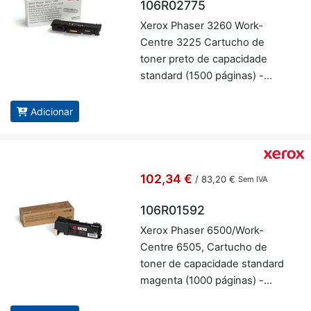
106R02775
Xerox Phaser 3260 Work­
Centre 3225 Car­tucho de
toner preto de ca­pa­ci­dade
stan­dard (1500 pá­ginas) -
Xerox 106R02775
Adicionar
102,34 €
/
83,20 €
Sem IVA
106R01592
Xerox Phaser 6500/Work­
Centre 6505, Car­tucho de
toner de ca­pa­ci­dade stan­dard
ma­genta (1000 pá­ginas) -
Xerox 106R01592