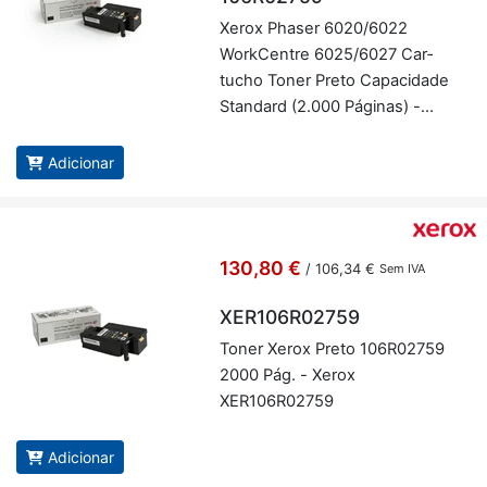
Xerox Phaser 6020/6022
Work­Centre 6025/6027 Car­
tucho Toner Preto Ca­pa­ci­dade
Stan­dard (2.000 Pá­ginas) -
Xerox 106R02759
Adicionar
130,80 €
/
106,34 €
Sem IVA
XER106R02759
Toner Xerox Preto 106R02759
2000 Pág. - Xerox
XER106R02759
Adicionar