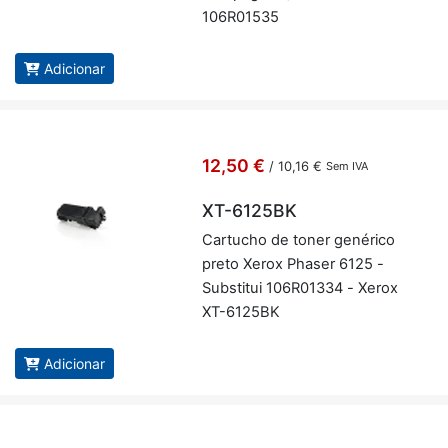
106R01535
Adicionar
12,50 €
/
10,16 €
Sem IVA
XT-6125BK
Car­tucho de toner ge­né­rico
preto Xerox Phaser 6125 -
Subs­titui 106R01334 - Xerox
XT-6125BK
Adicionar