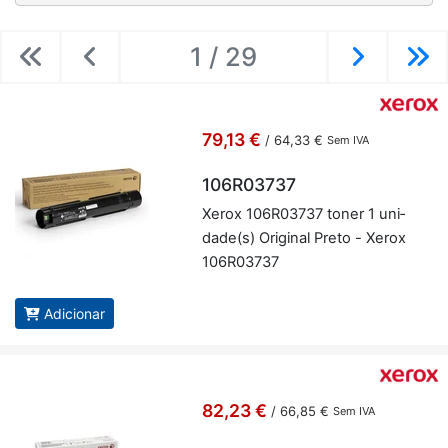
1 / 29
Previous
Previous
Next
Ne
79,13 €
/
64,33 €
Sem IVA
106R03737
Xerox 106R03737 toner 1 uni­
dade(s) Ori­ginal Preto - Xerox
106R03737
Adicionar
82,23 €
/
66,85 €
Sem IVA