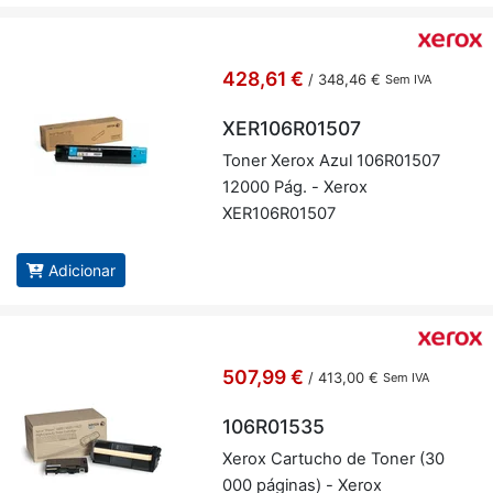
428,61 €
/
348,46 €
Sem IVA
XER106R01507
Toner Xerox Azul 106R01507
12000 Pág. - Xerox
XER106R01507
Adicionar
507,99 €
/
413,00 €
Sem IVA
106R01535
Xerox Car­tucho de Toner (30
000 pá­ginas) - Xerox