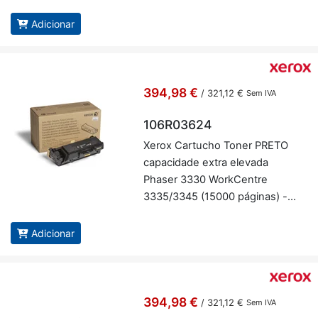
106R03622
Adicionar
394,98 €
/
321,12 €
Sem IVA
106R03624
Xerox Car­tucho Toner PRETO
ca­pa­ci­dade extra ele­vada
Phaser 3330 Work­Centre
3335/3345 (15000 pá­ginas) -
Xerox 106R03624
Adicionar
394,98 €
/
321,12 €
Sem IVA