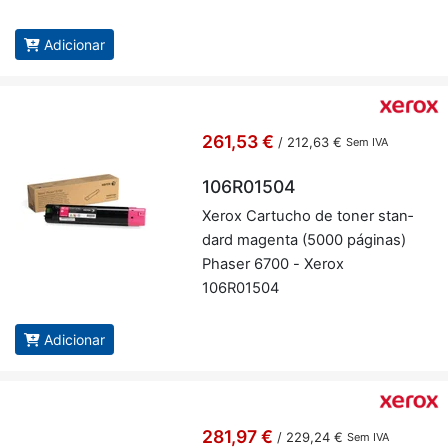
Adicionar
261,53 €
/
212,63 €
Sem IVA
106R01504
Xerox Car­tucho de toner stan­
dard ma­genta (5000 pá­ginas)
Phaser 6700 - Xerox
106R01504
Adicionar
281,97 €
/
229,24 €
Sem IVA