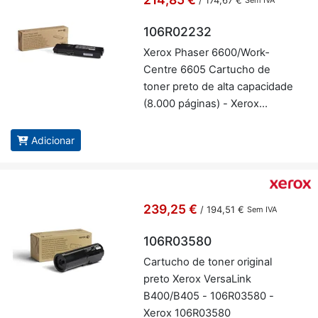
/
174,67 €
Sem IVA
106R02232
Xerox Phaser 6600/Work­
Centre 6605 Car­tucho de
toner preto de alta ca­pa­ci­dade
(8.000 pá­ginas) - Xerox
106R02232
Adicionar
239,25 €
/
194,51 €
Sem IVA
106R03580
Car­tucho de toner ori­ginal
preto Xerox Ver­sa­Link
B400/B405 - 106R03580 -
Xerox 106R03580