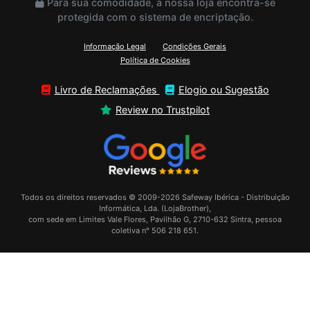
Para sua comodidade, a nossa loja encontra-se
protegida com o sistema de encriptação.
Informação Legal
Condições Gerais
Política de Cookies
Livro de Reclamações
Elogio ou Sugestão
Review no Trustpilot
Todos os direitos reservados © 2009-2026 Safeway Ibérica - Distribuição
Informática, Lda. (LojaBrother),
com sede em Limites Vale Flores, Pavilhão G, 2710-632 Sintra, pessoa
coletiva n° 506 218 651.