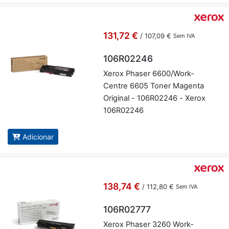
131,72 €
/
107,09 €
Sem IVA
106R02246
Xerox Phaser 6600/Work­
Centre 6605 Toner Ma­genta
Ori­ginal - 106R02246 - Xerox
106R02246
Adicionar
138,74 €
/
112,80 €
Sem IVA
106R02777
Xerox Phaser 3260 Work­