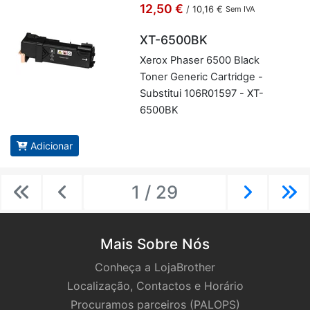
12,50 €
/
10,16 €
Sem IVA
XT-6500BK
Xerox Phaser 6500 Black
Toner Ge­neric Car­tridge -
Subs­titui 106R01597 - XT-
6500BK
Adicionar
1 / 29
Previous
Previous
Next
Ne
Mais Sobre Nós
Conheça a LojaBrother
Localização, Contactos e Horário
Procuramos parceiros (PALOPS)