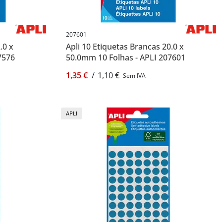
207601
.0 x
Apli 10 Etiquetas Brancas 20.0 x
7576
50.0mm 10 Folhas - APLI 207601
1,35 €
/
1,10 €
Sem IVA
APLI