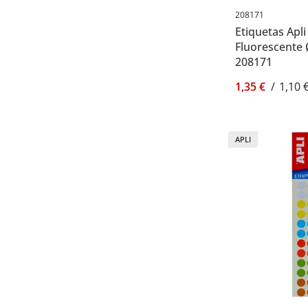
208171
Etiquetas Apl
Fluorescente 
208171
1,35 €
/
1,10 
APLI