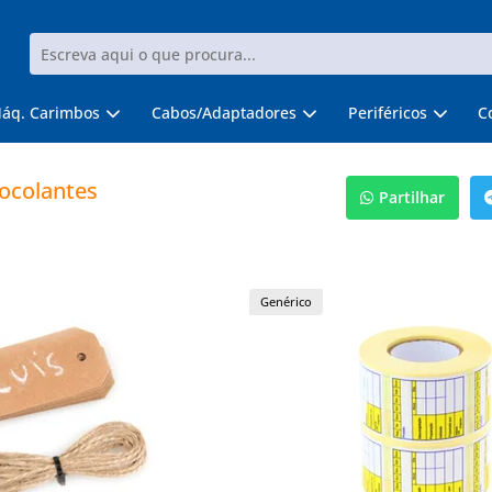
áq. Carimbos
Cabos/Adaptadores
Periféricos
C
tocolantes
Partilhar
Genérico