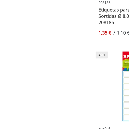
208186
Etiquetas par
Sortidas Ø 8.
208186
1,35 €
/
1,10 
APLI
207401