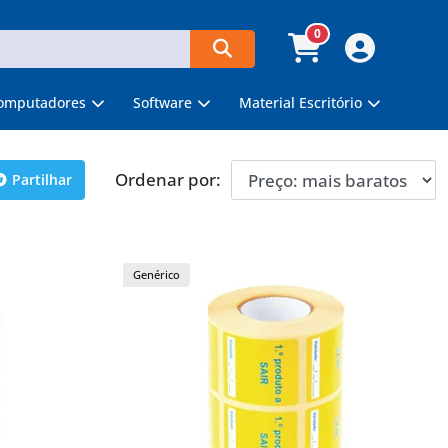
0
omputadores
Software
Material Escritório
Ordenar por:
Partilhar
Genérico