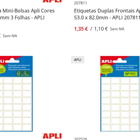
207811
a Mini-Bolsas Apli Cores
Etiquetas Duplas Frontais A
0mm 3 Folhas - APLI
53.0 x 82.0mm - APLI 20781
1,35 €
/
1,10 €
Sem IVA
€
Sem IVA
APLI
207526