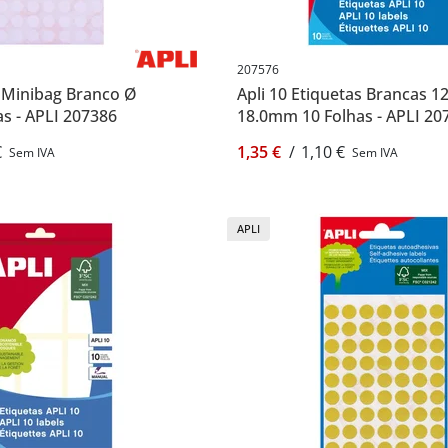
207576
i Minibag Branco Ø
Apli 10 Etiquetas Brancas 12
s - APLI 207386
18.0mm 10 Folhas - APLI 20
€
1,35 €
/
1,10 €
Sem IVA
Sem IVA
APLI