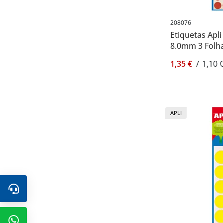
208076
Etiquetas Apl
8.0mm 3 Folha
1,35 €
/
1,10 
APLI