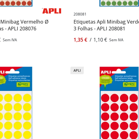
208081
i Minibag Vermelho Ø
Etiquetas Apli Minibag Ver
s - APLI 208076
3 Folhas - APLI 208081
€
1,35 €
/
1,10 €
Sem IVA
Sem IVA
APLI