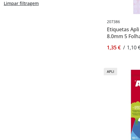
Limpar filtragem
207386
Etiquetas Apl
8.0mm 5 Folha
1,35 €
/
1,10 
APLI