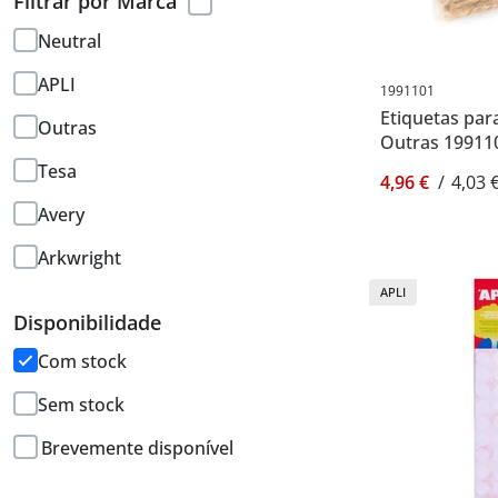
Filtrar por Marca
Neutral
APLI
1991101
Etiquetas par
Outras
Outras 19911
Tesa
4,96 €
/
4,03 
Avery
Arkwright
APLI
Disponibilidade
Com stock
Sem stock
Brevemente disponível