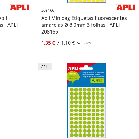
208166
pli
Apli Minibag Etiquetas fluorescentes
s - APLI
amarelas Ø 8,0mm 3 folhas - APLI
208166
1,35 €
/
1,10 €
Sem IVA
APLI