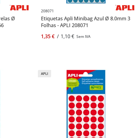
208071
relas Ø
Etiquetas Apli Minibag Azul Ø 8.0mm 3
66
Folhas - APLI 208071
1,35 €
/
1,10 €
Sem IVA
APLI