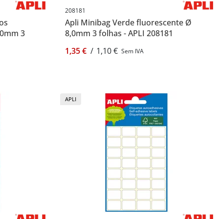
208181
cos
Apli Minibag Verde fluorescente Ø
8.0mm 3
8,0mm 3 folhas - APLI 208181
1,35 €
/
1,10 €
Sem IVA
APLI