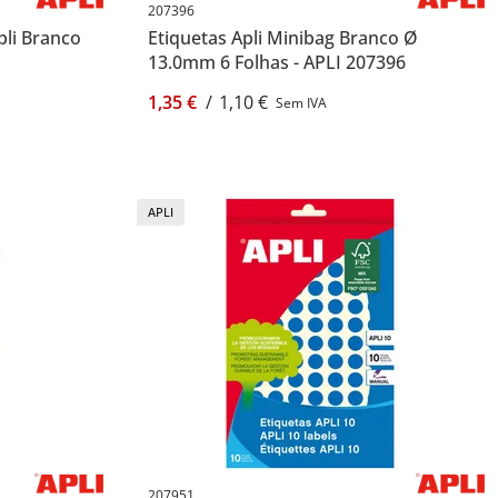
207396
pli Branco
Etiquetas Apli Minibag Branco Ø
1
13.0mm 6 Folhas - APLI 207396
1,35 €
/
1,10 €
Sem IVA
APLI
207951