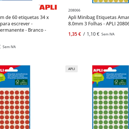
208066
m de 60 etiquetas 34 x
Apli Minibag Etiquetas Ama
para escrever -
8.0mm 3 Folhas - APLI 2080
ermanente - Branco -
1,35 €
/
1,10 €
Sem IVA
€
Sem IVA
APLI