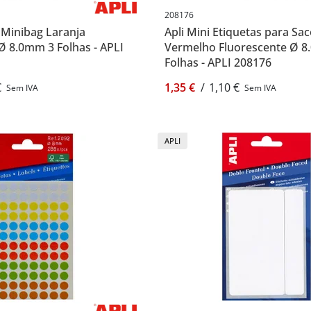
208176
i Minibag Laranja
Apli Mini Etiquetas para Sa
Ø 8.0mm 3 Folhas - APLI
Vermelho Fluorescente Ø 
Folhas - APLI 208176
€
1,35 €
/
1,10 €
Sem IVA
Sem IVA
APLI