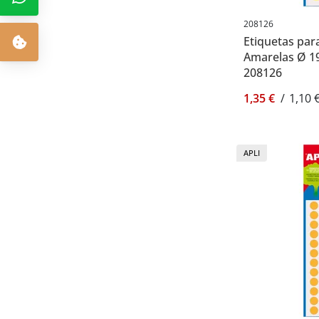
208126
Etiquetas para
Amarelas Ø 19
208126
1,35 €
/
1,10 
APLI