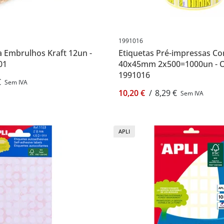
1991016
a Embrulhos Kraft 12un -
Etiquetas Pré-impressas C
01
40x45mm 2x500=1000un - 
1991016
€
Sem IVA
10,20 €
/
8,29 €
Sem IVA
APLI