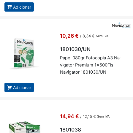
Adicionar
10,26 €
/
8,34 €
Sem IVA
1801030/UN
Papel 080gr Fo­to­copia A3 Na­
vi­gator Pre­mium 1x500Fls -
Na­vi­gator 1801030/UN
Adicionar
14,94 €
/
12,15 €
Sem IVA
1801038