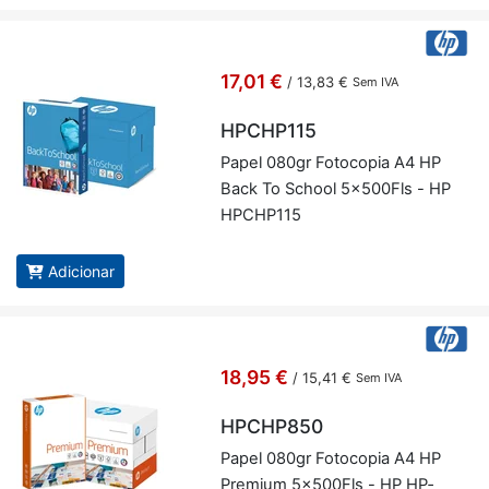
17,01 €
/
13,83 €
Sem IVA
HPCHP115
Papel 080gr Fo­to­copia A4 HP
Back To School 5x500Fls - HP
HP­CHP115
Adicionar
18,95 €
/
15,41 €
Sem IVA
HPCHP850
Papel 080gr Fo­to­copia A4 HP
Pre­mium 5x500Fls - HP HP­