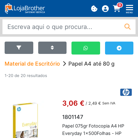
0
MENU
Material de Escritório
Papel A4 até 80 g
1-20 de 20 resultados
3,06 €
/
2,49 €
Sem IVA
1801147
Papel 075gr Fo­to­copia A4 HP
Everyday 1x500­Fo­lhas - HP