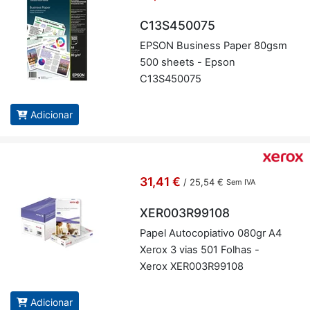
C13S450075
EPSON Bu­si­ness Paper 80gsm
500 sheets - Epson
C13S450075
Adicionar
31,41 €
/
25,54 €
Sem IVA
XER003R99108
Papel Au­to­co­pi­a­tivo 080gr A4
Xerox 3 vias 501 Fo­lhas -
Xerox XER003R99108
Adicionar