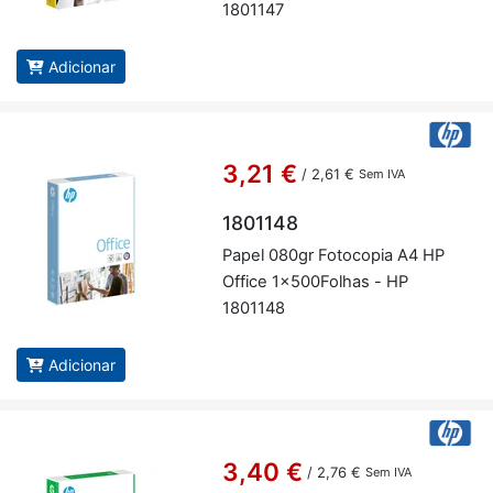
1801147
Adicionar
3,21 €
/
2,61 €
Sem IVA
1801148
Papel 080gr Fo­to­copia A4 HP
Of­fice 1x500­Fo­lhas - HP
1801148
Adicionar
3,40 €
/
2,76 €
Sem IVA