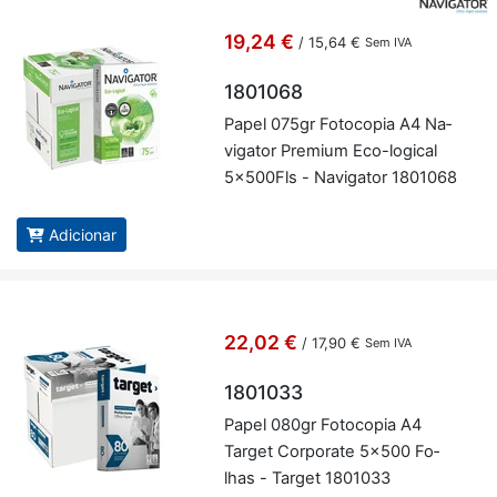
19,24 €
/
15,64 €
Sem IVA
1801068
Papel 075gr Fo­to­copia A4 Na­
vi­gator Pre­mium Eco-lo­gical
5x500Fls - Na­vi­gator 1801068
Adicionar
22,02 €
/
17,90 €
Sem IVA
1801033
Papel 080gr Fo­to­copia A4
Target Cor­po­rate 5x500 Fo­
lhas - Target 1801033