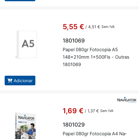
5,55 €
/
4,51 €
Sem IVA
1801069
Papel 080gr Fo­to­copia A5
148x210mm 1x500Fls - Ou­tras
1801069
Adicionar
1,69 €
/
1,37 €
Sem IVA
1801029
Papel 080gr Fo­to­copia A4 Na­