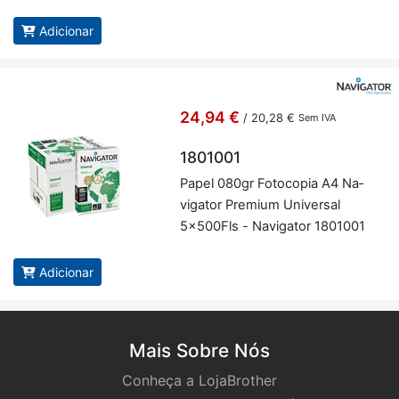
Adicionar
24,94 €
/
20,28 €
Sem IVA
1801001
Papel 080gr Fo­to­copia A4 Na­
vi­gator Pre­mium Uni­versal
5x500Fls - Na­vi­gator 1801001
Adicionar
Mais Sobre Nós
Conheça a LojaBrother