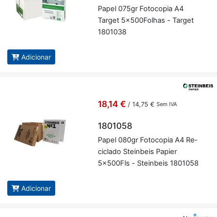
Papel 075gr Fo­to­copia A4
Target 5x500­Fo­lhas - Target
1801038
Adicionar
18,14 €
/
14,75 €
Sem IVA
1801058
Papel 080gr Fo­to­copia A4 Re­
ci­clado Stein­beis Pa­pier
5x500Fls - Stein­beis 1801058
Adicionar