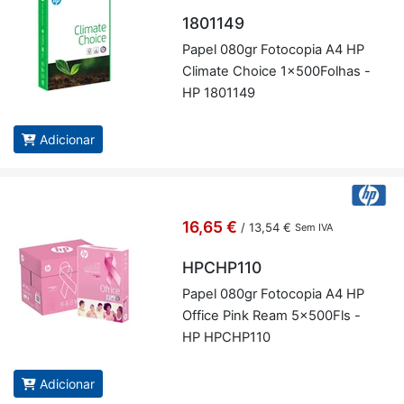
1801149
Papel 080gr Fo­to­copia A4 HP
Cli­mate Choice 1x500­Fo­lhas -
HP 1801149
Adicionar
16,65 €
/
13,54 €
Sem IVA
HPCHP110
Papel 080gr Fo­to­copia A4 HP
Of­fice Pink Ream 5x500Fls -
HP HP­CHP110
Adicionar