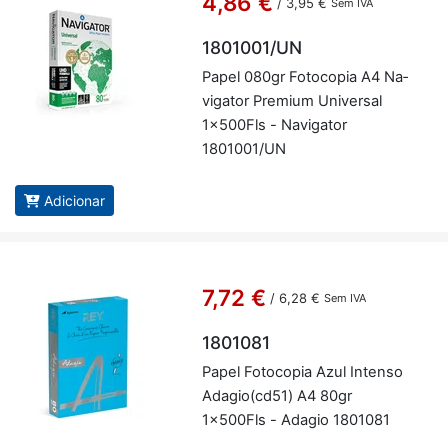
4,86 €
/
3,95 €
Sem IVA
1801001/UN
Papel 080gr Fo­to­copia A4 Na­
vi­gator Pre­mium Uni­versal
1x500Fls - Na­vi­gator
1801001/UN
Adicionar
7,72 €
/
6,28 €
Sem IVA
1801081
Papel Fo­to­copia Azul In­tenso
Adagio(cd51) A4 80gr
1x500Fls - Adagio 1801081