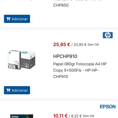
CHP850
Adicionar
25,65 €
/
20,85 €
Sem IVA
HPCHP910
Papel 080gr Fo­to­copia A4 HP
Copy 5x500Fls - HP HP­
CHP910
Adicionar
10,11 €
/
8,22 €
Sem IVA