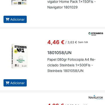
vi­gator Home Pack 1x150Fls -
Na­vi­gator 1801029
Adicionar
4,46 €
/
3,63 €
Sem IVA
1801058/UN
Papel 080gr Fo­to­copia A4 Re­
ci­clado Stein­beis 1x500Fls -
Stein­beis 1801058/UN
Adicionar