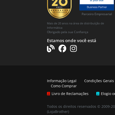
Parceiro Empresarial
Mais de 20 anos na área de distribuíção de
Informática
Obrigado pela sua Confiança
Estamos onde você está
Informação Legal
Condições Gerais
Como Comprar
Livro de Reclamações
Elogio 
Todos os direitos reservados © 2009-2
(LojaBrother)