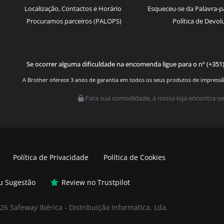
Localização, Contactos e Horário
Esqueceu-se da Palavra-p
Procuramos parceiros (PALOPS)
Política de Devol
Se ocorrer alguma dificuldade na encomenda ligue para o nº (+351
A Brother oferece 3 anos de garantia em todos os seus produtos de impressão.
Para sua comodidade, a nossa loja encontra-se
Política de Privacidade
Política de Cookies
ou Sugestão
Review no Trustpilot
026
Safeway Ibérica - Distribuição Informática, Lda.