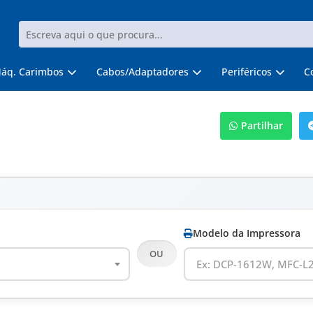
áq. Carimbos
Cabos/Adaptadores
Periféricos
C
Partilhar
Modelo da Impressora
OU
Ex: DCP-1612W, MFC-L