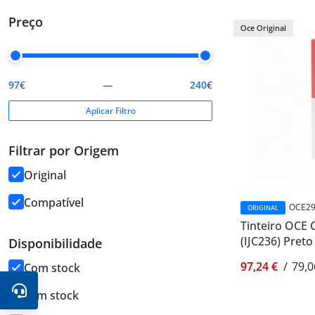
Preço
Oce Original
97
€
—
240
€
Aplicar Filtro
Filtrar por Origem
Original
Compatível
OCE29
ORIGINAL
Tinteiro OCE
(IJC236) Pret
Disponibilidade
97,24 €
/
79,0
Com stock
Sem stock