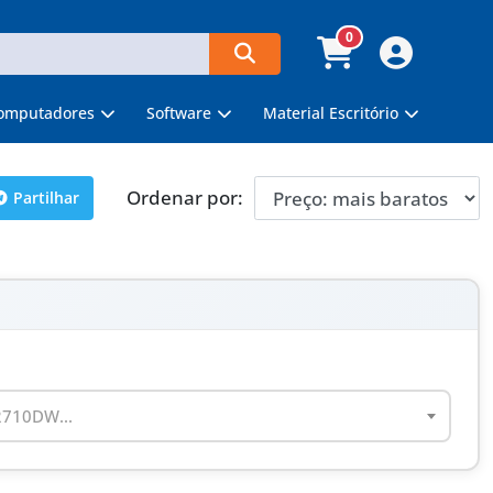
0
omputadores
Software
Material Escritório
Ordenar por:
Partilhar
2710DW...