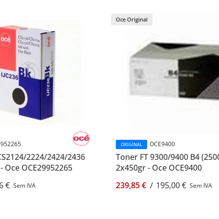
Oce Original
952265
OCE9400
ORIGINAL
 CS2124/2224/2424/2436
Toner FT 9300/9400 B4 (250
o - Oce OCE29952265
2x450gr - Oce OCE9400
6 €
239,85 €
/
195,00 €
Sem IVA
Sem IVA