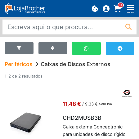
0
MENU
Periféricos
Caixas de Discos Externos
1-2 de 2 resultados
11,48 €
/
9,33 €
Sem IVA
CHD2MUSB3B
Caixa ex­terna Con­cep­tronic
para uni­dades de disco rí­gido