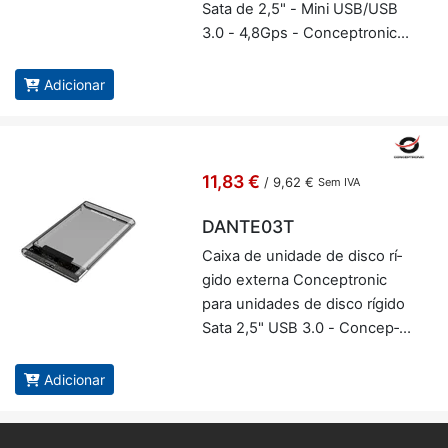
Sata de 2,5" - Mini USB/USB
3.0 - 4,8Gps - Con­cep­tronic
CHD2­MUSB3B
Adicionar
11,83 €
/
9,62 €
Sem IVA
DANTE03T
Caixa de uni­dade de disco rí­
gido ex­terna Con­cep­tronic
para uni­dades de disco rí­gido
Sata 2,5" USB 3.0 - Con­cep­
tronic DAN­TE03T
Adicionar