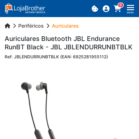
0
MENU
Periféricos
Auriculares
Au­ri­cu­lares Blu­e­tooth JBL En­du­rance
RunBT Black - JBL JBLEN­DUR­RUNBTBLK
Ref: JBLENDURRUNBTBLK (EAN: 6925281955112)
Previous
Next