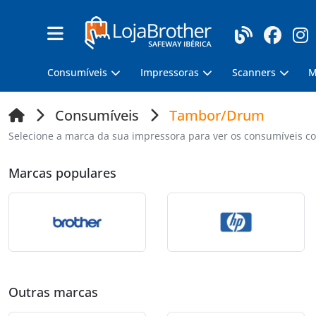
Consumíveis
Impressoras
Scanners
M
Consumíveis
Tambor/Drum
Selecione a marca da sua impressora para ver os consumíveis co
Marcas populares
Outras marcas