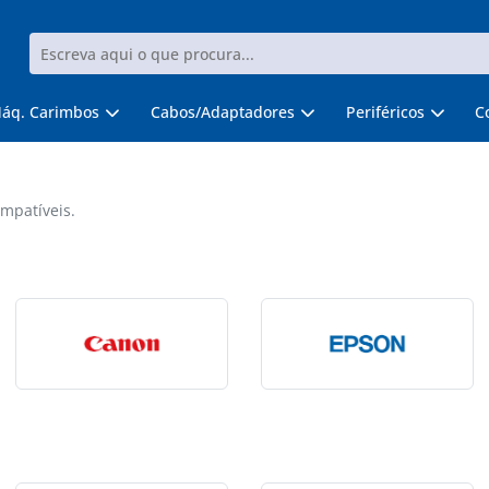
áq. Carimbos
Cabos/Adaptadores
Periféricos
C
mpatíveis.