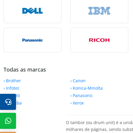
Todas as marcas
› Brother
› Canon
› Infotec
› Konica-Minolta
› Olivetti
› Panasonic
› Toshiba
› Xerox
O tambor (ou drum unit) é a unida
milhares de páginas, sendo subs