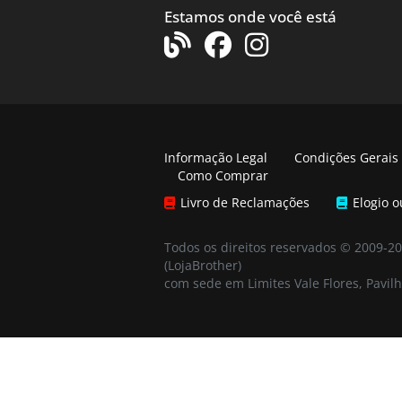
Estamos onde você está
Informação Legal
Condições Gerais
Como Comprar
Livro de Reclamações
Elogio 
Todos os direitos reservados © 2009-2
(LojaBrother)
com sede em Limites Vale Flores, Pavilh