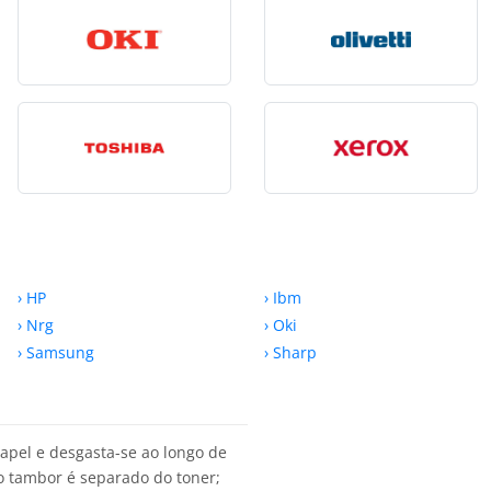
› HP
› Ibm
› Nrg
› Oki
› Samsung
› Sharp
papel e desgasta-se ao longo de
o tambor é separado do toner;