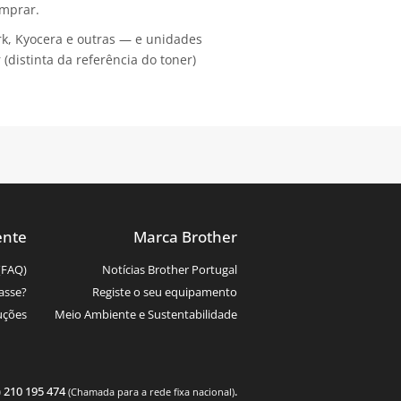
omprar.
rk, Kyocera e outras — e unidades
distinta da referência do toner)
ente
Marca Brother
(FAQ)
Notícias Brother Portugal
asse?
Registe o seu equipamento
uções
Meio Ambiente e Sustentabilidade
) 210 195 474
.
(Chamada para a rede fixa nacional)