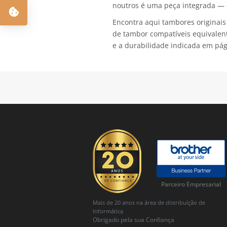
noutros é uma peça integrada — 
Encontra aqui tambores originais
de tambor compatíveis equivalent
e a durabilidade indicada em pág
Parceiro Empresarial
Mais de 20 anos na área de distribuíção de
Informática
Obrigado pela sua Confiança