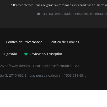
A Brother oferece 3 anos de garantia em todos os seus produtos de impressão.
Para sua comodidade, a nossa loja encontra-se
Política de Privacidade
Política de Cookies
ou Sugestão
Review no Trustpilot
026
Safeway Ibérica - Distribuição Informática, Lda.
ão G, 2710-632 Sintra, pessoa coletiva n° 506 218 651.