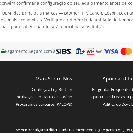
convém confirmar a configuração do seu equipamento antes de c
 (OEM) das principais marcas — Brother, HP, Canon, Epson, Lexma
es, mais económicas. Verifique a referência da unidade de tambor (
inas, para saber quando fará a próxima substituição.
Pagamento Seguro com a
Mais Sobre Nós
Apoio ao Cli
Conheça a LojaBrother
Perguntas Frequentes 
Localização, Contactos e Horário
Esqueceu-se da Palavra-p
Procuramos parceiros (PALOPS)
Política de Devol
Se ocorrer alguma dificuldade na encomenda ligue para o nº (+351