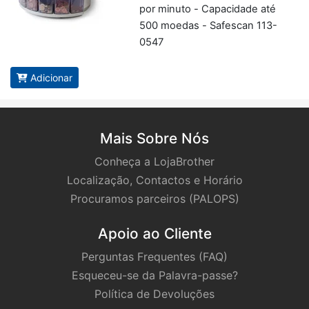
por mi­nuto - Ca­pa­ci­dade até
500 mo­edas - Sa­fescan 113-
0547
Adicionar
Mais Sobre Nós
Conheça a LojaBrother
Localização, Contactos e Horário
Procuramos parceiros (PALOPS)
Apoio ao Cliente
Perguntas Frequentes (FAQ)
Esqueceu-se da Palavra-passe?
Política de Devoluções