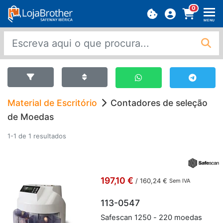
0
MENU
Material de Escritório
Contadores de seleção
de Moedas
1-1 de 1 resultados
197,10 €
/
160,24 €
Sem IVA
113-0547
Sa­fescan 1250 - 220 mo­edas