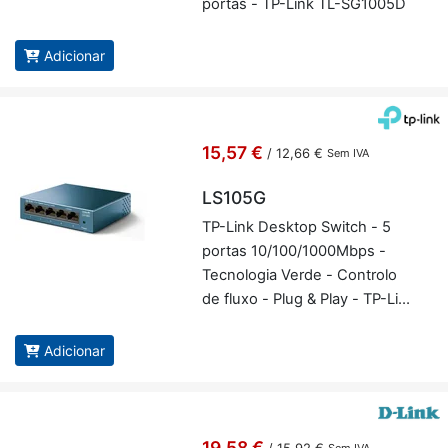
portas - TP-Link TL-SG1005D
Adicionar
15,57 €
/
12,66 €
Sem IVA
LS105G
TP-Link Desktop Switch - 5
portas 10/100/1000Mbps -
Tec­no­logia Verde - Con­trolo
de fluxo - Plug & Play - TP-Link
LS105G
Adicionar
19,58 €