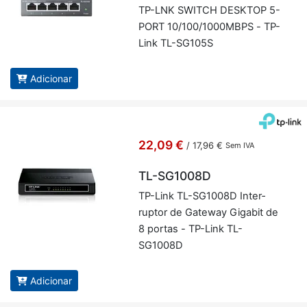
TP-LNK SWITCH DESKTOP 5-
PORT 10/100/1000MBPS - TP-
Link TL-SG105S
Adicionar
22,09 €
/
17,96 €
Sem IVA
TL-SG1008D
TP-Link TL-SG1008D In­ter­
ruptor de Ga­teway Gi­gabit de
8 portas - TP-Link TL-
SG1008D
Adicionar