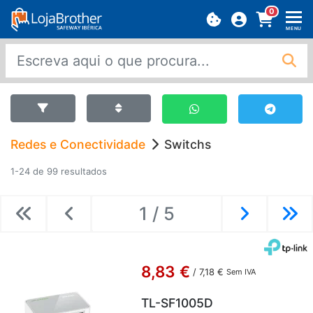
0
MENU
Redes e Conectividade
Switchs
1-24 de 99 resultados
1 / 5
Previous
Previous
Next
Ne
8,83 €
/
7,18 €
Sem IVA
TL-SF1005D