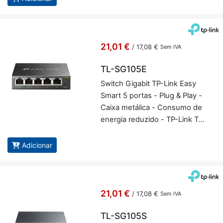
21,01 €
/
17,08 €
Sem IVA
TL-SG105E
Switch Gi­gabit TP-Link Easy
Smart 5 portas - Plug & Play -
Caixa me­tá­lica - Con­sumo de
energia re­du­zido - TP-Link TL-
SG105E
Adicionar
21,01 €
/
17,08 €
Sem IVA
TL-SG105S