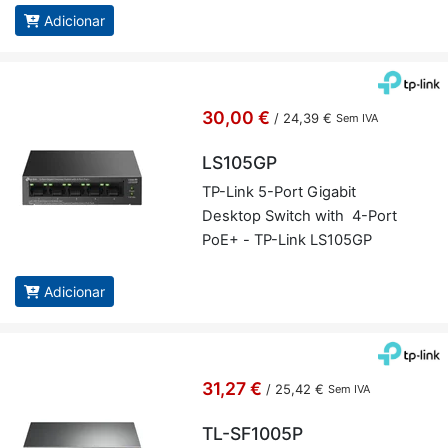
Adicionar
30,00 €
/
24,39 €
Sem IVA
LS105GP
TP-Link 5-Port Gi­gabit
Desktop Switch with 4-Port
PoE+ - TP-Link LS105GP
Adicionar
31,27 €
/
25,42 €
Sem IVA
TL-SF1005P