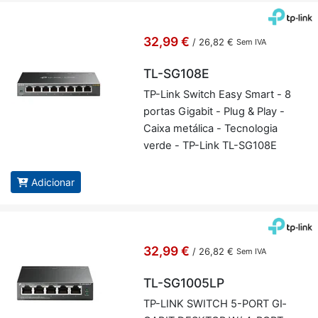
32,99 €
/
26,82 €
Sem IVA
TL-SG108E
TP-Link Switch Easy Smart - 8
portas Gi­gabit - Plug & Play -
Caixa me­tá­lica - Tec­no­logia
verde - TP-Link TL-SG108E
Adicionar
32,99 €
/
26,82 €
Sem IVA
TL-SG1005LP
TP-LINK SWITCH 5-PORT GI­