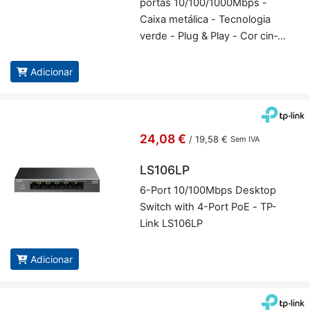
portas 10/100/1000Mbps -
Caixa me­tá­lica - Tec­no­logia
verde - Plug & Play - Cor cin­
zenta - TP-Link LS108G
Adicionar
24,08 €
/
19,58 €
Sem IVA
LS106LP
6-Port 10/100Mbps Desktop
Switch with 4-Port PoE - TP-
Link LS106LP
Adicionar