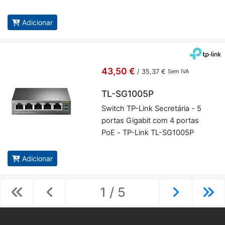
Adicionar
43,50 €
/
35,37 €
Sem IVA
TL-SG1005P
Switch TP-Link Se­cre­tária - 5
portas Gi­gabit com 4 portas
PoE - TP-Link TL-SG1005P
Adicionar
1 / 5
Previous
Previous
Next
Ne