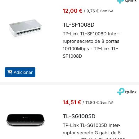
12,00 €
/
9,76 €
Sem IVA
TL-SF1008D
TP-Link TL-SF1008D In­ter­
ruptor se­creto de 8 portas
10/100Mbps - TP-Link TL-
SF1008D
Adicionar
14,51 €
/
11,80 €
Sem IVA
TL-SG1005D
TP-Link TL-SG1005D In­ter­
ruptor se­creto Gi­gabit de 5