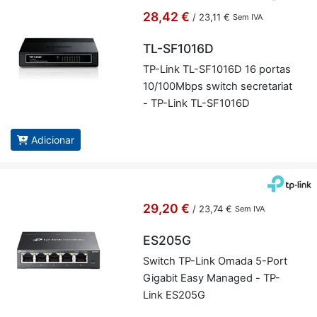
28,42 €
/
23,11 €
Sem IVA
TL-SF1016D
TP-Link TL-SF1016D 16 portas
10/100Mbps switch se­cre­ta­riat
- TP-Link TL-SF1016D
Adicionar
29,20 €
/
23,74 €
Sem IVA
ES205G
Switch TP-Link Omada 5-Port
Gi­gabit Easy Ma­naged - TP-
Link ES205G