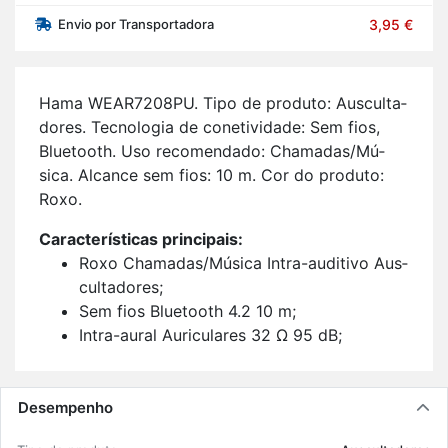
Envio por Transportadora
3,95 €
Hama WE­AR7208PU. Tipo de pro­duto: Aus­cul­ta­
dores. Tec­no­logia de co­ne­ti­vi­dade: Sem fios,
Blu­e­tooth. Uso re­co­men­dado: Cha­madas/Mú­
sica. Al­cance sem fios: 10 m. Cor do pro­duto:
Roxo.
Ca­rac­te­rís­ticas prin­ci­pais:
Roxo Cha­madas/Mú­sica Intra-au­di­tivo Aus­
cul­ta­dores;
Sem fios Blu­e­tooth 4.2 10 m;
Intra-aural Au­ri­cu­lares 32 Ω 95 dB;
Tipo de mi­cro­fone: In-line.
Desempenho