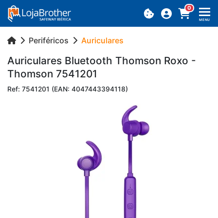
0
MENU
Periféricos
Auriculares
Au­ri­cu­lares Blu­e­tooth Thomson Roxo -
Thomson 7541201
Ref: 7541201 (EAN: 4047443394118)
Previous
Next