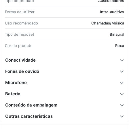
Tipo de pro­duto
Aus­cul­ta­dores
Forma de uti­lizar
Intra-au­di­tivo
Uso re­co­men­dado
Cha­madas/Mú­sica
Tipo de he­adset
Bi­naural
Cor do pro­duto
Roxo
Conectividade
Fones de ouvido
Microfone
Bateria
Conteúdo da embalagem
Outras características