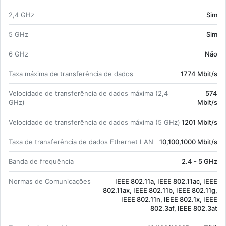
IEEE 802.11a, IEEE 802.11ac, IEEE 802.11ax,
2,4 GHz
Sim
IEEE 802.11b, IEEE 802.11g, IEEE 802.11n,
IEEE 802.1x, IEEE 802.3af, IEEE 802.3at;
5 GHz
Sim
HTTPS, SNMP, SNMPv2, SNMPv3, SSH,
WPA-En­ter­prise, WPA-Per­sonal, WPA2-En­
6 GHz
Não
ter­prise, WPA2-Per­sonal, WPA3-En­ter­prise,
Taxa má­xima de trans­fe­rência de dados
1774 Mbit/s
WPA3-Per­sonal;
Power over Ethernet (PoE);
Ve­lo­ci­dade de trans­fe­rência de dados má­xima (2,4
574
Quan­ti­dade de an­tenas: 4 In­terno.
GHz)
Mbit/s
Ve­lo­ci­dade de trans­fe­rência de dados má­xima (5 GHz)
1201 Mbit/s
Taxa de trans­fe­rência de dados Ethernet LAN
10,100,1000 Mbit/s
Banda de frequência
2.4 - 5 GHz
Normas de Co­mu­ni­ca­ções
IEEE 802.11a, IEEE 802.11ac, IEEE
802.11ax, IEEE 802.11b, IEEE 802.11g,
IEEE 802.11n, IEEE 802.1x, IEEE
802.3af, IEEE 802.3at