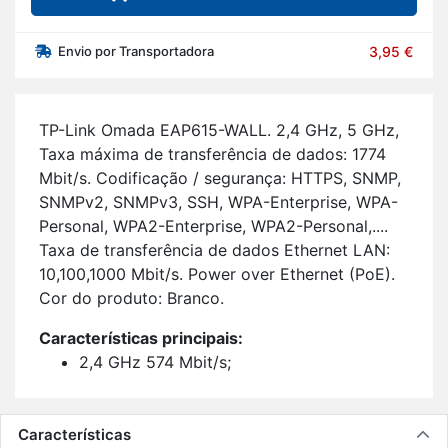
Envio por Transportadora
3,95 €
TP-Link Omada EAP615-WALL. 2,4 GHz, 5 GHz,
Taxa má­xima de trans­fe­rência de dados: 1774
Mbit/s. Co­di­fi­cação / se­gu­rança: HTTPS, SNMP,
SNMPv2, SNMPv3, SSH, WPA-En­ter­prise, WPA-
Per­sonal, WPA2-En­ter­prise, WPA2-Per­sonal,....
Taxa de trans­fe­rência de dados Ethernet LAN:
10,100,1000 Mbit/s. Power over Ethernet (PoE).
Cor do pro­duto: Branco.
Ca­rac­te­rís­ticas prin­ci­pais:
2,4 GHz 574 Mbit/s;
5 GHz 1201 Mbit/s;
Taxa má­xima de trans­fe­rência de dados:
1774 Mbit/s;
Características