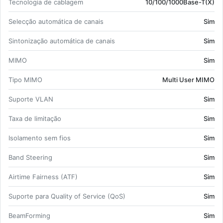
Tec­no­logia de ca­blagem
10/100/1000­Base-T(X)
Se­lecção au­to­má­tica de ca­nais
Sim
Sin­to­ni­zação au­to­má­tica de ca­nais
Sim
MIMO
Sim
Tipo MIMO
Multi User MIMO
Su­porte VLAN
Sim
Taxa de li­mi­tação
Sim
Iso­la­mento sem fios
Sim
Band Ste­e­ring
Sim
Air­time Fair­ness (ATF)
Sim
Su­porte para Qua­lity of Ser­vice (QoS)
Sim
Be­am­For­ming
Sim