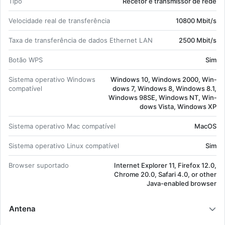
Tipo
Re­cetor e trans­missor de rede
Re­cetor e trans­missor de rede 10800
Mbit/s;
Ve­lo­ci­dade real de trans­fe­rência
10800 Mbit/s
Wi-Fi Tri-band (2.4 GHz / 5 GHz / 6 GHz)
802.11a, 802.11b, 802.11g, Wi-Fi 4 (802.11n),
Taxa de trans­fe­rência de dados Ethernet LAN
2500 Mbit/s
Wi-Fi 5 (802.11ac), Wi-Fi 6 (802.11ax), Wi-Fi
Botão WPS
Sim
7 (802.11be);
Branco.
Sis­tema ope­ra­tivo Win­dows
Win­dows 10, Win­dows 2000, Win­
com­pa­tível
dows 7, Win­dows 8, Win­dows 8.1,
Win­dows 98SE, Win­dows NT, Win­
dows Vista, Win­dows XP
Sis­tema ope­ra­tivo Mac com­pa­tível
MacOS
Sis­tema ope­ra­tivo Linux com­pa­tível
Sim
Browser su­por­tado
In­ternet Ex­plorer 11, Fi­refox 12.0,
Ch­rome 20.0, Sa­fari 4.0, or other
Java-ena­bled browser
Antena