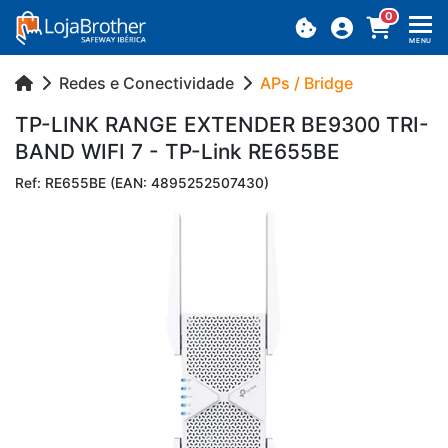
0
MENU
Redes e Conectividade
APs / Bridge
TP-LINK RANGE EX­TENDER BE9300 TRI-
BAND WIFI 7 - TP-Link RE655BE
Ref: RE655BE (EAN: 4895252507430)
Previous
Next