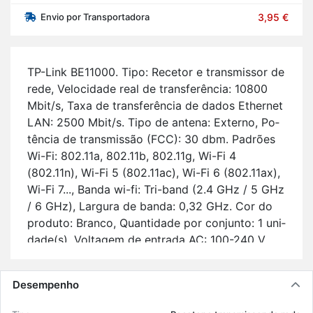
Envio por Transportadora
3,95 €
TP-Link BE11000. Tipo: Re­cetor e trans­missor de
rede, Ve­lo­ci­dade real de trans­fe­rência: 10800
Mbit/s, Taxa de trans­fe­rência de dados Ethernet
LAN: 2500 Mbit/s. Tipo de an­tena: Ex­terno, Po­
tência de trans­missão (FCC): 30 dbm. Pa­drões
Wi-Fi: 802.11a, 802.11b, 802.11g, Wi-Fi 4
(802.11n), Wi-Fi 5 (802.11ac), Wi-Fi 6 (802.11ax),
Wi-Fi 7..., Banda wi-fi: Tri-band (2.4 GHz / 5 GHz
/ 6 GHz), Lar­gura de banda: 0,32 GHz. Cor do
pro­duto: Branco, Quan­ti­dade por con­junto: 1 uni­
dade(s). Vol­tagem de en­trada AC: 100-240 V,
Frequência de en­trada AC: 50/60 Hz, Cor­rente
de en­trada: 0.5 A.
Desempenho
Ca­rac­te­rís­ticas prin­ci­pais: