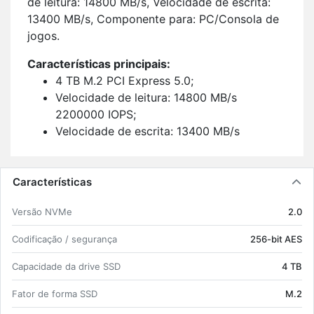
de lei­tura: 14800 MB/s, Ve­lo­ci­dade de es­crita:
13400 MB/s, Com­po­nente para: PC/Con­sola de
jogos.
Ca­rac­te­rís­ticas prin­ci­pais:
4 TB M.2 PCI Ex­press 5.0;
Ve­lo­ci­dade de lei­tura: 14800 MB/s
2200000 IOPS;
Ve­lo­ci­dade de es­crita: 13400 MB/s
2600000 IOPS;
V-NAND TLC NVMe 2.0;
En­crip­tação de hardware 256-bit AES;
Características
Com­pa­tível com S.M.A.R.T. Su­porte TRIM;
Versão NVMe
2.0
Com­po­nente para: PC/Con­sola de jogos.
Co­di­fi­cação / se­gu­rança
256-bit AES
Ca­pa­ci­dade da drive SSD
4 TB
Fator de forma SSD
M.2