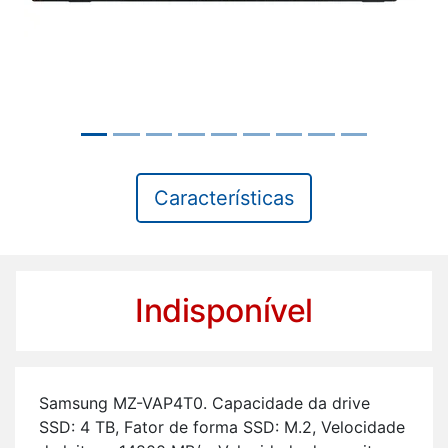
Características
Indisponível
Sam­sung MZ-VAP4T0. Ca­pa­ci­dade da drive
SSD: 4 TB, Fator de forma SSD: M.2, Ve­lo­ci­dade