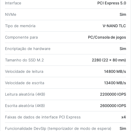
In­ter­face
PCI Ex­press 5.0
NVMe
Sim
Tipo de me­mória
V-NAND TLC
Com­po­nente para
PC/Con­sola de jogos
En­crip­tação de hardware
Sim
Ta­manho do SSD M.2
2280 (22 x 80 mm)
Ve­lo­ci­dade de lei­tura
14800 MB/s
Ve­lo­ci­dade de es­crita
13400 MB/s
Lei­tura ale­a­tória (4KB)
2200000 IOPS
Es­crita ale­a­tória (4KB)
2600000 IOPS
Faixas de dados de in­ter­face PCI Ex­press
x4
Fun­ci­o­na­li­dade DevSlp (tem­po­ri­zador de modo de es­pera)
Sim