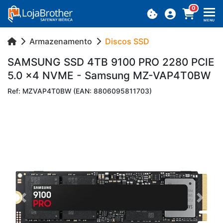
0
MENU
Armazenamento
Discos SSD
SAM­SUNG SSD 4TB 9100 PRO 2280 PCIE
5.0 x4 NVME - Sam­sung MZ-VAP4T0BW
Ref: MZVAP4T0BW (EAN: 8806095811703)
Previous
Next