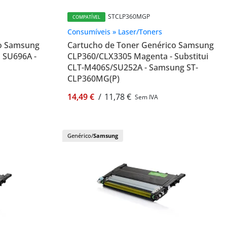
STCLP360MGP
COMPATÍVEL
Consumíveis » Laser/Toners
co Samsung
Cartucho de Toner Genérico Samsung
i SU696A -
CLP360/CLX3305 Magenta - Substitui
CLT-M406S/SU252A - Samsung ST-
CLP360MG(P)
14,49 €
/
11,78 €
Sem IVA
Genérico/
Samsung