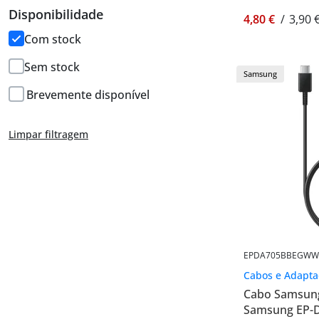
Disponibilidade
4,80 €
/
3,90 
Correias/Kits de Manutenção
Com stock
Discos SSD
Sem stock
Discos SSD Externos
Samsung
Brevemente disponível
Fusores
Laser/Toners
Limpar filtragem
Microfones
Monitores
Monitores Gaming
Pen Drives
Powerbanks
EPDA705BBEGWW
Cabos e Adapta
Smartwatches
Cabo Samsung 
Suporte TV/Monitor
Samsung EP