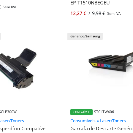
EP-T1510NBEGEU
€
Sem IVA
12,27 €
/
9,98 €
Sem IVA
Genérico/
Samsung
SCLP300W
STCLTW406
COMPATÍVEL
Laser/Toners
Consumíveis » Laser/Toners
sperdício Compatível
Garrafa de Descarte Genéri