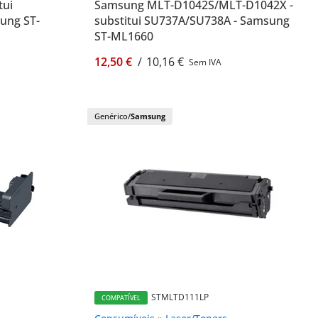
tui
Samsung MLT-D1042S/MLT-D1042X -
ung ST-
substitui SU737A/SU738A - Samsung
ST-ML1660
12,50 €
/
10,16 €
Sem IVA
Genérico/
Samsung
STMLTD111LP
COMPATÍVEL