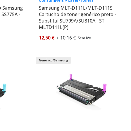
Consumíveis » Laser/Toners
co Samsung
Samsung MLT-D111L/MLT-D111S
 SS775A -
Cartucho de toner genérico preto -
Substitui SU799A/SU810A - ST-
MLTD111L(P)
12,50 €
/
10,16 €
Sem IVA
Genérico/
Samsung