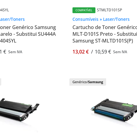
04SYL
STMLTD101SP
COMPATÍVEL
Laser/Toners
Consumíveis » Laser/Toners
Toner Genérico Samsung
Cartucho de Toner Genéri
relo - Substitui SU444A
MLT-D101S Preto - Substitu
-404SYL
Samsung ST-MLTD101S(P)
1 €
13,02 €
/
10,59 €
Sem IVA
Sem IVA
Genérico/
Samsung