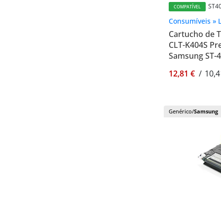
ST4
COMPATÍVEL
Consumíveis » 
Cartucho de 
CLT-K404S Pre
Samsung ST-
12,81 €
/
10,4
Genérico/
Samsung