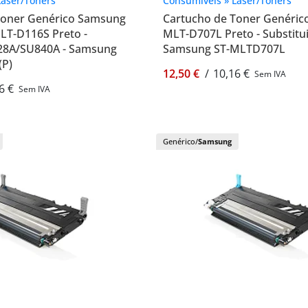
Laser/Toners
Consumíveis » Laser/Toners
Toner Genérico Samsung
Cartucho de Toner Genéri
T-D116S Preto -
MLT-D707L Preto - Substitui
828A/SU840A - Samsung
Samsung ST-MLTD707L
(P)
12,50 €
/
10,16 €
Sem IVA
6 €
Sem IVA
Genérico/
Samsung