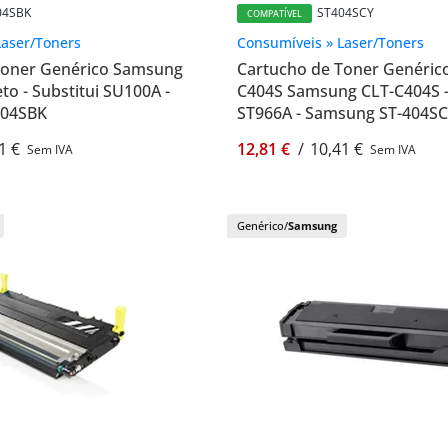
04SBK
ST404SCY
COMPATÍVEL
Laser/Toners
Consumíveis » Laser/Toners
Toner Genérico Samsung
Cartucho de Toner Genéric
to - Substitui SU100A -
C404S Samsung CLT-C404S - 
404SBK
ST966A - Samsung ST-404S
1 €
12,81 €
/
10,41 €
Sem IVA
Sem IVA
Genérico/
Samsung