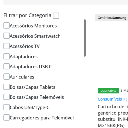
Filtrar por Categoria
Genérico/
Samsung
Acessórios Monitores
Acessórios Smartwatch
Acessórios TV
Adaptadores
Adaptadores USB C
Auriculares
Bolsas/Capas Tablets
SIM
COMPATÍVEL
Bolsas/Capas Telemóveis
Consumíveis » J
Cartucho de t
Cabos USB/Type-C
genérico pre
Carregadores para Telemóvel
substitui INK
M215BK(PG)
Cartões de Memória