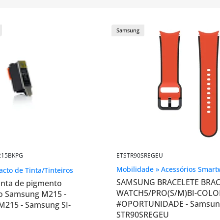
Samsung
215BKPG
ETSTR90SREGEU
Mobilidade » Acessórios Smart
acto de Tinta/Tinteiros
SAMSUNG BRACELETE BRA
inta de pigmento
WATCH5/PRO(S/M)BI-COL
to Samsung M215 -
#OPORTUNIDADE - Samsung
-M215 - Samsung SI-
STR90SREGEU