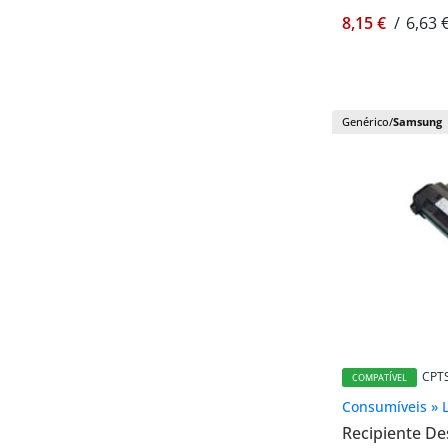
Tablets
8,15 €
/
6,63 
Tambor/Drum
Telemóveis
TVs
Genérico/
Samsung
CPT
COMPATÍVEL
Consumíveis » 
Recipiente De