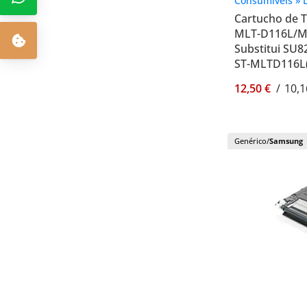
Consumíveis » 
Cartucho de 
MLT-D116L/ML
Substitui SU
ST-MLTD116L
12,50 €
/
10,1
Genérico/
Samsung