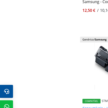
Samsung - Co
12,50 €
/
10,1
Genérico/
Samsung
STM
COMPATÍVEL