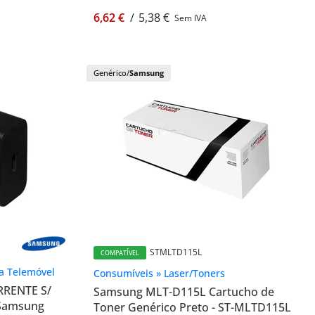
6,62 €
/
5,38 €
Sem IVA
Genérico/
Samsung
STMLTD115L
COMPATÍVEL
a Telemóvel
Consumíveis » Laser/Toners
RENTE S/
Samsung MLT-D115L Cartucho de
 Samsung
Toner Genérico Preto - ST-MLTD115L