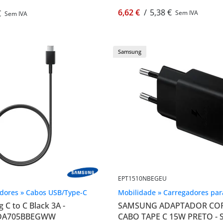
6,62 €
/
5,38 €
€
Sem IVA
Sem IVA
Samsung
EPT1510NBEGEU
dores » Cabos USB/Type-C
Mobilidade » Carregadores par
C to C Black 3A -
SAMSUNG ADAPTADOR COR
-DA705BBEGWW
CABO TAPE C 15W PRETO -