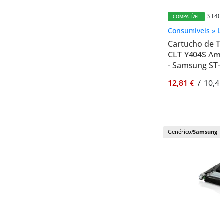
ST4
COMPATÍVEL
Consumíveis » 
Cartucho de 
CLT-Y404S Ama
- Samsung ST
12,81 €
/
10,4
Genérico/
Samsung