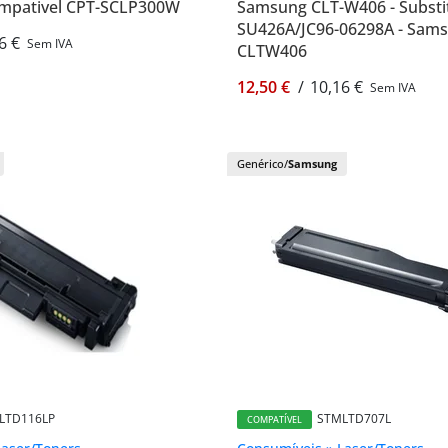
mpativel CPT-SCLP300W
Samsung CLT-W406 - Substi
SU426A/JC96-06298A - Sams
6 €
Sem IVA
CLTW406
12,50 €
/
10,16 €
Sem IVA
Genérico/
Samsung
LTD116LP
STMLTD707L
COMPATÍVEL