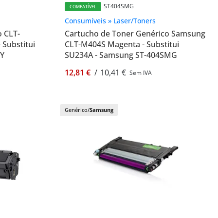
ST404SMG
COMPATÍVEL
Consumíveis » Laser/Toners
o CLT-
Cartucho de Toner Genérico Samsung
Substitui
CLT-M404S Magenta - Substitui
CY
SU234A - Samsung ST-404SMG
12,81 €
/
10,41 €
Sem IVA
Genérico/
Samsung