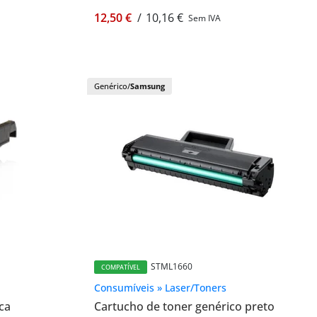
12,50 €
/
10,16 €
Sem IVA
Genérico/
Samsung
STML1660
COMPATÍVEL
Consumíveis » Laser/Toners
ca
Cartucho de toner genérico preto