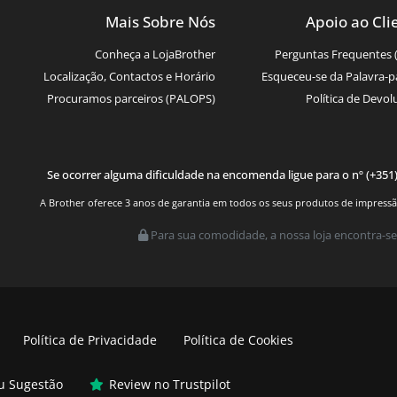
Mais Sobre Nós
Apoio ao Cli
Conheça a LojaBrother
Perguntas Frequentes 
Localização, Contactos e Horário
Esqueceu-se da Palavra-p
Procuramos parceiros (PALOPS)
Política de Devol
Se ocorrer alguma dificuldade na encomenda ligue para o nº (+351
A Brother oferece 3 anos de garantia em todos os seus produtos de impressão.
Para sua comodidade, a nossa loja encontra-se
Política de Privacidade
Política de Cookies
ou Sugestão
Review no Trustpilot