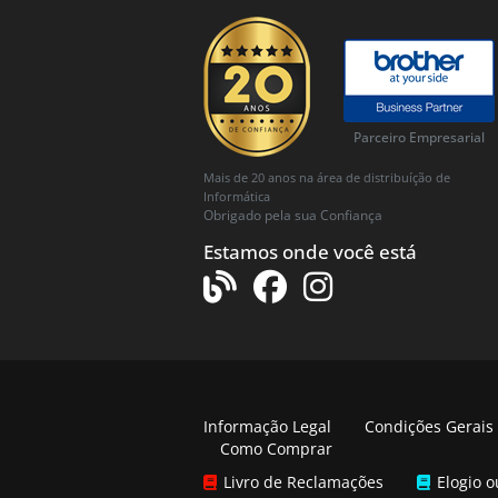
Parceiro Empresarial
Mais de 20 anos na área de distribuíção de
Informática
Obrigado pela sua Confiança
Estamos onde você está
Informação Legal
Condições Gerais
Como Comprar
Livro de Reclamações
Elogio 