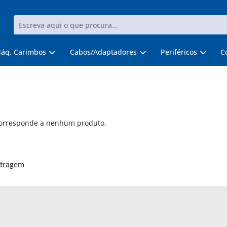
áq. Carimbos
Cabos/Adaptadores
Periféricos
C
corresponde a nenhum produto.
ltragem