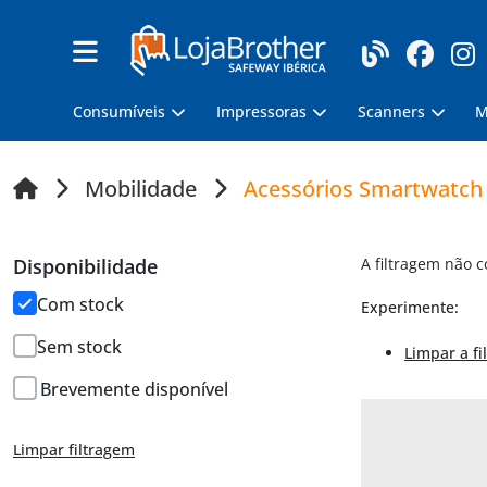
Consumíveis
Impressoras
Scanners
M
Mobilidade
Acessórios Smartwatch
Disponibilidade
A filtragem não 
Com stock
Experimente:
Sem stock
Limpar a fi
Brevemente disponível
Limpar filtragem