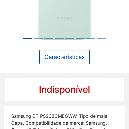
Características
Indisponível
Sam­sung EF-PS938C­MEGWW. Tipo de mala:
Capa, Com­pa­ti­bi­li­dade da marca: Sam­sung,