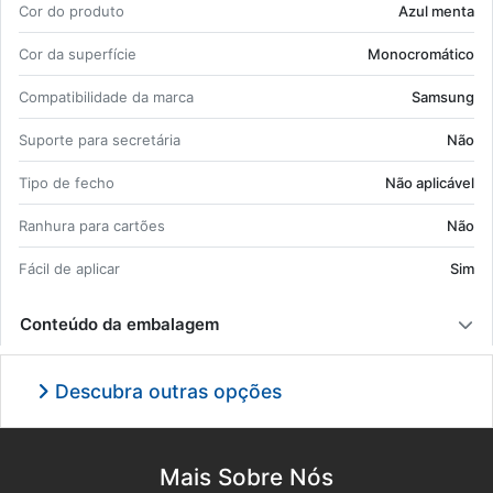
Cor do pro­duto
Azul menta
Cor da su­per­fície
Mo­no­cro­má­tico
Com­pa­ti­bi­li­dade da marca
Sam­sung
Su­porte para se­cre­tária
Não
Tipo de fecho
Não apli­cável
Ra­nhura para car­tões
Não
Fácil de aplicar
Sim
Conteúdo da embalagem
Descubra outras opções
Mais Sobre Nós