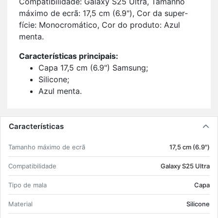
Com­pa­ti­bi­li­dade: Ga­laxy S25 Ultra, Ta­manho
má­ximo de ecrã: 17,5 cm (6.9"), Cor da su­per­
fície: Mo­no­cro­má­tico, Cor do pro­duto: Azul
menta.
Ca­rac­te­rís­ticas prin­ci­pais:
Capa 17,5 cm (6.9") Sam­sung;
Si­li­cone;
Azul menta.
Características
Ta­manho má­ximo de ecrã
17,5 cm (6.9")
Com­pa­ti­bi­li­dade
Ga­laxy S25 Ultra
Tipo de mala
Capa
Ma­te­rial
Si­li­cone