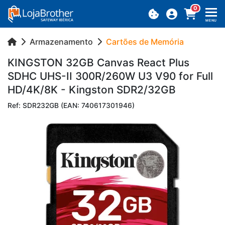
0
MENU
Armazenamento
Cartões de Memória
KINGSTON 32GB Canvas React Plus
SDHC UHS-II 300R/260W U3 V90 for Full
HD/4K/8K - Kingston SDR2/32GB
Ref: SDR232GB (EAN: 740617301946)
Previous
Next