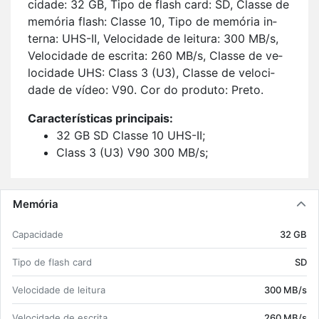
ci­dade: 32 GB, Tipo de flash card: SD, Classe de
me­mória flash: Classe 10, Tipo de me­mória in­
terna: UHS-II, Ve­lo­ci­dade de lei­tura: 300 MB/s,
Ve­lo­ci­dade de es­crita: 260 MB/s, Classe de ve­
lo­ci­dade UHS: Class 3 (U3), Classe de ve­lo­ci­
dade de vídeo: V90. Cor do pro­duto: Preto.
Ca­rac­te­rís­ticas prin­ci­pais:
32 GB SD Classe 10 UHS-II;
Class 3 (U3) V90 300 MB/s;
Preto.
Memória
Ca­pa­ci­dade
32 GB
Tipo de flash card
SD
Ve­lo­ci­dade de lei­tura
300 MB/s
Ve­lo­ci­dade de es­crita
260 MB/s