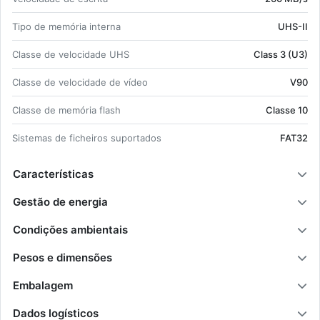
Tipo de me­mória in­terna
UHS-II
Classe de ve­lo­ci­dade UHS
Class 3 (U3)
Classe de ve­lo­ci­dade de vídeo
V90
Classe de me­mória flash
Classe 10
Sis­temas de fi­cheiros su­por­tados
FAT32
Características
Gestão de energia
Condições ambientais
Pesos e dimensões
Embalagem
Dados logísticos