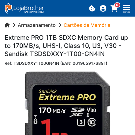
0
MENU
Armazenamento
Cartões de Memória
Ex­treme PRO 1TB SDXC Me­mory Card up
to 170MB/s, UHS-I, Class 10, U3, V30 -
San­disk TSDSDXXY-1T00-GN4IN
Ref: TSDSDXXY1T00GN4IN (EAN: 0619659176891)
Previous
Next