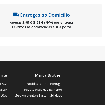
Entregas ao Domicílio
Apenas 3,95 € (3,21 € s/IVA) por entrega
Levamos as encomendas à sua porta
ente
Marca Brother
(FAQ)
Notícias Brother Portugal
asse?
Registe o seu equipamento
uções
Meio Ambiente e Sustentabilidade