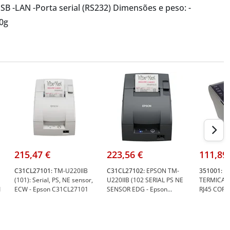
-USB -LAN -Porta serial (RS232) Dimensões e peso: -
0g
215,47 €
223,56 €
111,89
C31CL27101:
TM-U220IIB
C31CL27102:
EPSON TM-
351001:
EQ
(101): Serial, PS, NE sensor,
U220IIB (102 SERIAL PS NE
TERMICA 
1
ECW - Epson C31CL27101
SENSOR EDG - Epson
RJ45 COR
C31CL27102
AUTOMATIC
351001