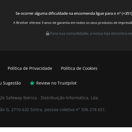
Se ocorrer alguma dificuldade na encomenda ligue para o nº (+351
A Brother oferece 3 anos de garantia em todos os seus produtos de impressão.
Para sua comodidade, a nossa loja encontra-se
Política de Privacidade
Política de Cookies
ou Sugestão
Review no Trustpilot
026
Safeway Ibérica - Distribuição Informática, Lda.
ão G, 2710-632 Sintra, pessoa coletiva n° 506 218 651.