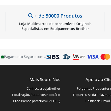
+ de 50000 Produtos
Loja Multimarcas de consumíveis Originais
Especialistas em Equipamentos Brother
Pagamento Seguro com a
Mais Sobre Nós
Apoio ao Cli
Conheça a LojaBrother
Perguntas Frequentes 
Localização, Contactos e Horário
Esqueceu-se da Palavra-p
Procuramos parceiros (PALOPS)
Política de Devol