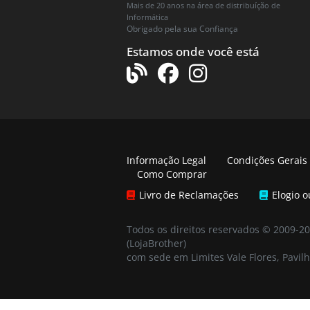
Mais de 20 anos na área de distribuíção de
Informática
Obrigado pela sua Confiança
Estamos onde você está
Informação Legal
Condições Gerais
Como Comprar
Livro de Reclamações
Elogio 
Todos os direitos reservados © 2009-2
(LojaBrother)
com sede em Limites Vale Flores, Pavilh