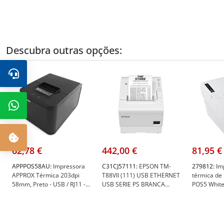
Descubra outras opções:
62,78 €
442,00 €
81,95 €
APPPOS58AU:
Impressora
C31CJ57111:
EPSON TM-
279812:
Im
APPROX Térmica 203dpi
T88VII (111) USB ETHERNET
térmica de
58mm, Preto - USB / RJ11 -
USB SERIE PS BRANCA
POS5 White
Approx APPPOS58AU
C/FONTE - Epson
230mm/s - U
C31CJ57111
e RJ11 - U