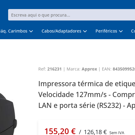
áq. Carimbos
Cabos/Adaptadores
Periféricos
C
Ref:
216231
|
Marca:
Approx
|
EAN:
843509952
Impressora térmica de etique
Velocidade 127mm/s - Compr
LAN e porta série (RS232) - 
155,20 €
/
126,18 €
Sem IVA