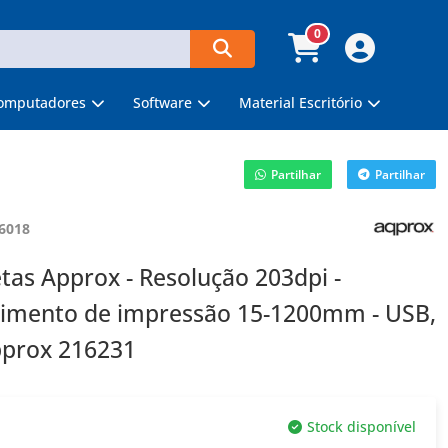
0
omputadores
Software
Material Escritório
Partilhar
Partilhar
6018
tas Approx - Resolução 203dpi -
imento de impressão 15-1200mm - USB,
Approx 216231
Stock disponível