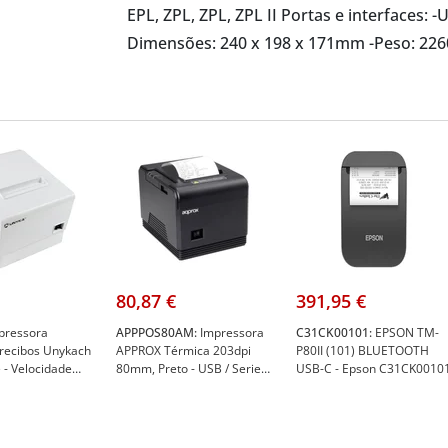
EPL, ZPL, ZPL, ZPL II Portas e interfaces: 
Dimensões: 240 x 198 x 171mm -Peso: 226
80,87 €
391,95 €
pressora
APPPOS80AM:
Impressora
C31CK00101:
EPSON TM-
 recibos Unykach
APPROX Térmica 203dpi
P80II (101) BLUETOOTH
 - Velocidade
80mm, Preto - USB / Serie /
USB-C - Epson C31CK0010
SB, RJ-45, RJ-12
RJ11 - Approx APPPOS80AM
nykach 279812