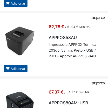
Adicionar
62,78 €
/
51,04 €
Sem IVA
APPPOS58AU
Im­pres­sora AP­PROX Tér­mica
203dpi 58mm, Preto - USB /
RJ11 - Ap­prox APP­POS58AU
Adicionar
67,37 €
/
54,77 €
Sem IVA
APPPOS80AM-USB