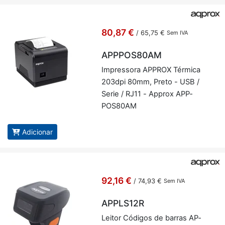
80,87 €
/
65,75 €
Sem IVA
APPPOS80AM
Im­pres­sora AP­PROX Tér­mica
203dpi 80mm, Preto - USB /
Serie / RJ11 - Ap­prox APP­
POS80AM
Adicionar
92,16 €
/
74,93 €
Sem IVA
APPLS12R
Leitor Có­digos de barras AP­