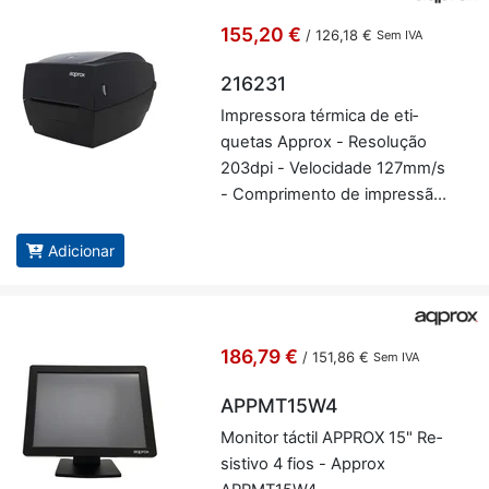
155,20 €
/
126,18 €
Sem IVA
216231
Im­pres­sora tér­mica de eti­
quetas Ap­prox - Re­so­lução
203dpi - Ve­lo­ci­dade 127mm/s
- Com­pri­mento de im­pressão
15-1200mm - USB, LAN e
porta série (RS232) - Ap­prox
Adicionar
216231
186,79 €
/
151,86 €
Sem IVA
APPMT15W4
Mo­nitor táctil AP­PROX 15" Re­
sis­tivo 4 fios - Ap­prox