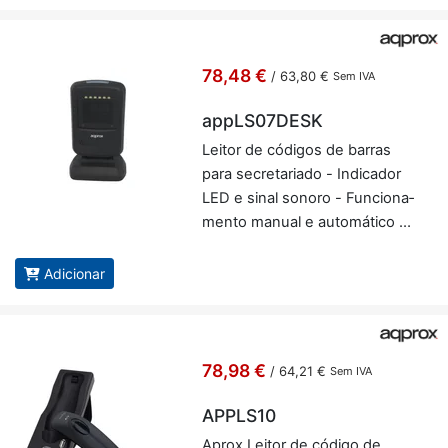
78,48 €
/
63,80 €
Sem IVA
appLS07DESK
Leitor de có­digos de barras
para se­cre­ta­riado - In­di­cador
LED e sinal so­noro - Fun­ci­o­na­
mento ma­nual e au­to­má­tico -
Apro­xi­ma­da­mente ap­pLS07­
DESK
Adicionar
78,98 €
/
64,21 €
Sem IVA
APPLS10
Aprox Leitor de có­digo de