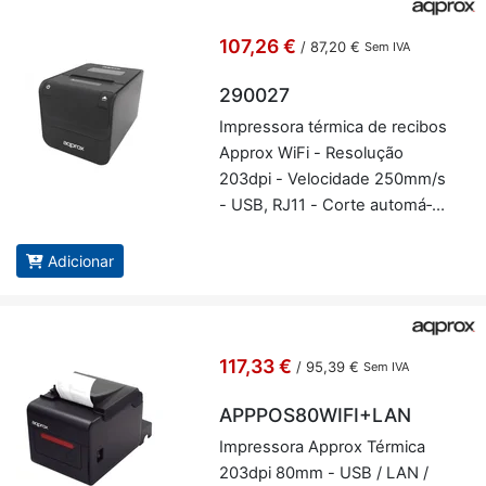
107,26 €
/
87,20 €
Sem IVA
290027
Im­pres­sora tér­mica de re­cibos
Ap­prox WiFi - Re­so­lução
203dpi - Ve­lo­ci­dade 250mm/s
- USB, RJ11 - Corte au­to­má­
tico e corte ma­nual - Ap­prox
290027
Adicionar
117,33 €
/
95,39 €
Sem IVA
APPPOS80WIFI+LAN
Im­pres­sora Ap­prox Tér­mica
203dpi 80mm - USB / LAN /