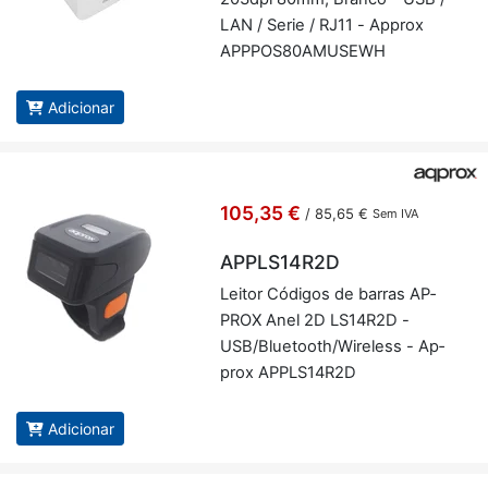
LAN / Serie / RJ11 - Ap­prox
APP­POS80A­MU­SEWH
Adicionar
105,35 €
/
85,65 €
Sem IVA
APPLS14R2D
Leitor Có­digos de barras AP­
PROX Anel 2D LS14R2D -
USB/Blu­e­tooth/Wi­re­less - Ap­
prox AP­PLS14R2D
Adicionar