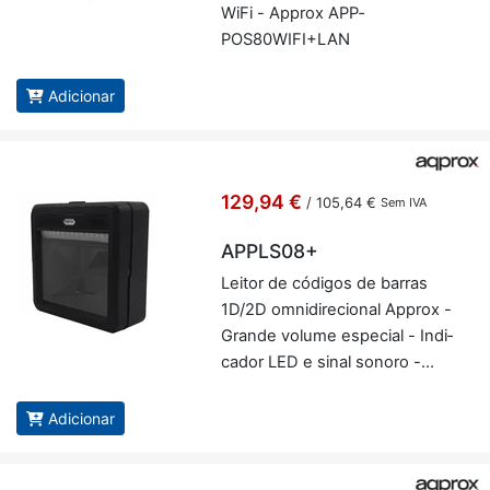
WiFi - Ap­prox APP­
POS80WIFI+LAN
Adicionar
129,94 €
/
105,64 €
Sem IVA
APPLS08+
Leitor de có­digos de barras
1D/2D om­ni­di­re­ci­onal Ap­prox -
Grande vo­lume es­pe­cial - In­di­
cador LED e sinal so­noro -
Fun­ci­o­na­mento au­to­má­tico -
Ap­prox AP­PLS08+
Adicionar