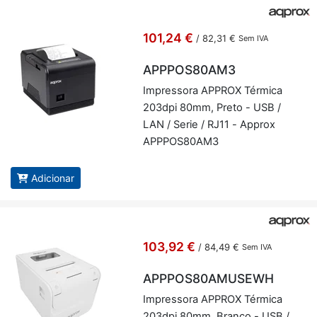
101,24 €
/
82,31 €
Sem IVA
APPPOS80AM3
Im­pres­sora AP­PROX Tér­mica
203dpi 80mm, Preto - USB /
LAN / Serie / RJ11 - Ap­prox
APP­POS80AM3
Adicionar
103,92 €
/
84,49 €
Sem IVA
APPPOS80AMUSEWH
Im­pres­sora AP­PROX Tér­mica
203dpi 80mm, Branco - USB /