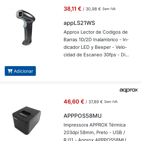
38,11 €
/
30,98 €
Sem IVA
appLS21WS
Ap­prox Lector de Co­digos de
Barras 1D/2D Ina­lam­brico - In­
di­cador LED y Be­eper - Ve­lo­
cidad de Es­caneo 30fps - Dis­
paro Au­to­ma­tico - Ap­prox ap­
pLS21WS
Adicionar
46,60 €
/
37,89 €
Sem IVA
APPPOS58MU
Im­pres­sora AP­PROX Tér­mica
203dpi 58mm, Preto - USB /
RJ11 - Ap­prox APP­POS58MU