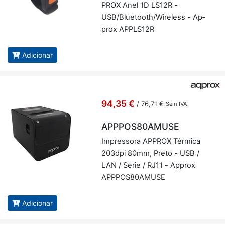
PROX Anel 1D LS12R -
USB/Blu­e­tooth/Wi­re­less - Ap­
prox AP­PLS12R
Adicionar
94,35 €
/
76,71 €
Sem IVA
APPPOS80AMUSE
Im­pres­sora AP­PROX Tér­mica
203dpi 80mm, Preto - USB /
LAN / Serie / RJ11 - Ap­prox
APP­POS80A­MUSE
Adicionar