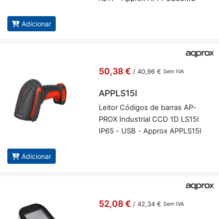
Adicionar
50,38 €
/
40,96 €
Sem IVA
APPLS15I
Leitor Có­digos de barras AP­
PROX In­dus­trial CCD 1D LS15I
IP65 - USB - Ap­prox AP­PLS15I
Adicionar
52,08 €
/
42,34 €
Sem IVA