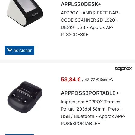
APPLS20DESK+
AP­PROX HANDS-FREE BAR­
CODE SCANNER 2D LS20­
DESK+ USB - Ap­prox AP­
PLS20­DESK+
Adicionar
53,84 €
/
43,77 €
Sem IVA
APPPOS58PORTABLE+
Im­pres­sora AP­PROX Tér­mica
Por­tátil 203dpi 58mm, Preto -
USB / Blu­e­tooth - Ap­prox APP­
POS58­POR­TABLE+