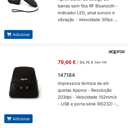
barras sem fios RF Blu­e­tooth -
In­di­cador LED, sinal so­noro e
vi­bração - Ve­lo­ci­dade 30fps -
Au­to­nomia até 7h - Aprox AP­
PLS10
Adicionar
79,66 €
/
64,76 €
Sem IVA
147184
Im­pres­sora tér­mica de eti­
quetas Ap­prox - Re­so­lução
203dpi - Ve­lo­ci­dade 102mm/s
- USB e porta série (RS232) -
Ap­prox 147184
Adicionar