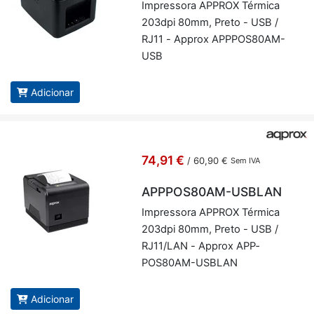
Im­pres­sora AP­PROX Tér­mica
203dpi 80mm, Preto - USB /
RJ11 - Ap­prox APP­POS80AM-
USB
Adicionar
74,91 €
/
60,90 €
Sem IVA
APPPOS80AM-USBLAN
Im­pres­sora AP­PROX Tér­mica
203dpi 80mm, Preto - USB /
RJ11/LAN - Ap­prox APP­
POS80AM-US­BLAN
Adicionar