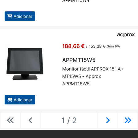
APPMT15W4
Adicionar
188,66 €
/
153,38 €
Sem IVA
APPMT15W5
Mo­nitor táctil AP­PROX 15" A+
MT15W5 - Ap­prox
APPMT15W5
Adicionar
1 / 2
Previous
Previous
Next
Ne