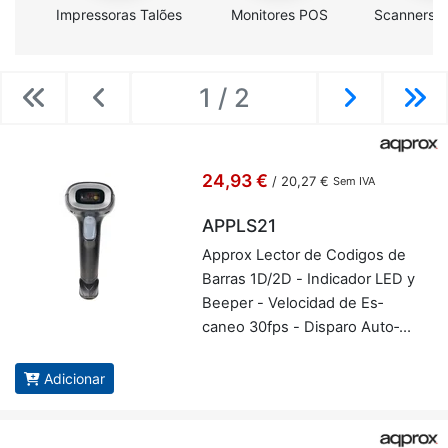
Impressoras Talões
Monitores POS
Scanners C
1 / 2
Previous
Previous
Next
Ne
24,93 €
/
20,27 €
Sem IVA
APPLS21
Ap­prox Lector de Co­digos de
Barras 1D/2D - In­di­cador LED y
Be­eper - Ve­lo­cidad de Es­
caneo 30fps - Dis­paro Au­to­
ma­tico - Ap­prox AP­PLS21
Adicionar