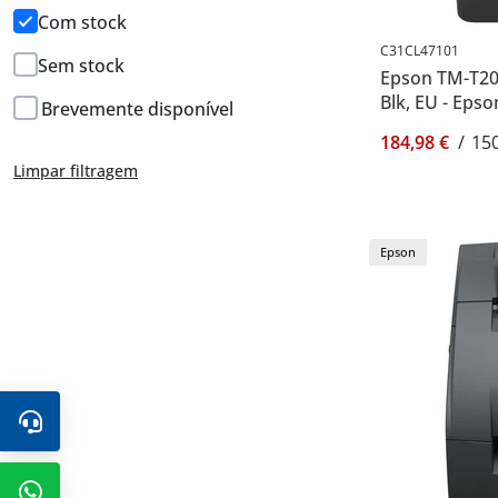
Com stock
C31CL47101
Sem stock
Epson TM-T20IV
Blk, EU - Eps
Brevemente disponível
184,98 €
/
150
Limpar filtragem
Epson