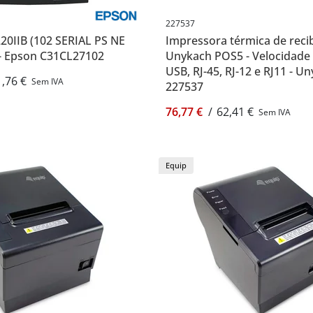
227537
0IIB (102 SERIAL PS NE
Impressora térmica de reci
 Epson C31CL27102
Unykach POS5 - Velocidade
USB, RJ-45, RJ-12 e RJ11 - U
,76 €
Sem IVA
227537
76,77 €
/
62,41 €
Sem IVA
Equip