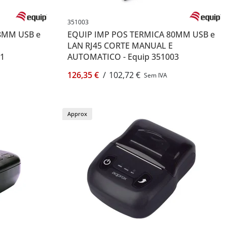
351003
8MM USB e
EQUIP IMP POS TERMICA 80MM USB e
LAN RJ45 CORTE MANUAL E
01
AUTOMATICO - Equip 351003
126,35 €
/
102,72 €
Sem IVA
Approx