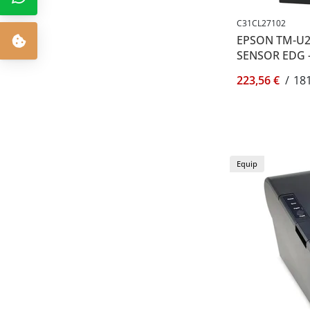
C31CL27102
EPSON TM-U22
SENSOR EDG -
223,56 €
/
181
Equip