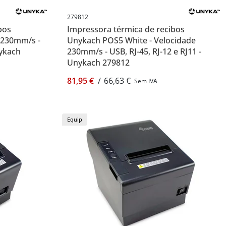
279812
bos
Impressora térmica de recibos
 230mm/s -
Unykach POS5 White - Velocidade
nykach
230mm/s - USB, RJ-45, RJ-12 e RJ11 -
Unykach 279812
81,95 €
/
66,63 €
Sem IVA
Equip