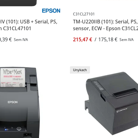
C31CL27101
 (101): USB + Serial, PS,
TM-U220IIB (101): Serial, PS
on C31CL47101
sensor, ECW - Epson C31CL
,39 €
215,47 €
/
175,18 €
Sem IVA
Sem IVA
Unykach