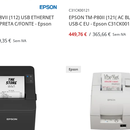
C31CK00121
VII (112) USB ETHERNET
EPSON TM-P80II (121( AC 
 PRETA C/FONTE - Epson
USB-C EU - Epson C31CK00
449,76 €
/
365,66 €
Sem IVA
,35 €
Sem IVA
Epson