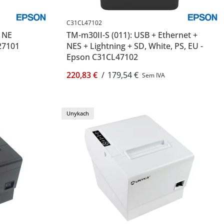
C31CL47102
, NE
TM-m30II-S (011): USB + Ethernet +
27101
NES + Lightning + SD, White, PS, EU -
Epson C31CL47102
220,83 €
/
179,54 €
Sem IVA
Unykach