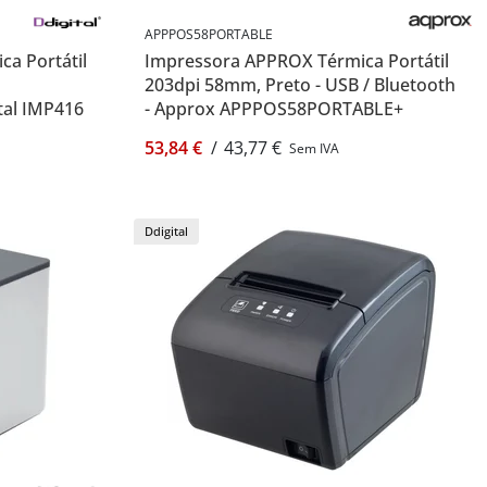
APPPOS58PORTABLE
a Portátil
Impressora APPROX Térmica Portátil
203dpi 58mm, Preto - USB / Bluetooth
tal IMP416
- Approx APPPOS58PORTABLE+
53,84 €
/
43,77 €
Sem IVA
Ddigital