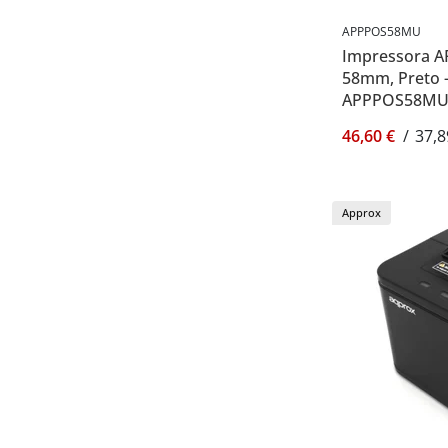
APPPOS58MU
Impressora A
58mm, Preto -
APPPOS58M
46,60 €
/
37,8
Approx