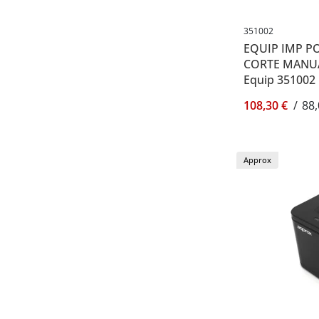
351002
EQUIP IMP P
CORTE MANUA
Equip 351002
108,30 €
/
88,
Approx