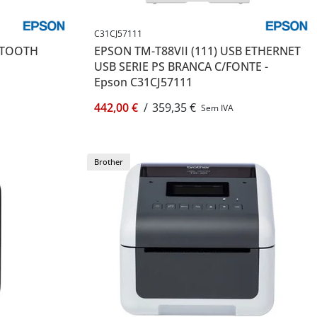
C31CJ57111
UETOOTH
EPSON TM-T88VII (111) USB ETHERNET
USB SERIE PS BRANCA C/FONTE -
Epson C31CJ57111
442,00 €
/
359,35 €
Sem IVA
Brother