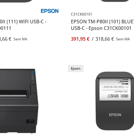
C31CK00101
I (111) WIFI USB-C -
EPSON TM-P80II (101) BL
00111
USB-C - Epson C31CK00101
,66 €
391,95 €
/
318,66 €
Sem IVA
Sem IVA
Epson