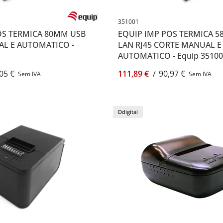
351001
OS TERMICA 80MM USB
EQUIP IMP POS TERMICA 5
L E AUTOMATICO -
LAN RJ45 CORTE MANUAL E
AUTOMATICO - Equip 3510
05 €
111,89 €
/
90,97 €
Sem IVA
Sem IVA
Ddigital