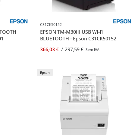
C31CK50152
UETOOTH
EPSON TM-M30III USB WI-FI
01
BLUETOOTH - Epson C31CK50152
366,03 €
/
297,59 €
Sem IVA
Epson