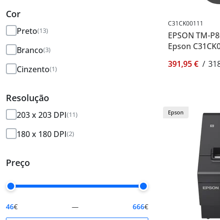
Cor
C31CK00111
Preto
(13)
EPSON TM-P80I
Epson C31CK
Branco
(3)
391,95 €
/
318
Cinzento
(1)
Resolução
Epson
203 x 203 DPI
(11)
180 x 180 DPI
(2)
Preço
46
€
—
666
€