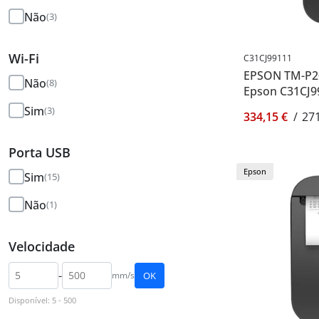
Não
(3)
Wi-Fi
C31CJ99111
EPSON TM-P20I
Não
(8)
Epson C31CJ9
Sim
(3)
334,15 €
/
271
Porta USB
Epson
Sim
(15)
Não
(1)
Velocidade
-
mm/s
OK
Disponível: 5 - 500