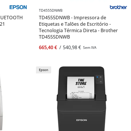
TD4555DNWB
BLUETOOTH
TD4555DNWB - Impressora de
121
Etiquetas e Talões de Escritório -
Tecnologia Térmica Direta - Brother
TD4555DNWB
665,40 €
/
540,98 €
Sem IVA
Epson