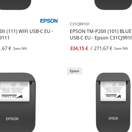
C31CJ99101
I (111) WIFI USB-C EU -
EPSON TM-P20II (101) BL
9111
USB-C EU - Epson C31CJ991
,67 €
334,15 €
/
271,67 €
Sem IVA
Sem IVA
Epson