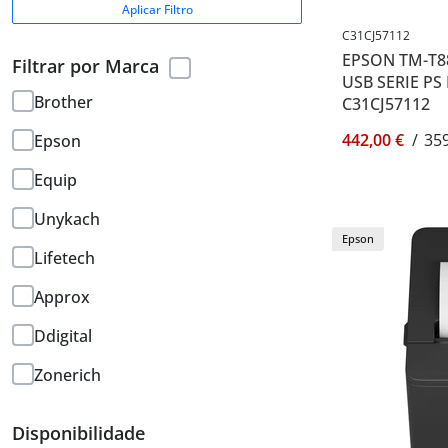
Aplicar Filtro
C31CJ57112
EPSON TM-T88
Filtrar por Marca
USB SERIE PS
Brother
C31CJ57112
442,00 €
/
359
Epson
Equip
Unykach
Epson
Lifetech
Approx
Ddigital
Zonerich
Disponibilidade