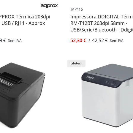
IMP416
PPROX Térmica 203dpi
Impressora DDIGITAL Térmic
 USB / RJ11 - Approx
RM-T12BT 203dpi 58mm -
U
USB/Serie/Bluetooth - Ddigi
9 €
52,30 €
/
42,52 €
Sem IVA
Sem IVA
Lifetech