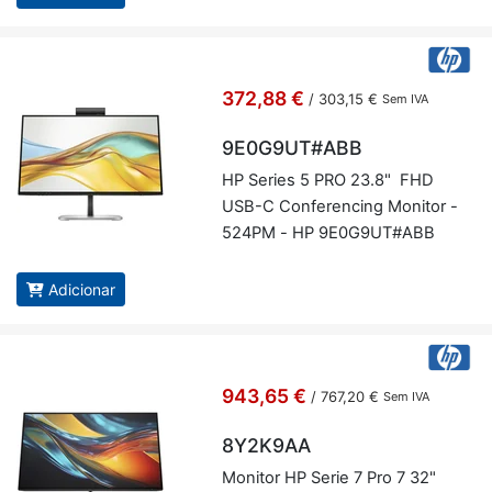
372,88 €
/
303,15 €
Sem IVA
9E0G9UT#ABB
HP Se­ries 5 PRO 23.8" FHD
USB-C Con­fe­ren­cing Mo­nitor -
524PM - HP 9E0G9UT#ABB
Adicionar
943,65 €
/
767,20 €
Sem IVA
8Y2K9AA
Mo­nitor HP Serie 7 Pro 7 32"