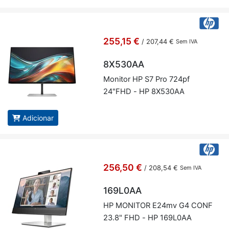
255,15 €
/
207,44 €
Sem IVA
8X530AA
Mo­nitor HP S7 Pro 724pf
24"FHD - HP 8X530AA
Adicionar
256,50 €
/
208,54 €
Sem IVA
169L0AA
HP MO­NITOR E24mv G4 CONF
23.8" FHD - HP 169L0AA