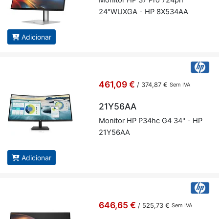
Mo­nitor HP S7 Pro 724pn
24"WUXGA - HP 8X534AA
Adicionar
461,09 €
/
374,87 €
Sem IVA
21Y56AA
Mo­nitor HP P34hc G4 34" - HP
21Y56AA
Adicionar
646,65 €
/
525,73 €
Sem IVA