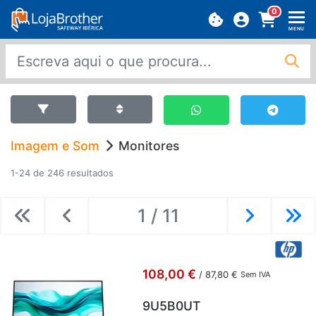
0
MENU
Imagem e Som
Monitores
1-24 de 246 resultados
1 / 11
Previous
Previous
Next
Ne
108,00 €
/
87,80 €
Sem IVA
9U5B0UT