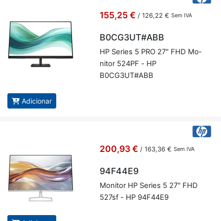
155,25 €
/
126,22 €
Sem IVA
B0CG3UT#ABB
HP Se­ries 5 PRO 27" FHD Mo­
nitor 524PF - HP
B0CG3UT#ABB
Adicionar
200,93 €
/
163,36 €
Sem IVA
94F44E9
Mo­nitor HP Se­ries 5 27" FHD
527sf - HP 94F44E9