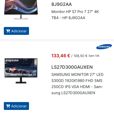
8J9G2AA
Mo­nitor HP S7 Pro 7 27" 4K
TB4 - HP 8J9G2AA
Adicionar
133,46 €
/
108,50 €
Sem IVA
LS27D300GAUXEN
SAM­SUNG MO­NITOR 27" LED
S30GD 1920X1980 FHD 5MS
250CD IPS VGA HDMI - Sam­
sung LS27D300­GAUXEN
Adicionar