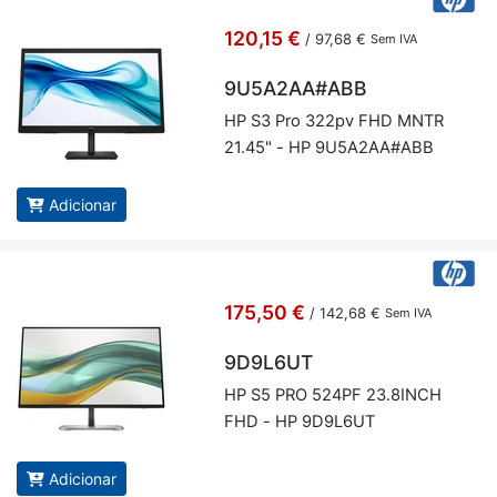
120,15 €
/
97,68 €
Sem IVA
9U5A2AA#ABB
HP S3 Pro 322pv FHD MNTR
21.45" - HP 9U5A2AA#ABB
Adicionar
175,50 €
/
142,68 €
Sem IVA
9D9L6UT
HP S5 PRO 524PF 23.8INCH
FHD - HP 9D9L6UT
Adicionar