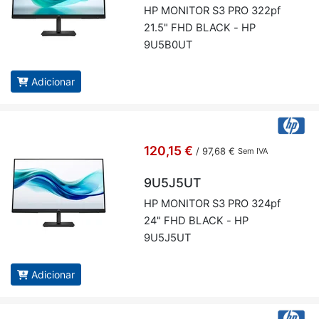
HP MO­NITOR S3 PRO 322pf
21.5" FHD BLACK - HP
9U5B0UT
Adicionar
120,15 €
/
97,68 €
Sem IVA
9U5J5UT
HP MO­NITOR S3 PRO 324pf
24" FHD BLACK - HP
9U5J5UT
Adicionar