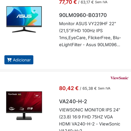
77,70 €
/
63,17 €
Sem IVA
90LM0960-B03170
Mo­nitor ASUS VY229HF 22"
(21,5")FHD 100Hz IPS
1ms,Eye­Care, Flic­ker­Free, Blu­
e­Light­Filter - Asus 90LM0960-
B03170
Adicionar
80,42 €
/
65,38 €
Sem IVA
VA240-H-2
VI­EW­SONIC MO­NITOR IPS 24"
(23.8) 16:9 FHD 75HZ VGA
HDMI VA240-H-2 - Vi­ew­Sonic