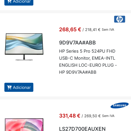
Adicionar
268,65 €
/
218,41 €
Sem IVA
9D9V7AA#ABB
HP Se­ries 5 Pro 524PU FHD
USB-C Mo­nitor, EMEA-INTL
EN­GLISH LOC-EURO PLUG -
HP 9D9V7AA#ABB
Adicionar
331,48 €
/
269,50 €
Sem IVA
LS27D700EAUXEN