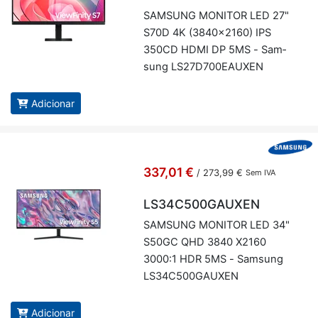
SAM­SUNG MO­NITOR LED 27"
S70D 4K (3840x2160) IPS
350CD HDMI DP 5MS - Sam­
sung LS27D700E­AUXEN
Adicionar
337,01 €
/
273,99 €
Sem IVA
LS34C500GAUXEN
SAM­SUNG MO­NITOR LED 34"
S50GC QHD 3840 X2160
3000:1 HDR 5MS - Sam­sung
LS34C500­GAUXEN
Adicionar