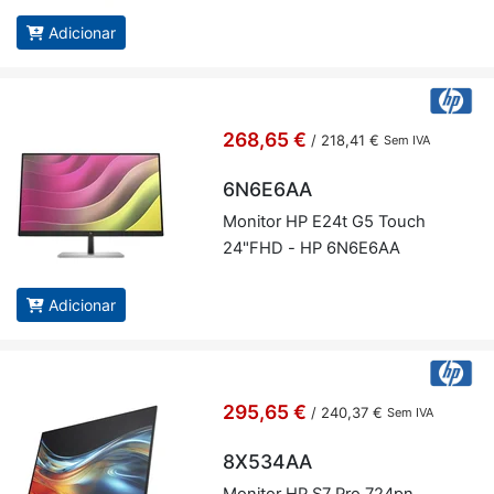
Adicionar
268,65 €
/
218,41 €
Sem IVA
6N6E6AA
Mo­nitor HP E24t G5 Touch
24"FHD - HP 6N6E6AA
Adicionar
295,65 €
/
240,37 €
Sem IVA
8X534AA