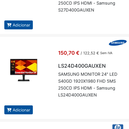
250CD IPS HDMI - Sam­sung
S27D400­GAUXEN
Adicionar
150,70 €
/
122,52 €
Sem IVA
LS24D400GAUXEN
SAM­SUNG MO­NITOR 24" LED
S40GD 1920X1980 FHD 5MS
250CD IPS HDMI - Sam­sung
LS24D400­GAUXEN
Adicionar