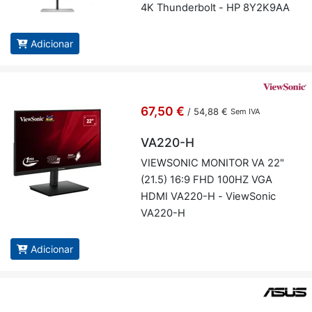
4K Thun­der­bolt - HP 8Y2K9AA
Adicionar
67,50 €
/
54,88 €
Sem IVA
VA220-H
VI­EW­SONIC MO­NITOR VA 22"
(21.5) 16:9 FHD 100HZ VGA
HDMI VA220-H - Vi­ew­Sonic
VA220-H
Adicionar