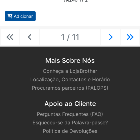
VA240-H-2
Adicionar
1 / 11
Previous
Previous
Next
Ne
Mais Sobre Nós
Conheça a LojaBrother
Localização, Contactos e Horário
Procuramos parceiros (PALOPS)
Apoio ao Cliente
Perguntas Frequentes (FAQ)
Esqueceu-se da Palavra-passe?
Política de Devoluções