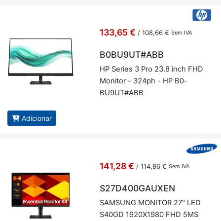
133,65 €
/
108,66 €
Sem IVA
B0BU9UT#ABB
HP Se­ries 3 Pro 23.8 inch FHD
Mo­nitor - 324ph - HP B0­
BU9UT#ABB
Adicionar
141,28 €
/
114,86 €
Sem IVA
S27D400GAUXEN
SAM­SUNG MO­NITOR 27" LED
S40GD 1920X1980 FHD 5MS