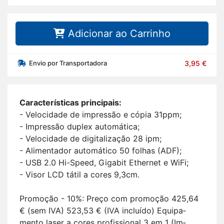
Adicionar ao Carrinho
Envio por Transportadora
3,95 €
Ca­rac­te­rís­ticas prin­ci­pais:
- Ve­lo­ci­dade de im­pressão e cópia 31ppm;
- Im­pressão du­plex au­to­má­tica;
- Ve­lo­ci­dade de di­gi­ta­li­zação 28 ipm;
- Ali­men­tador au­to­má­tico 50 fo­lhas (ADF);
- USB 2.0 Hi-Speed, Gi­gabit Ethernet e WiFi;
- Visor LCD tátil a cores 9,3cm.
Pro­moção - 10%: Preço com pro­moção 425,64
€ (sem IVA) 523,53 € (IVA in­cluído) Equi­pa­
mento laser a cores pro­fis­si­onal 3 em 1 (Im­