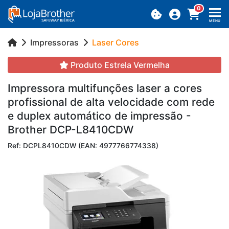
0
MENU
Impressoras
Laser Cores
Produto Estrela Vermelha
Im­pres­sora mul­ti­fun­ções laser a cores
pro­fis­si­onal de alta ve­lo­ci­dade com rede
e du­plex au­to­má­tico de im­pressão -
Brother DCP-L8410CDW
Ref: DCPL8410CDW (EAN: 4977766774338)