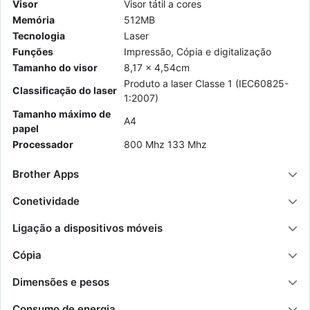
Visor
Visor tátil a cores
Me­mória
512MB
Tec­no­logia
Laser
Fun­ções
Im­pressão, Cópia e di­gi­ta­li­zação
Ta­manho do visor
8,17 x 4,54cm
Pro­duto a laser Classe 1 (IEC60825-
Clas­si­fi­cação do laser
1:2007)
Ta­manho má­ximo de
A4
papel
Pro­ces­sador
800 Mhz 133 Mhz
Brother Apps
Conetividade
Ligação a dispositivos móveis
Cópia
Dimensões e pesos
Consumo de energia