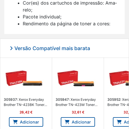
Cor(es) dos car­tu­chos de im­pressão: Ama­
relo;
Pa­cote in­di­vi­dual;
Ren­di­mento da pá­gina de toner a cores:
1800 pá­ginas;
Quan­ti­dade de car­tu­chos de toner a cores:
1;
Versão Compatível mais barata
1 uni­dade(s).
305937:
Xerox Everyday
305947:
Xerox Everyday
305952:
Xero
Brother TN-423BK Toner
Brother TN-423M Toner
Brother TN-
Preto Re­ma­nu­fac­tu­rado -
Ma­genta Re­ma­nu­fac­tu­rado
Ama­relo Re­ma
26,42 €
32,61 €
32,
006R04759 - Brother
- 006R04761 - Brother
- 006R04762 
305937
305947
305952
Adicionar
Adicionar
Ad