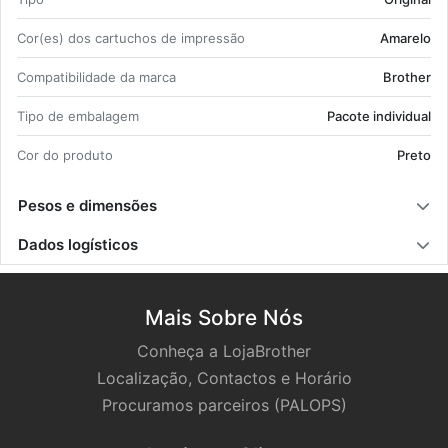
Cor(es) dos car­tu­chos de im­pressão
Ama­relo
Com­pa­ti­bi­li­dade da marca
Brother
Tipo de em­ba­lagem
Pa­cote in­di­vi­dual
Cor do pro­duto
Preto
Pesos e dimensões
Dados logísticos
Mais Sobre Nós
Conheça a LojaBrother
Localização, Contactos e Horário
Procuramos parceiros (PALOPS)