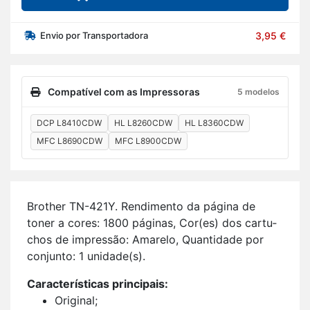
Envio por Transportadora
3,95 €
Compatível com as Impressoras
5 modelos
DCP L8410CDW
HL L8260CDW
HL L8360CDW
MFC L8690CDW
MFC L8900CDW
Brother TN-421Y. Ren­di­mento da pá­gina de
toner a cores: 1800 pá­ginas, Cor(es) dos car­tu­
chos de im­pressão: Ama­relo, Quan­ti­dade por
con­junto: 1 uni­dade(s).
Ca­rac­te­rís­ticas prin­ci­pais:
Ori­ginal;