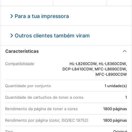
Para a tua impressora
Outros clientes também viram
Características
Com­pa­ti­bi­li­dade
HL-L8260CDW, HL-L8360CDW,
DCP-L8410CDW, MFC-L8690CDW,
MFC-L8900CDW
Quan­ti­dade por con­junto
1 uni­dade(s)
Quan­ti­dade de car­tu­chos de toner a cores
1
Ren­di­mento da pá­gina de toner a cores
1800 pá­ginas
Ren­di­mento por pá­gina (color, ISO/IEC 19752)
1800 pá­ginas
Tipo
Ori­ginal