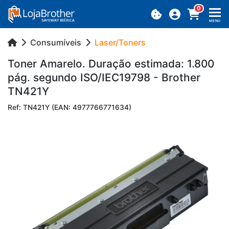
0
MENU
Consumíveis
Laser/Toners
Toner Ama­relo. Du­ração es­ti­mada: 1.800
pág. se­gundo ISO/IEC19798 - Brother
TN421Y
Ref: TN421Y (EAN: 4977766771634)
Previous
Next