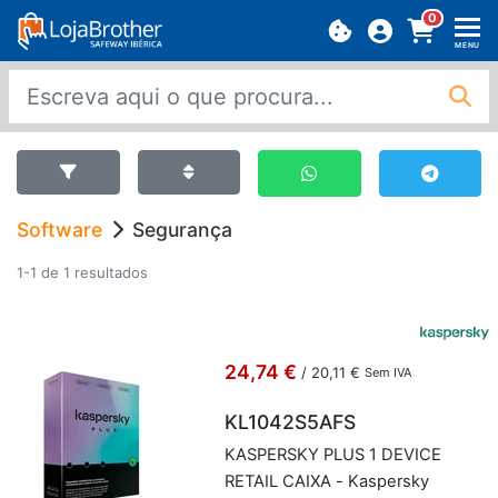
0
MENU
Software
Segurança
1-1 de 1 resultados
24,74 €
/
20,11 €
Sem IVA
KL1042S5AFS
KAS­PERSKY PLUS 1 DE­VICE
RE­TAIL CAIXA - Kas­persky