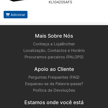
KL1042S5AFS
Adicionar
Mais Sobre Nós
Conheça a LojaBrother
Localização, Contactos e Horário
Procuramos parceiros (PALOPS)
Apoio ao Cliente
Perguntas Frequentes (FAQ)
Esqueceu-se da Palavra-passe?
Política de Devoluções
Estamos onde você está