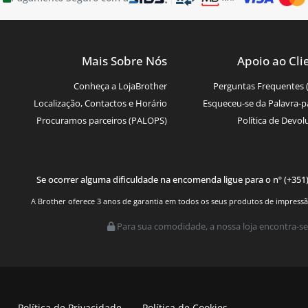
Mais Sobre Nós
Apoio ao Cli
Conheça a LojaBrother
Perguntas Frequentes 
Localização, Contactos e Horário
Esqueceu-se da Palavra-p
Procuramos parceiros (PALOPS)
Política de Devol
Se ocorrer alguma dificuldade na encomenda ligue para o nº (+351
A Brother oferece 3 anos de garantia em todos os seus produtos de impressão.
Para sua comodidade, a nossa loja encontra-se
Política de Privacidade
Política de Cookies