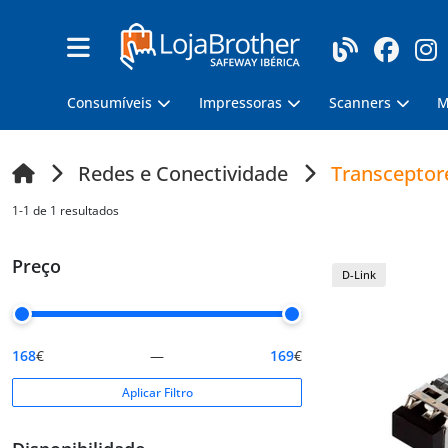
Consumíveis
Impressoras
Scanners
M
Redes e Conectividade
Transceptor
1-1 de 1 resultados
Preço
D-Link
168
€
—
169
€
Aplicar Filtro