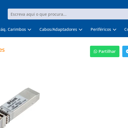
áq. Carimbos
Cabos/Adaptadores
Periféricos
C
es
Partilhar