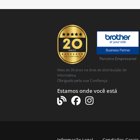
Parceiro Empresarial
Mais de 20 anos na área de distribuíção de
Informática
Obrigado pela sua Confiança
Estamos onde você está
Informação Legal
Condições Gerais