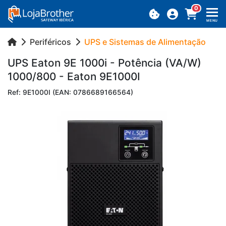
0
MENU
Periféricos
UPS e Sistemas de Alimentação
UPS Eaton 9E 1000i - Po­tência (VA/W)
1000/800 - Eaton 9E1000I
Ref: 9E1000I (EAN: 0786689166564)
Previous
Next