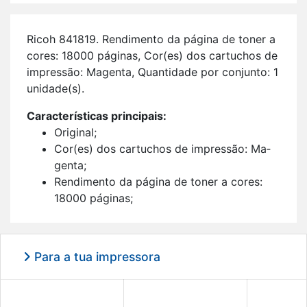
Ricoh 841819. Ren­di­mento da pá­gina de toner a
cores: 18000 pá­ginas, Cor(es) dos car­tu­chos de
im­pressão: Ma­genta, Quan­ti­dade por con­junto: 1
uni­dade(s).
Ca­rac­te­rís­ticas prin­ci­pais:
Ori­ginal;
Cor(es) dos car­tu­chos de im­pressão: Ma­
genta;
Ren­di­mento da pá­gina de toner a cores:
18000 pá­ginas;
Im­pressão a laser;
1 uni­dade(s).
Para a tua impressora