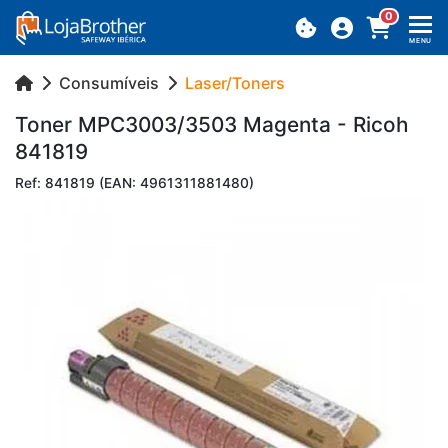
0
MENU
Consumíveis
Laser/Toners
Toner MPC3003/3503 Ma­genta - Ricoh
841819
Ref: 841819 (EAN: 4961311881480)
Previous
Next