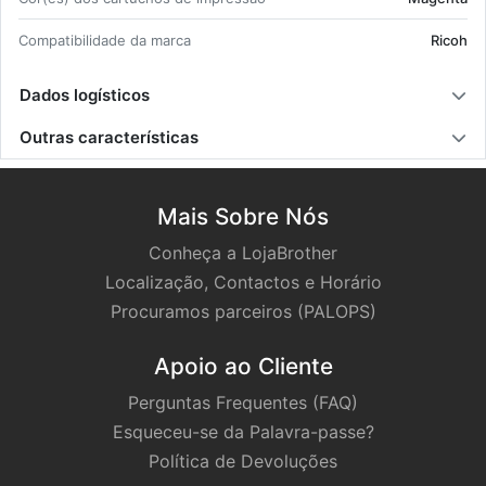
Com­pa­ti­bi­li­dade da marca
Ricoh
Dados logísticos
Outras características
Mais Sobre Nós
Conheça a LojaBrother
Localização, Contactos e Horário
Procuramos parceiros (PALOPS)
Apoio ao Cliente
Perguntas Frequentes (FAQ)
Esqueceu-se da Palavra-passe?
Política de Devoluções