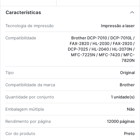
Características
Tec­no­logia de im­pressão
Im­pressão a laser
Com­pa­ti­bi­li­dade
Brother DCP-7010 / DCP-7010L /
FAX-2820 / HL-2030 / FAX-2920 /
DCP-7025 / HL-2040 / HL-2070N /
MFC-7225N / MFC-7420 / MFC-
7820N
Tipo
Ori­ginal
Com­pa­ti­bi­li­dade da marca
Brother
Quan­ti­dade por con­junto
1 uni­dade(s)
Em­ba­lagem múl­tipla
Não
Ren­di­mento por pá­gina
12000 pá­ginas
Cor do pro­duto
Preto