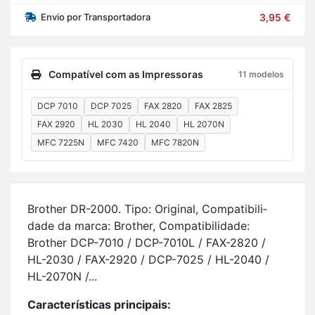
Envio por Transportadora
3,95 €
Compatível com as Impressoras
11 modelos
DCP 7010
DCP 7025
FAX 2820
FAX 2825
FAX 2920
HL 2030
HL 2040
HL 2070N
MFC 7225N
MFC 7420
MFC 7820N
Brother DR-2000. Tipo: Ori­ginal, Com­pa­ti­bi­li­
dade da marca: Brother, Com­pa­ti­bi­li­dade:
Brother DCP-7010 / DCP-7010L / FAX-2820 /
HL-2030 / FAX-2920 / DCP-7025 / HL-2040 /
HL-2070N /...
Ca­rac­te­rís­ticas prin­ci­pais: