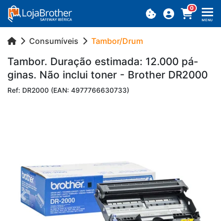
0
MENU
Consumíveis
Tambor/Drum
Tambor. Du­ração es­ti­mada: 12.000 pá­
ginas. Não in­clui toner - Brother DR2000
Ref: DR2000 (EAN: 4977766630733)
Previous
Next