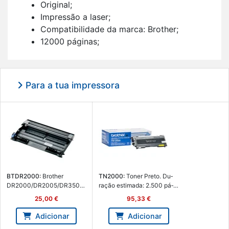
Ori­ginal;
Im­pressão a laser;
Com­pa­ti­bi­li­dade da marca: Brother;
12000 pá­ginas;
1 uni­dade(s).
Para a tua impressora
BT­DR2000:
Brother
TN2000:
Toner Preto. Du­
DR2000/DR2005/DR350
ração es­ti­mada: 2.500 pá­
Tambor de Imagem Ge­né­
ginas A4 a 5% de co­ber­tura
25,00 €
95,33 €
rico (Tambor) - BT-DR2000
- Brother TN2000
Adicionar
Adicionar