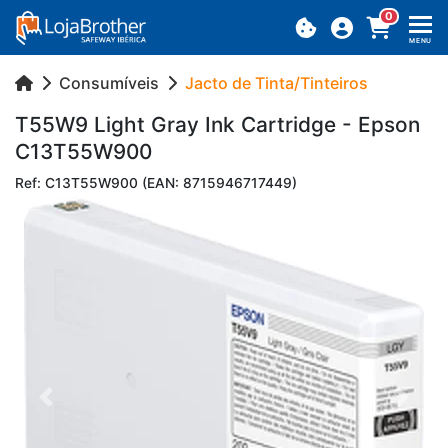
0
MENU
Consumíveis
Jacto de Tinta/Tinteiros
T55W9 Light Gray Ink Car­tridge - Epson
C13T55W900
Ref: C13T55W900 (EAN: 8715946717449)
Previous
Next