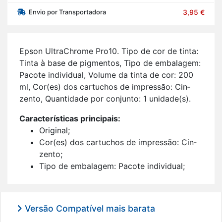
Envio por Transportadora
3,95 €
Epson Ul­tra­Ch­rome Pro10. Tipo de cor de tinta:
Tinta à base de pig­mentos, Tipo de em­ba­lagem:
Pa­cote in­di­vi­dual, Vo­lume da tinta de cor: 200
ml, Cor(es) dos car­tu­chos de im­pressão: Cin­
zento, Quan­ti­dade por con­junto: 1 uni­dade(s).
Ca­rac­te­rís­ticas prin­ci­pais:
Ori­ginal;
Cor(es) dos car­tu­chos de im­pressão: Cin­
zento;
Tipo de em­ba­lagem: Pa­cote in­di­vi­dual;
Tipo de cor de tinta: Tinta à base de pig­
mentos;
Quan­ti­dade de tin­teiros de cor: 1;
Versão Compatível mais barata
Com­pa­ti­bi­li­dade da marca: Epson;