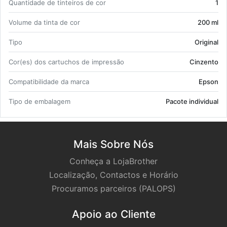
Quan­ti­dade de tin­teiros de cor
1
Vo­lume da tinta de cor
200 ml
Tipo
Ori­ginal
Cor(es) dos car­tu­chos de im­pressão
Cin­zento
Com­pa­ti­bi­li­dade da marca
Epson
Tipo de em­ba­lagem
Pa­cote in­di­vi­dual
Mais Sobre Nós
Conheça a LojaBrother
Localização, Contactos e Horário
Procuramos parceiros (PALOPS)
Apoio ao Cliente