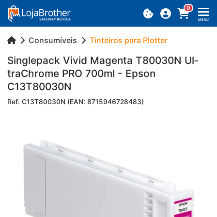
0
MENU
Consumíveis
Tinteiros para Plotter
Sin­gle­pack Vivid Ma­genta T80030N Ul­
tra­Ch­rome PRO 700ml - Epson
C13T80030N
Ref: C13T80030N (EAN: 8715946728483)
Previous
Next