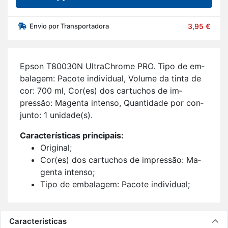
Envio por Transportadora
3,95 €
Epson T80030N Ul­tra­Ch­rome PRO. Tipo de em­
ba­lagem: Pa­cote in­di­vi­dual, Vo­lume da tinta de
cor: 700 ml, Cor(es) dos car­tu­chos de im­
pressão: Ma­genta in­tenso, Quan­ti­dade por con­
junto: 1 uni­dade(s).
Ca­rac­te­rís­ticas prin­ci­pais:
Ori­ginal;
Cor(es) dos car­tu­chos de im­pressão: Ma­
genta in­tenso;
Tipo de em­ba­lagem: Pa­cote in­di­vi­dual;
Quan­ti­dade de tin­teiros de cor: 1;
Com­pa­ti­bi­li­dade da marca: Epson;
1 uni­dade(s).
Características