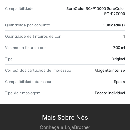
Com­pa­ti­bi­li­dade
Su­re­Color SC-P10000 Su­re­Color
SC-P20000
Quan­ti­dade por con­junto
1 uni­dade(s)
Quan­ti­dade de tin­teiros de cor
1
Vo­lume da tinta de cor
700 ml
Tipo
Ori­ginal
Cor(es) dos car­tu­chos de im­pressão
Ma­genta in­tenso
Com­pa­ti­bi­li­dade da marca
Epson
Tipo de em­ba­lagem
Pa­cote in­di­vi­dual
Mais Sobre Nós
Conheça a LojaBrother