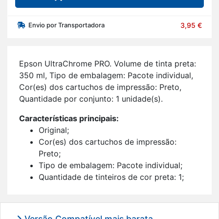
Envio por Transportadora
3,95 €
Epson Ul­tra­Ch­rome PRO. Vo­lume de tinta preta:
350 ml, Tipo de em­ba­lagem: Pa­cote in­di­vi­dual,
Cor(es) dos car­tu­chos de im­pressão: Preto,
Quan­ti­dade por con­junto: 1 uni­dade(s).
Ca­rac­te­rís­ticas prin­ci­pais:
Ori­ginal;
Cor(es) dos car­tu­chos de im­pressão:
Preto;
Tipo de em­ba­lagem: Pa­cote in­di­vi­dual;
Quan­ti­dade de tin­teiros de cor preta: 1;
Com­pa­ti­bi­li­dade da marca: Epson;
1 uni­dade(s).
Versão Compatível mais barata