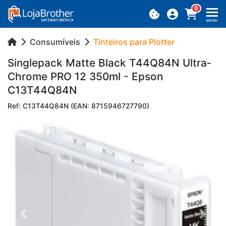
0
MENU
Consumíveis
Tinteiros para Plotter
Sin­gle­pack Matte Black T44Q84N Ul­tra­
Ch­rome PRO 12 350ml - Epson
C13T44Q84N
Ref: C13T44Q84N (EAN: 8715946727790)
Previous
Next