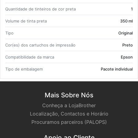
Quan­ti­dade de tin­teiros de cor preta
1
Vo­lume de tinta preta
350 ml
Tipo
Ori­ginal
Cor(es) dos car­tu­chos de im­pressão
Preto
Com­pa­ti­bi­li­dade da marca
Epson
Tipo de em­ba­lagem
Pa­cote in­di­vi­dual
Mais Sobre Nós
Conheça a LojaBrother
Localização, Contactos e Horário
Procuramos parceiros (PALOPS)
Apoio ao Cliente