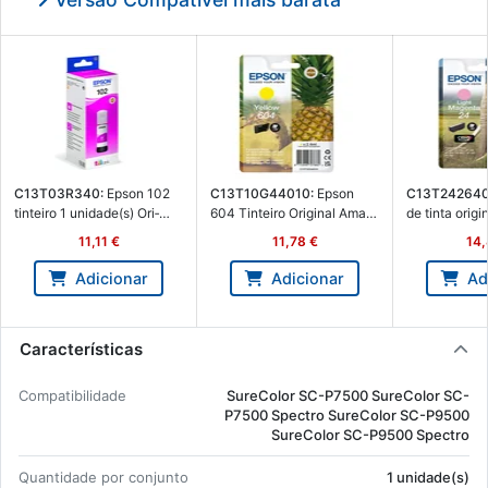
C13T03R340:
Epson 102
C13T10G44010:
Epson
C13T242640
tin­teiro 1 uni­dade(s) Ori­
604 Tin­teiro Ori­ginal Ama­
de tinta ori­g
ginal Ma­genta - Epson
relo - C13T10G44010 -
T2426 (24) ma
11,11 €
11,78 €
14,
C13T03R340
Epson C13T10G44010
C13T2426401
C13T242640
Adicionar
Adicionar
Ad
Características
Com­pa­ti­bi­li­dade
Su­re­Color SC-P7500 Su­re­Color SC-
P7500 Spectro Su­re­Color SC-P9500
Su­re­Color SC-P9500 Spectro
Quan­ti­dade por con­junto
1 uni­dade(s)