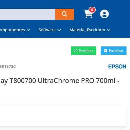
0
omputadores
Software
Material Escritório
Partilhar
Partilhar
3919730
ray T800700 UltraChrome PRO 700ml -