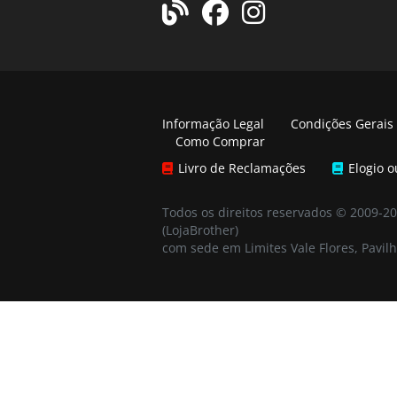
Informação Legal
Condições Gerais
Como Comprar
Livro de Reclamações
Elogio 
Todos os direitos reservados © 2009-2
(LojaBrother)
com sede em Limites Vale Flores, Pavilh