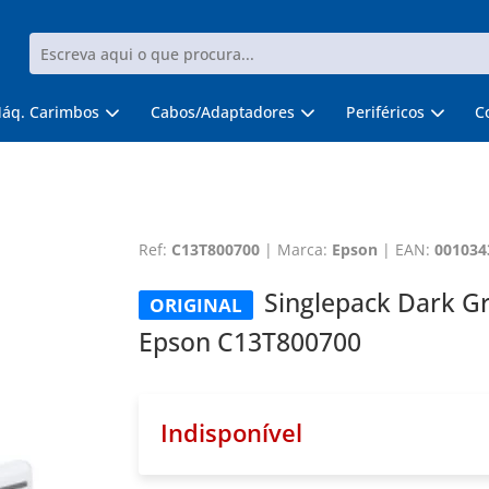
áq. Carimbos
Cabos/Adaptadores
Periféricos
C
Ref:
C13T800700
|
Marca:
Epson
|
EAN:
001034
Singlepack Dark G
ORIGINAL
Epson C13T800700
Indisponível