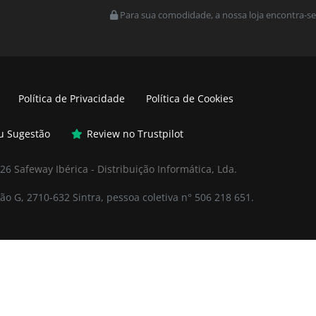
Para sua comodidade, a nossa loja encontra-se
Política de Privacidade
Política de Cookies
ou Sugestão
Review no Trustpilot
026
Safeway Ibérica - Distribuição Informática, Lda.
ão G, 2710-632 Sintra, pessoa coletiva n° 506 218 651.