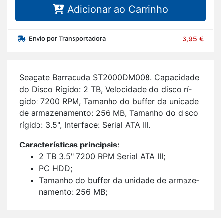
Adicionar ao Carrinho
Envio por Transportadora
3,95 €
Se­a­gate Bar­ra­cuda ST2000DM008. Ca­pa­ci­dade
do Disco Rí­gido: 2 TB, Ve­lo­ci­dade do disco rí­
gido: 7200 RPM, Ta­manho do buffer da uni­dade
de ar­ma­ze­na­mento: 256 MB, Ta­manho do disco
rí­gido: 3.5", In­ter­face: Se­rial ATA III.
Ca­rac­te­rís­ticas prin­ci­pais:
2 TB 3.5" 7200 RPM Se­rial ATA III;
PC HDD;
Ta­manho do buffer da uni­dade de ar­ma­ze­
na­mento: 256 MB;
Tec­no­logia SMART;
415 g.