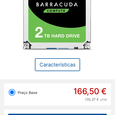
Previous
Next
Características
166,50 €
Preço Base
135,37 €
s/IVA