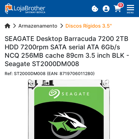
0
MENU
Armazenamento
Discos Rígidos 3.5"
SE­A­GATE Desktop Bar­ra­cuda 7200 2TB
HDD 7200rpm SATA se­rial ATA 6Gb/s
NCQ 256MB cache 89cm 3.5 inch BLK -
Se­a­gate ST2000DM008
Ref: ST2000DM008 (EAN: 8719706011280)