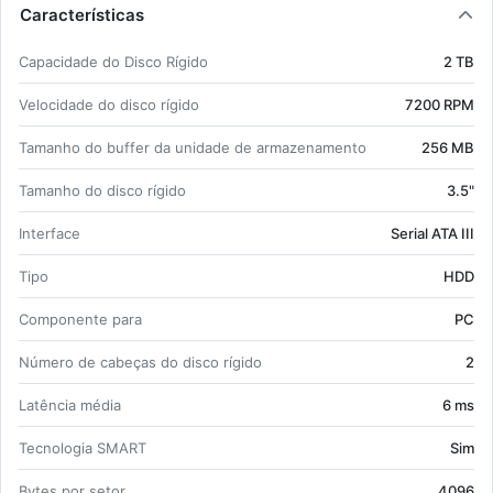
Características
Ca­pa­ci­dade do Disco Rí­gido
2 TB
Ve­lo­ci­dade do disco rí­gido
7200 RPM
Ta­manho do buffer da uni­dade de ar­ma­ze­na­mento
256 MB
Ta­manho do disco rí­gido
3.5"
In­ter­face
Se­rial ATA III
Tipo
HDD
Com­po­nente para
PC
Nú­mero de ca­beças do disco rí­gido
2
La­tência média
6 ms
Tec­no­logia SMART
Sim
Bytes por setor
4096