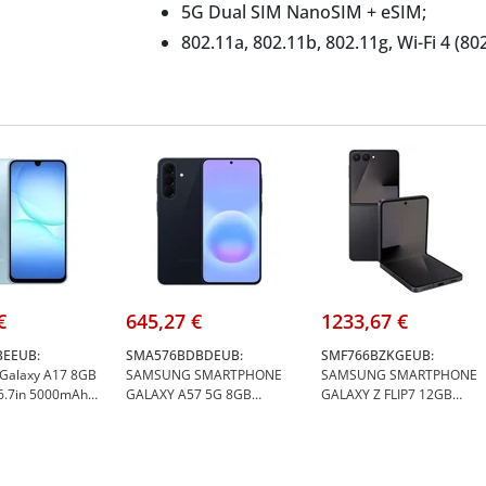
5G Dual SIM NanoSIM + eSIM;
802.11a, 802.11b, 802.11g, Wi-Fi 4 (802
(802.11ax) Bluetooth 5.4 Near Field 
Câmara dupla 50 MP 13 MP;
4200 mAh Carregamento wireless;
Android 14.
€
645,27 €
1233,67 €
BEEUB:
SMA576BDBDEUB:
SMF766BZKGEUB:
alaxy A17 8GB
SAMSUNG SMARTPHONE
SAMSUNG SMARTPHONE
6.7in 5000mAh
GALAXY A57 5G 8GB
GALAXY Z FLIP7 12GB
S-6T SMR-6Y
256GB 6.7" AZUL ESCURO
256GB 6.9" PRETO
id15 - Samsung
#NEW - Samsung SM-
NOTURNO - Samsung SM-
LBEEUB
A576BDBDEUB
F766BZKGEUB