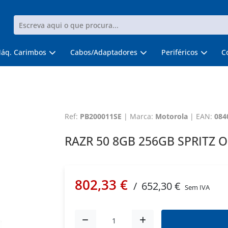
áq. Carimbos
Cabos/Adaptadores
Periféricos
C
Ref:
PB200011SE
|
Marca:
Motorola
|
EAN:
084
RAZR 50 8GB 256GB SPRITZ 
802,33 €
/
652,30 €
Sem IVA