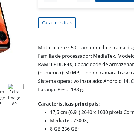
Características
Motorola razr 50. Tamanho do ecrã na diago
Família de processador: MediaTek, Modelo
RAM: LPDDR4X, Capacidade de armazename
(numérico): 50 MP, Tipo de câmara traseir
Sistema operativo instalado: Android 14. 
Laranja. Peso: 188 g.
Características principais:
17,5 cm (6.9") 2640 x 1080 pixels Corn
MediaTek 7300X;
8 GB 256 GB;