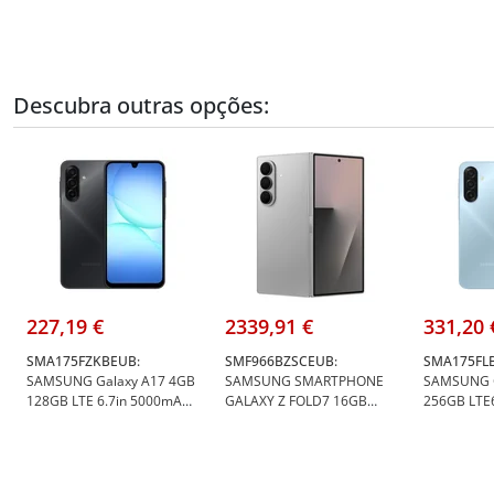
Descubra outras opções:
227,19 €
2339,91 €
331,20 
SMA175FZKBEUB:
SMF966BZSCEUB:
SMA175FL
SAMSUNG Galaxy A17 4GB
SAMSUNG SMARTPHONE
SAMSUNG G
128GB LTE 6.7in 5000mAh
GALAXY Z FOLD7 16GB
256GB LTE
25w IP54 OS-6T SMR-6Y
512GB 6.5" CINZA ESCURO
25w IP54 O
Black Android15 - Samsung
- Samsung SM-
Blue Andro
SM-A175FZKBEUB
F966BZSCEUB
SM-A175F