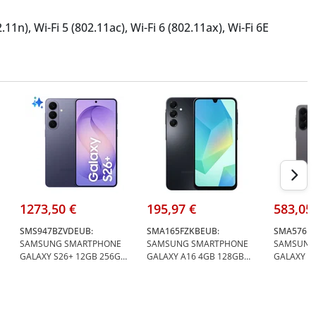
.11n), Wi-Fi 5 (802.11ac), Wi-Fi 6 (802.11ax), Wi-Fi 6E
Communication (NFC);
1273,50 €
195,97 €
583,05
SMS947BZVDEUB:
SMA165FZKBEUB:
SMA576BZ
SAMSUNG SMARTPHONE
SAMSUNG SMARTPHONE
SAMSUNG
GALAXY S26+ 12GB 256GB
GALAXY A16 4GB 128GB
GALAXY A
VIOLETA - Samsung SM-
6.7" BLACK - Samsung SM-
128GB 6.7
S947BZVDEUB
A165FZKBEUB
#NEW - S
A576BZA