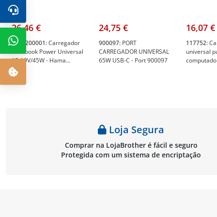
26,46 €
24,75 €
16,07 €
HAM200001:
Carregador
900097:
PORT
117752:
Ca
Notebook Power Universal
CARREGADOR UNIVERSAL
universal p
15-19V/45W - Hama
65W USB-C - Port 900097
computador
HAM200001
NGS Ban 90
adaptadore
20V - Indic
117752
90XB08FNBPW000: ASUS CARREGADOR AC65-03 CHARGER DOCK/B
Loja Segura
Comprar na LojaBrother é fácil e seguro
Protegida com um sistema de encriptação
78,30 €
4X21H27804:
ThinkPad 135W AC Adapter (USB-C)-EU1/Arabia/Indonesia/ROK