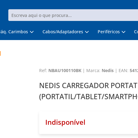
áq. Carimbos
Cabos/Adaptadores
Periféricos
C
l
Ref:
NBAU100110BK
|
Marca:
Nedis
|
EAN:
541
NEDIS CARREGADOR PORTATI
(PORTATIL/TABLET/SMARTPH
Indisponível