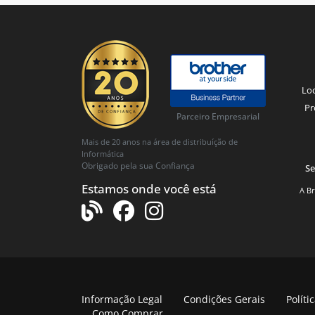
23,22 €
Loc
EW3969:
EWENT CARREGADOR UNIVERSAL PORTATIL 90W 10 TIPS - Ewent E
Pr
Parceiro Empresarial
Mais de 20 anos na área de distribuíção de
Informática
Obrigado pela sua Confiança
Se
Estamos onde você está
A Br
15,86 €
EW3981:
EWENT CARREGADOR PORTATIL USB-C POWER DELIVERY PROFILES 4
Informação Legal
Condições Gerais
Políti
Como Comprar