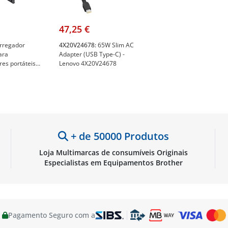
47,25 €
rregador
4X20V24678:
65W Slim AC
ara
Adapter (USB Type-C) -
es portáteis
Lenovo 4X20V24678
W - 11
s - Tensão 12-
ador LED - NGS
+ de 50000 Produtos
Loja Multimarcas de consumíveis Originais
Especialistas em Equipamentos Brother
 - Lenovo 4X21H27804
Pagamento Seguro com a