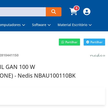
0
omputadores
Software
Material Escritório
Partilhar
Partilhar
2810441150
L GAN 100 W
ONE) - Nedis NBAU100110BK