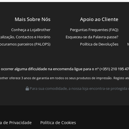
Mais Sobre Nós
Apoio ao Cliente
Conheça a LojaBrother
Perguntas Frequentes (FAQ)
alização, Contactos e Horário
Esqueceu-se da Palavra-passe?
W3969
ocuramos parceiros (PALOPS)
Política de Devoluções
 ocorrer alguma dificuldade na encomenda ligue para o nº (+351) 210 195 4
other oferece 3 anos de garantia em todos os seus produtos de impressão. Registo até 
Para sua comodidade, a nossa loja encontra-se protegida 
5W - Ewent EW3981
ca de Privacidade
Política de Cookies