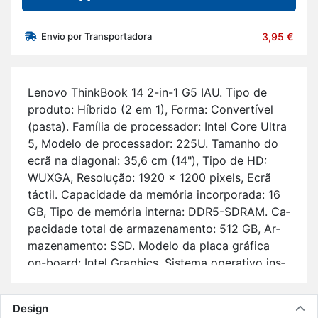
Envio por Transportadora
3,95 €
Le­novo Think­Book 14 2-in-1 G5 IAU. Tipo de
pro­duto: Hí­brido (2 em 1), Forma: Con­ver­tível
(pasta). Fa­mília de pro­ces­sador: Intel Core Ultra
5, Mo­delo de pro­ces­sador: 225U. Ta­manho do
ecrã na di­a­gonal: 35,6 cm (14"), Tipo de HD:
WUXGA, Re­so­lução: 1920 x 1200 pi­xels, Ecrã
táctil. Ca­pa­ci­dade da me­mória in­cor­po­rada: 16
GB, Tipo de me­mória in­terna: DDR5-SDRAM. Ca­
pa­ci­dade total de ar­ma­ze­na­mento: 512 GB, Ar­
ma­ze­na­mento: SSD. Mo­delo da placa grá­fica
on-board: Intel Graphics. Sis­tema ope­ra­tivo ins­
ta­lado: Win­dows 11 Pro. Cor do pro­duto: Cin­
zento.
Design