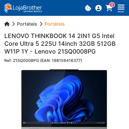
0
MENU
Portáteis
Portáteis
LE­NOVO THINK­BOOK 14 2IN1 G5 Intel
Core Ultra 5 225U 14inch 32GB 512GB
W11P 1Y - Le­novo 21SQ0008PG
Ref: 21SQ0008PG (EAN: 198156416377)
Previous
Next