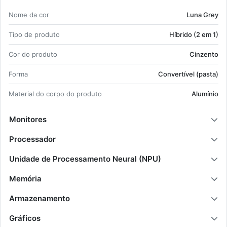
Ca­rac­te­rís­ticas prin­ci­pais:
Nome da cor
Luna Grey
Hí­brido (2 em 1) Con­ver­tível (pasta) Cin­
zento;
Tipo de pro­duto
Hí­brido (2 em 1)
Intel Core Ultra 5 225U Nú­mero de cores
de pro­ces­sador: 12;
Cor do pro­duto
Cin­zento
Ecrã táctil 35,6 cm (14") WUXGA 1920 x
Forma
Con­ver­tível (pasta)
1200 pi­xels IPS LED bac­klight Brilho 16:10;
16 GB DDR5-SDRAM 5600 MHz 1 x 16 GB;
Ma­te­rial do corpo do pro­duto
Alu­mínio
512 GB SSD;
Intel Graphics;
Monitores
Wi-Fi 6E (802.11ax) Blu­e­tooth 5.3;
60 Wh 65 W;
Processador
Win­dows 11 Pro 64-bit.
Unidade de Processamento Neural (NPU)
Memória
Armazenamento
Gráficos