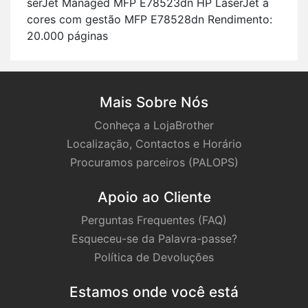
serJet Ma­naged MFP E78523dn HP La­serJet a
cores com gestão MFP E78528dn Ren­di­mento:
20.000 pá­ginas
Mais Sobre Nós
Conheça a LojaBrother
Localização, Contactos e Horário
Procuramos parceiros (PALOPS)
Apoio ao Cliente
Perguntas Frequentes (FAQ)
Esqueceu-se da Palavra-passe?
Política de Devoluções
Estamos onde você está