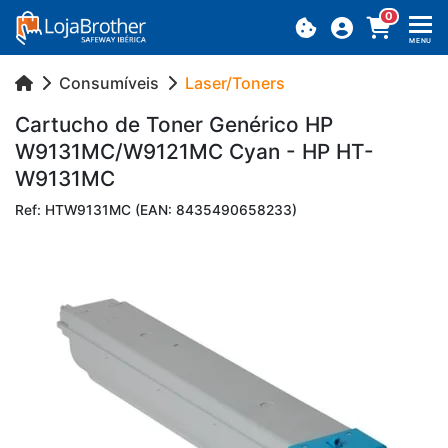
0
MENU
Consumíveis
Laser/Toners
Car­tucho de Toner Ge­né­rico HP
W9131MC/W9121MC Cyan - HP HT-
W9131MC
Ref: HTW9131MC (EAN: 8435490658233)
Previous
Next