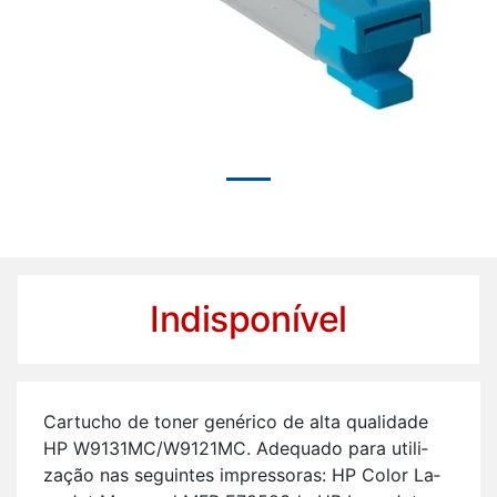
Indisponível
Car­tucho de toner ge­né­rico de alta qua­li­dade
HP W9131MC/W9121MC. Ade­quado para uti­li­
zação nas se­guintes im­pres­soras: HP Color La­