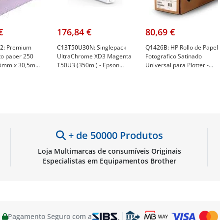
€
176,84 €
80,69 €
2:
Premium
C13T50U30N:
Singlepack
Q1426B:
HP Rollo de Papel
to paper 250
UltraChrome XD3 Magenta
Fotografico Satinado
06mm x 30,5m
T50U3 (350ml) - Epson
Universal para Plotter -
son C13S041742
C13T50U30N
Medidas 30,5m x 610mm -
HP Q1426B
+ de 50000 Produtos
Loja Multimarcas de consumíveis Originais
Especialistas em Equipamentos Brother
Pagamento Seguro com a