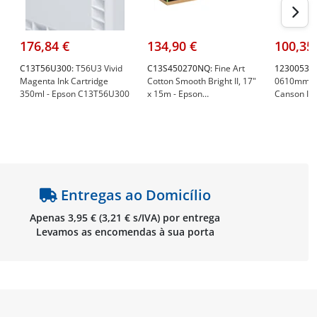
176,84 €
134,90 €
100,35
C13T56U300:
T56U3 Vivid
C13S450270NQ:
Fine Art
123005330
Magenta Ink Cartridge
Cotton Smooth Bright II, 17"
0610mmx0
350ml - Epson C13T56U300
x 15m - Epson
Canson Inf
C13S450270NQ
Matte 100
- Canson 
Entregas ao Domicílio
Apenas 3,95 € (3,21 € s/IVA) por entrega
Levamos as encomendas à sua porta