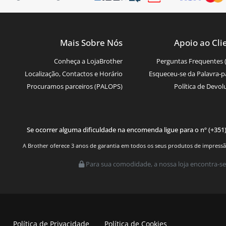
Mais Sobre Nós
Apoio ao Cli
Conheça a LojaBrother
Perguntas Frequentes 
Localização, Contactos e Horário
Esqueceu-se da Palavra-p
Procuramos parceiros (PALOPS)
Política de Devol
Se ocorrer alguma dificuldade na encomenda ligue para o nº (+351
A Brother oferece 3 anos de garantia em todos os seus produtos de impressão.
Para sua comodidade, a nossa loja encontra-se
Política de Privacidade
Política de Cookies