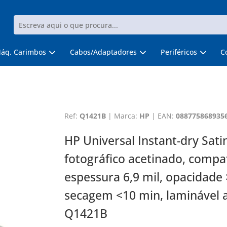
áq. Carimbos
Cabos/Adaptadores
Periféricos
C
Ref:
Q1421B
|
Marca:
HP
|
EAN:
088775868935
HP Universal Instant-dry Sati
fotográfico acetinado, compat
espessura 6,9 mil, opacidade 
secagem <10 min, laminável a 
Q1421B