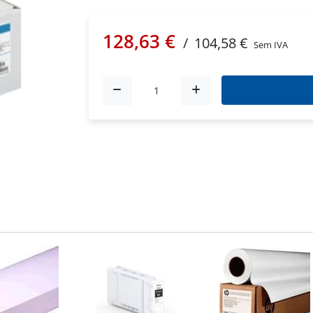
128,63 €
/
104,58 €
Sem IVA