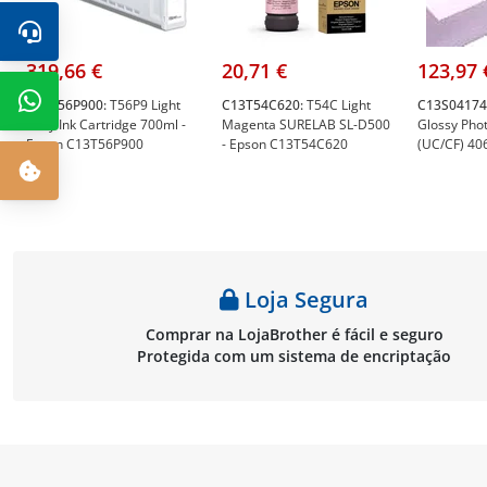
319,66 €
20,71 €
123,97 
C13T56P900:
T56P9 Light
C13T54C620:
T54C Light
C13S04174
Gray Ink Cartridge 700ml -
Magenta SURELAB SL-D500
Glossy Pho
Epson C13T56P900
- Epson C13T54C620
(UC/CF) 4
(16") - Ep
Loja Segura
Comprar na LojaBrother é fácil e seguro
Protegida com um sistema de encriptação