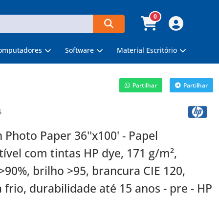
0
omputadores
Software
Material Escritório
Partilhar
Partilhar
6
n Photo Paper 36''x100' - Papel
ível com tintas HP dye, 171 g/m²,
>90%, brilho >95, brancura CIE 120,
frio, durabilidade até 15 anos - pre - HP