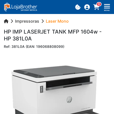
0
MENU
Impressoras
Laser Mono
HP IMP LA­SERJET TANK MFP 1604w -
HP 381L0A
Ref: 381L0A (EAN: 196068808099)
Previous
Next