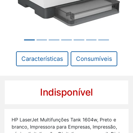
Características
Consumíveis
Indisponível
HP La­serJet Mul­ti­fun­ções Tank 1604w, Preto e
branco, Im­pres­sora para Em­presas, Im­pressão,