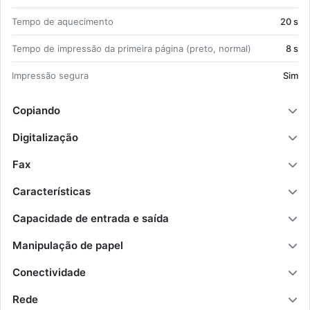
Tempo de aque­ci­mento
20 s
Tempo de im­pressão da pri­meira pá­gina (preto, normal)
8 s
Im­pressão se­gura
Sim
Copiando
Digitalização
Fax
Características
Capacidade de entrada e saída
Manipulação de papel
Conectividade
Rede