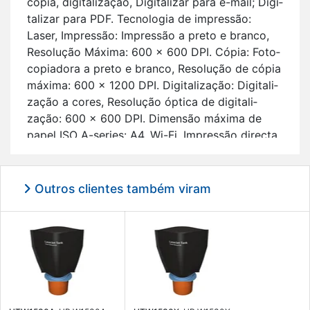
cópia, di­gi­ta­li­zação, Di­gi­ta­lizar para e-mail; Di­gi­
ta­lizar para PDF. Tec­no­logia de im­pressão:
Laser, Im­pressão: Im­pressão a preto e branco,
Re­so­lução Má­xima: 600 x 600 DPI. Cópia: Fo­to­
co­pi­a­dora a preto e branco, Re­so­lução de cópia
má­xima: 600 x 1200 DPI. Di­gi­ta­li­zação: Di­gi­ta­li­
zação a cores, Re­so­lução óp­tica de di­gi­ta­li­
zação: 600 x 600 DPI. Di­mensão má­xima de
papel ISO A-se­ries: A4. Wi-Fi. Im­pressão di­recta.
Cor do pro­duto: Preto.
Ca­rac­te­rís­ticas prin­ci­pais:
Outros clientes também viram
Pro­fis­si­onal Laser Im­pressão a preto e
branco;
600 x 600 DPI;
Cor(es) dos car­tu­chos de im­pressão:
Preto;
A4 22 ppm;
Fo­to­co­pi­a­dora a preto e branco Di­gi­ta­li­