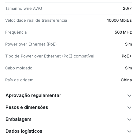
Ta­manho wire AWG
26/7
Ve­lo­ci­dade real de trans­fe­rência
10000 Mbit/s
Frequência
500 MHz
Power over Ethernet (PoE)
Sim
Tipo de Power over Ethernet (PoE) com­pa­tível
PoE+
Cabo mol­dado
Sim
País de origem
China
Aprovação regulamentar
Pesos e dimensões
Embalagem
Dados logísticos