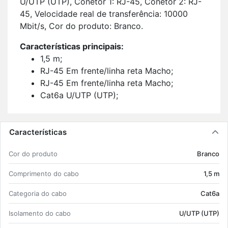
U/UTP (UTP), Co­netor 1: RJ-45, Co­netor 2: RJ-
45, Ve­lo­ci­dade real de trans­fe­rência: 10000
Mbit/s, Cor do pro­duto: Branco.
Ca­rac­te­rís­ticas prin­ci­pais:
1,5 m;
RJ-45 Em frente/linha reta Macho;
RJ-45 Em frente/linha reta Macho;
Cat6a U/UTP (UTP);
10 Gi­gabit Ethernet, Fast Ethernet, Gi­gabit
Ethernet 10000 Mbit/s;
Power over Ethernet (PoE);
Características
Branco.
Cor do pro­duto
Branco
Com­pri­mento do cabo
1,5 m
Ca­te­goria do cabo
Cat6a
Iso­la­mento do cabo
U/UTP (UTP)