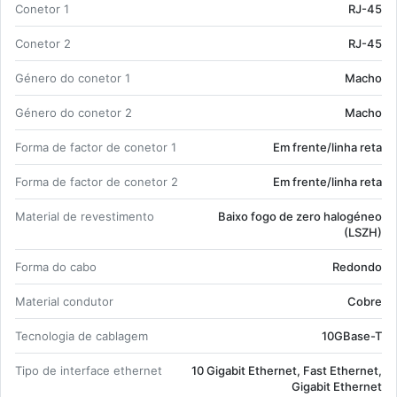
Co­netor 1
RJ-45
Co­netor 2
RJ-45
Gé­nero do co­netor 1
Macho
Gé­nero do co­netor 2
Macho
Forma de factor de co­netor 1
Em frente/linha reta
Forma de factor de co­netor 2
Em frente/linha reta
Ma­te­rial de re­ves­ti­mento
Baixo fogo de zero ha­lo­géneo
(LSZH)
Forma do cabo
Re­dondo
Ma­te­rial con­dutor
Cobre
Tec­no­logia de ca­blagem
10G­Base-T
Tipo de in­ter­face ethernet
10 Gi­gabit Ethernet, Fast Ethernet,
Gi­gabit Ethernet