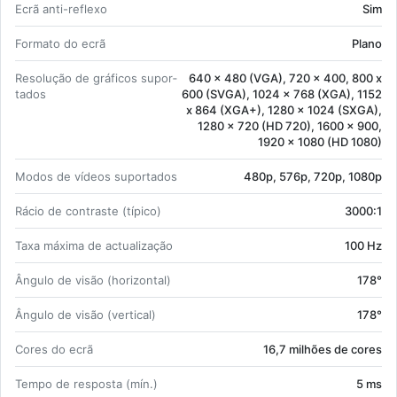
Ecrã anti-re­flexo
Sim
For­mato do ecrã
Plano
Re­so­lução de grá­ficos su­por­
640 x 480 (VGA), 720 x 400, 800 x
tados
600 (SVGA), 1024 x 768 (XGA), 1152
x 864 (XGA+), 1280 x 1024 (SXGA),
1280 x 720 (HD 720), 1600 x 900,
1920 x 1080 (HD 1080)
Modos de ví­deos su­por­tados
480p, 576p, 720p, 1080p
Rácio de con­traste (tí­pico)
3000:1
Taxa má­xima de ac­tu­a­li­zação
100 Hz
Ân­gulo de visão (ho­ri­zontal)
178°
Ân­gulo de visão (ver­tical)
178°
Cores do ecrã
16,7 mi­lhões de cores
Tempo de res­posta (mín.)
5 ms