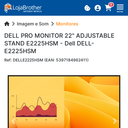
0
MENU
Imagem e Som
Monitores
DELL PRO MO­NITOR 22" AD­JUS­TABLE
STAND E2225HSM - Dell DELL-
E2225HSM
Ref: DELLE2225HSM (EAN: 5397184962411)
Previous
Next