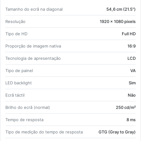
D 11 kWh 11,4 W.
Ta­manho do ecrã na di­a­gonal
54,6 cm (21.5")
Re­so­lução
1920 x 1080 pi­xels
Tipo de HD
Full HD
Pro­porção de imagem na­tiva
16:9
Tec­no­logia de apre­sen­tação
LCD
Tipo de painel
VA
LED bac­klight
Sim
Ecrã táctil
Não
Brilho do ecrã (normal)
250 cd/m²
Tempo de res­posta
8 ms
Tipo de me­dição do tempo de res­posta
GTG (Gray to Gray)