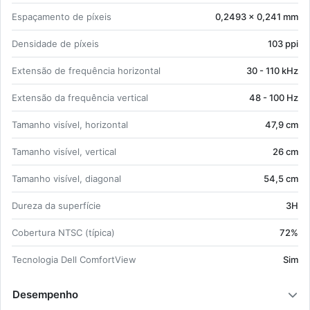
Es­pa­ça­mento de pí­xeis
0,2493 x 0,241 mm
Den­si­dade de pí­xeis
103 ppi
Ex­tensão de frequência ho­ri­zontal
30 - 110 kHz
Ex­tensão da frequência ver­tical
48 - 100 Hz
Ta­manho vi­sível, ho­ri­zontal
47,9 cm
Ta­manho vi­sível, ver­tical
26 cm
Ta­manho vi­sível, di­a­gonal
54,5 cm
Du­reza da su­per­fície
3H
Co­ber­tura NTSC (tí­pica)
72%
Tec­no­logia Dell Com­fort­View
Sim
Desempenho