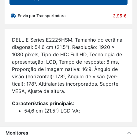
Envio por Transportadora
3,95 €
DELL E Se­ries E2225HSM. Ta­manho do ecrã na
di­a­gonal: 54,6 cm (21.5"), Re­so­lução: 1920 x
1080 pi­xels, Tipo de HD: Full HD, Tec­no­logia de
apre­sen­tação: LCD, Tempo de res­posta: 8 ms,
Pro­porção de imagem na­tiva: 16:9, Ân­gulo de
visão (ho­ri­zontal): 178°, Ân­gulo de visão (ver­
tical): 178°. Al­ti­fa­lantes in­cor­po­rados. Su­porte
VESA, Ajuste de al­tura.
Ca­rac­te­rís­ticas prin­ci­pais:
54,6 cm (21.5") LCD VA;
Full HD 1920 x 1080 pi­xels 16:9;
100 Hz 8 ms 250 cd/m² 3000:1;
Tec­no­logia livre de cin­ti­lação;
Monitores