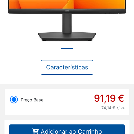
Características
91,19 €
Preço Base
74,14 €
s/IVA
Adicionar ao Carrinho