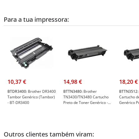
Para a tua impressora:
10,37 €
14,98 €
18,20 €
BTDR3400:
Brother DR3400
BTTN3480:
Brother
BTTN3512:
Tambor Genérico (Tambor)
TN3430/TN3480 Cartucho
Cartucho d
- BT-DR3400
Preto de Toner Genérico -
Genérico Pr
BT-TN3480
TN3512
Outros clientes também viram: