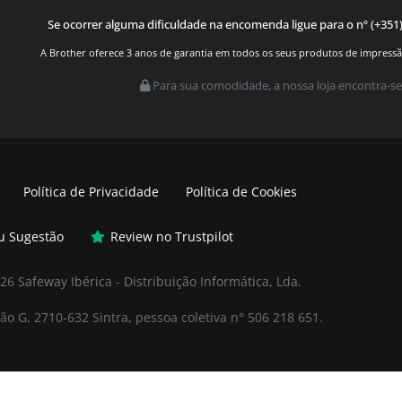
Se ocorrer alguma dificuldade na encomenda ligue para o nº (+351
A Brother oferece 3 anos de garantia em todos os seus produtos de impressão.
Para sua comodidade, a nossa loja encontra-se
Política de Privacidade
Política de Cookies
ou Sugestão
Review no Trustpilot
026
Safeway Ibérica - Distribuição Informática, Lda.
ão G, 2710-632 Sintra, pessoa coletiva n° 506 218 651.