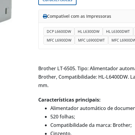
Compatível com as Impressoras
DCP L6600DW
HL L6300DW
HL L6300DWT
MFC L6900DW
MFC L6900DWT
MFC L6900D
Brother LT-6505. Tipo: Alimentador autom
Brother, Compatibilidade: HL-L6400DW. La
mm.
Características principais:
Alimentador automático de document
520 folhas;
Compatibilidade da marca: Brother;
Cinzento.