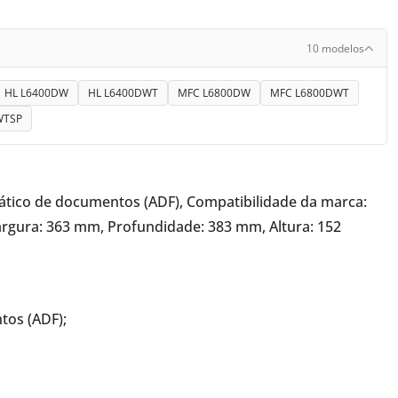
10 modelos
HL L6400DW
HL L6400DWT
MFC L6800DW
MFC L6800DWT
WTSP
ático de documentos (ADF), Compatibilidade da marca:
rgura: 363 mm, Profundidade: 383 mm, Altura: 152
os (ADF);