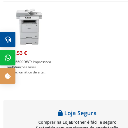
798,53 €
DCPL6600DWT:
Impressora
multifunções laser
monocromático de alta
produtividade, com frente e
verso automático 3 em 1,
rede cablada e WiFi, com
bandeja adicional de 520
folhas (LT6505) - Brother
DCP-L6600DWT
Loja Segura
Comprar na LojaBrother é fácil e seguro
Protegida com um sistema de encriptação