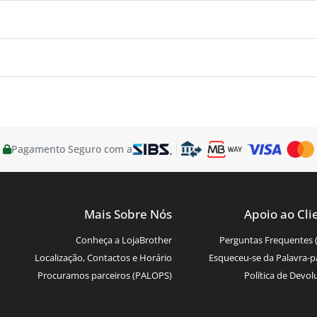
Pagamento Seguro com a
Mais Sobre Nós
Apoio ao Cli
Conheça a LojaBrother
Perguntas Frequentes 
Localização, Contactos e Horário
Esqueceu-se da Palavra-p
Procuramos parceiros (PALOPS)
Política de Devol