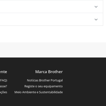
ente
Marca Brother
(FAQ)
Notícias Brother Portugal
asse?
Registe o seu equipamento
uções
Meio Ambiente e Sustentabilidade