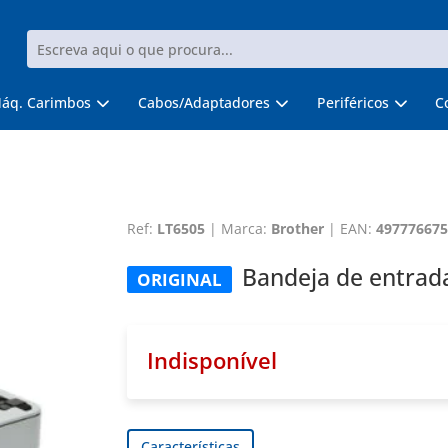
áq. Carimbos
Cabos/Adaptadores
Periféricos
C
Ref:
LT6505
|
Marca:
Brother
|
EAN:
497776675
Bandeja de entrada
ORIGINAL
Indisponível
Características