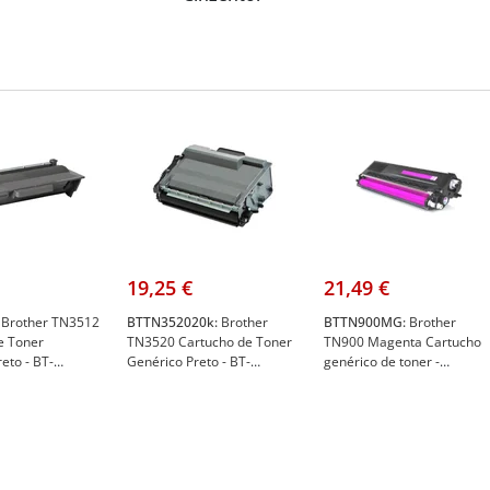
19,25 €
21,49 €
Brother TN3512
BTTN352020k:
Brother
BTTN900MG:
Brother
e Toner
TN3520 Cartucho de Toner
TN900 Magenta Cartucho
eto - BT-
Genérico Preto - BT-
genérico de toner -
TN3520(20k)
Substitui o TN900M - BT-
TN900MG