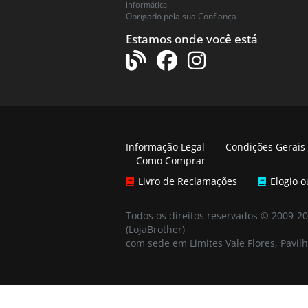
Informática
Obrigado pela sua Confiança
Estamos onde você está
Informação Legal
Condições Gerais
Como Comprar
Livro de Reclamações
Elogio 
Todos os direitos reservados © 2009-2
(LojaBrother)
com sede em Limites Vale Flores, Pavilh