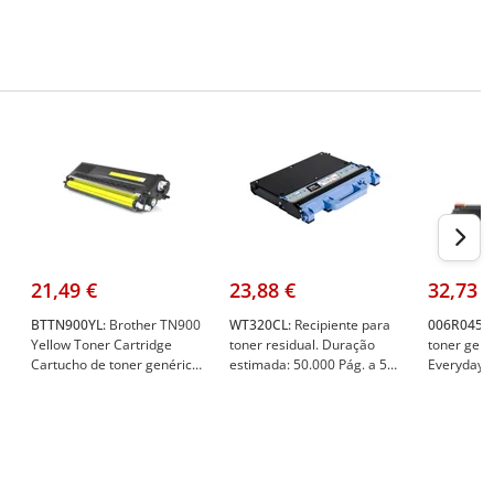
21,49 €
23,88 €
32,73 €
BTTN900YL:
Brother TN900
WT320CL:
Recipiente para
006R0458
Yellow Toner Cartridge
toner residual. Duração
toner gené
Cartucho de toner genérico
estimada: 50.000 Pág. a 5%
Everyday 
- Substitui o TN900Y - BT-
- Brother WT320CL
TN3430/TN
TN900YL
006R0458