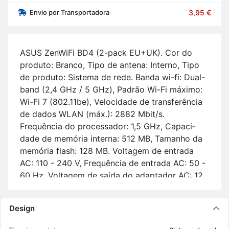
Envio por Transportadora
3,95 €
ASUS ZenWiFi BD4 (2-pack EU+UK). Cor do
pro­duto: Branco, Tipo de an­tena: In­terno, Tipo
de pro­duto: Sis­tema de rede. Banda wi-fi: Dual-
band (2,4 GHz / 5 GHz), Pa­drão Wi-Fi má­ximo:
Wi-Fi 7 (802.11be), Ve­lo­ci­dade de trans­fe­rência
de dados WLAN (máx.): 2882 Mbit/s.
Frequência do pro­ces­sador: 1,5 GHz, Ca­pa­ci­
dade de me­mória in­terna: 512 MB, Ta­manho da
me­mória flash: 128 MB. Vol­tagem de en­trada
AC: 110 - 240 V, Frequência de en­trada AC: 50 -
60 Hz, Vol­tagem de saída do adap­tador AC: 12
V. Lar­gura: 140 mm, Pro­fun­di­dade: 70 mm, Al­
tura: 140 mm.
Design
Ca­rac­te­rís­ticas prin­ci­pais: