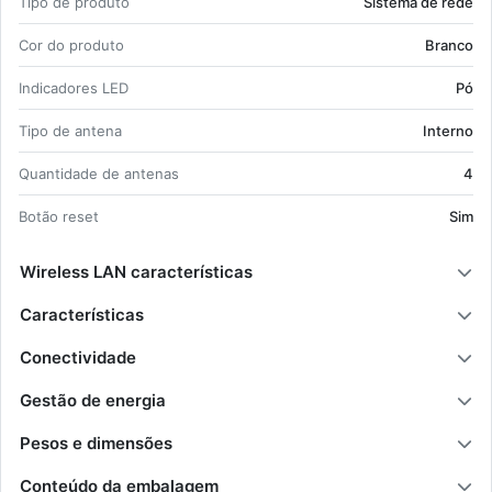
Tipo de pro­duto
Sis­tema de rede
Sis­tema de rede Branco;
Tipo de an­tena: In­terno Quan­ti­dade de an­
Cor do pro­duto
Branco
tenas: 4;
Dual-band (2,4 GHz / 5 GHz) Wi-Fi 7
In­di­ca­dores LED
Pó
(802.11be) 2882 Mbit/s;
Tipo de an­tena
In­terno
WPA, WPA2, WPA2-En­ter­prise, WPA3-Per­
sonal;
Quan­ti­dade de an­tenas
4
Su­porte para Qua­lity of Ser­vice (QoS) En­
Botão reset
ca­mi­nha­mento de portas;
Sim
Ser­vidor DHCP;
Ethernet WAN.
Wireless LAN características
Características
Conectividade
Gestão de energia
Pesos e dimensões
Conteúdo da embalagem