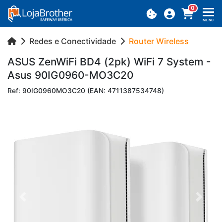
0
MENU
Redes e Conectividade
Router Wireless
ASUS ZenWiFi BD4 (2pk) WiFi 7 System -
Asus 90IG0960-MO3C20
Ref: 90IG0960MO3C20 (EAN: 4711387534748)
Previous
Next