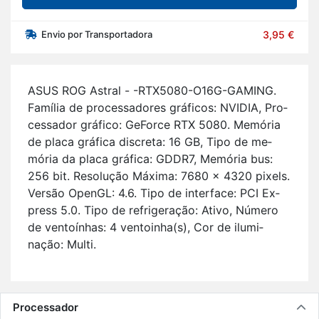
Envio por Transportadora
3,95 €
ASUS ROG As­tral - -RTX5080-O16G-GA­MING.
Fa­mília de pro­ces­sa­dores grá­ficos: NVIDIA, Pro­
ces­sador grá­fico: Ge­Force RTX 5080. Me­mória
de placa grá­fica dis­creta: 16 GB, Tipo de me­
mória da placa grá­fica: GDDR7, Me­mória bus:
256 bit. Re­so­lução Má­xima: 7680 x 4320 pi­xels.
Versão OpenGL: 4.6. Tipo de in­ter­face: PCI Ex­
press 5.0. Tipo de re­fri­ge­ração: Ativo, Nú­mero
de ven­toí­nhas: 4 ven­toinha(s), Cor de ilu­mi­
nação: Multi.
Ca­rac­te­rís­ticas prin­ci­pais:
NVIDIA Ge­Force RTX 5080 16 GB GDDR7;
7680 x 4320 pi­xels 256 bit PCI Ex­press
Processador