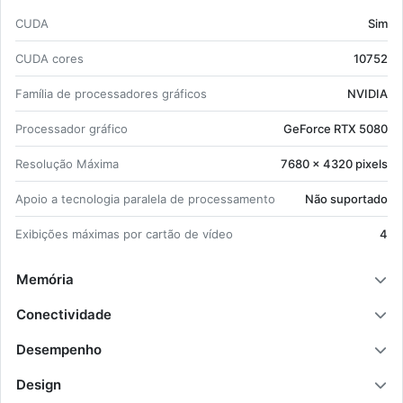
5.0;
CUDA
Sim
Quan­ti­dade de portas HDMI: 2 Quan­ti­dade
de portas Dis­play­Port: 3;
CUDA cores
10752
Versão OpenGL: 4.6;
1x 16-pin.
Fa­mília de pro­ces­sa­dores grá­ficos
NVIDIA
Pro­ces­sador grá­fico
Ge­Force RTX 5080
Re­so­lução Má­xima
7680 x 4320 pi­xels
Apoio a tec­no­logia pa­ra­lela de pro­ces­sa­mento
Não su­por­tado
Exi­bi­ções má­ximas por cartão de vídeo
4
Memória
Conectividade
Desempenho
Design