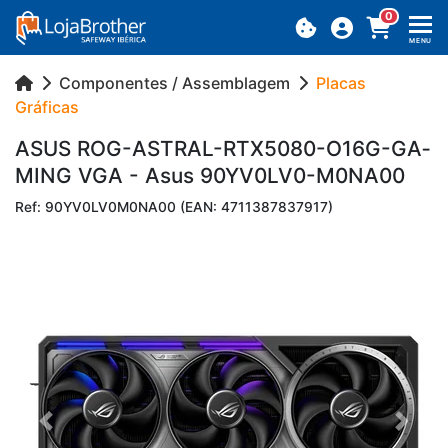
0
MENU
Componentes / Assemblagem
Placas
Gráficas
ASUS ROG-AS­TRAL-RTX5080-O16G-GA­
MING VGA - Asus 90YV0LV0-M0­NA00
Ref: 90YV0LV0M0NA00 (EAN: 4711387837917)
Previous
Next